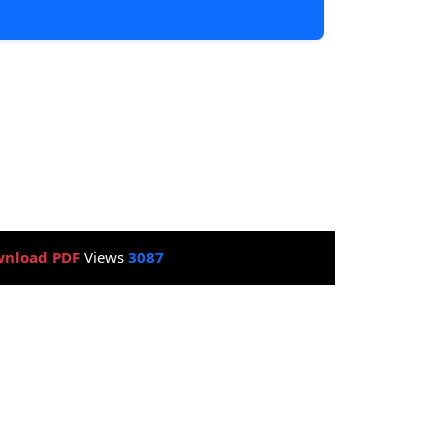
nload PDF
Views
3087