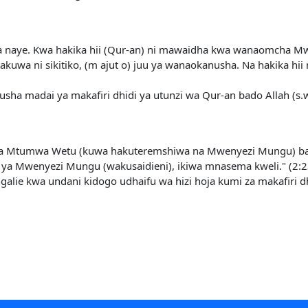
ia naye. Kwa hakika hii (Qur-an) ni mawaidha kwa wanaomcha M
 ni sikitiko, (m ajut o) juu ya wanaokanusha. Na hakika hii ni 
nusha madai ya makafiri dhidi ya utunzi wa Qur-an bado Allah 
:
a Mtumwa Wetu (kuwa hakuteremshiwa na Mwenyezi Mungu) basi l
ya Mwenyezi Mungu (wakusaidieni), ikiwa mnasema kweli." (2:2
alie kwa undani kidogo udhaifu wa hizi hoja kumi za makafiri dh