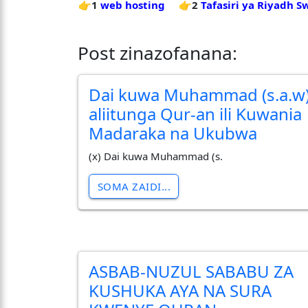
👉1
web hosting
👉2
Tafasiri ya Riyadh S
Post zinazofanana:
Dai kuwa Muhammad (s.a.w
aliitunga Qur-an ili Kuwania
Madaraka na Ukubwa
(x) Dai kuwa Muhammad (s.
SOMA ZAIDI...
ASBAB-NUZUL SABABU ZA
KUSHUKA AYA NA SURA