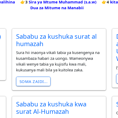
walihina
👉3
Sira ya Mtume Muhammad (s.a.w)
👉4
kit
Dua za Mitume na Manabii
)
Sababu za kushuka surat al
humazah
Sura hii inaonya vikali tabia ya kusengenya na
kusambaza habari za uongo. Wameonywa
vikali wenye tabia ya kujisifu kwa mali,
kukusanya mali bila ya kuitolea zaka.
SOMA ZAIDI...
Sababu za kushuka kwa
surat Al-Humazah