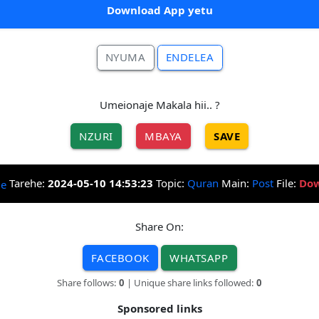
Download App yetu
NYUMA
ENDELEA
Umeionaje Makala hii.. ?
NZURI
MBAYA
SAVE
Tarehe:
2024-05-10 14:53:23
Topic:
Quran
Main:
Post
File:
Dow
Share On:
FACEBOOK
WHATSAPP
Share follows:
0
| Unique share links followed:
0
Sponsored links