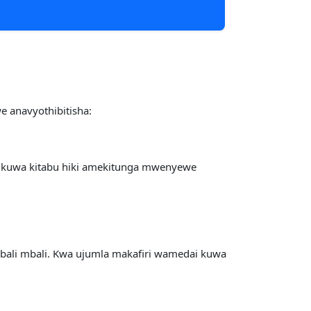
 anavyothibitisha:
ai kuwa kitabu hiki amekitunga mwenyewe
 mbali mbali. Kwa ujumla makafiri wamedai kuwa