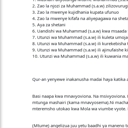
2. Zao la njozi za Muhammad (s.a.w) zilizovurug
3. Zao la mwenye kujidhania kupata ufunuo
4. Zao la mwenye kifafa na aliyepagawa na sheta
5. Aya za shetani
6. Uandishi wa Muhammad (s.a.w) kwa msaada 
7. Utunzi wa Muhammad (s.a.w) ili kuleta umo
8. Utunzi wa Muhammad (s.a.w) ili kurekebisha 
9. Utunzi wa Muhammad (s.a.w) ili ajinufaishe k
10. Utunzi wa Muhammad (s.a.w) ili kuwania m
Qur-an yenyewe inakanusha madai haya katika ay
Basi naapa kwa mnavyoviona. Na msivyoviona. K
mtunga mashairi (kama mnavyosema).Ni machach
mteremsho utokao kwa Mola wa viumbe vyote.
(Mtume) angelizua juu yetu baadhi ya maneno t