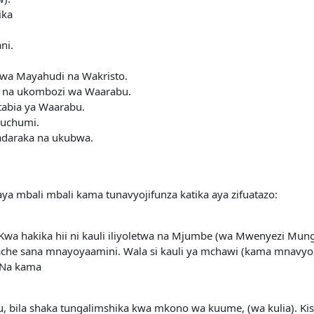
ika
ni.
wa Mayahudi na Wakristo.
ja na ukombozi wa Waarabu.
tabia ya Waarabu.
iuchumi.
adaraka na ukubwa.
a mbali mbali kama tunavyojifunza katika aya zifuatazo:
wa hakika hii ni kauli iliyoletwa na Mjumbe (wa Mwenyezi Mung
e sana mnayoyaamini. Wala si kauli ya mchawi (kama mnavyoda
 Na kama
u, bila shaka tungalimshika kwa mkono wa kuume, (wa kulia). 