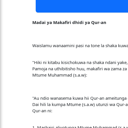
Madai ya Makafiri dhidi ya Qur-an
Waislamu wanaamini pasi na tone la shaka kuwa
"Hiki ni kitabu kisichokuwa na shaka ndani ya
Pamoja na uthibitisho huu, makafiri wa zama z
Mtume Muhammad (s.a.w):
"Au ndio wanasema kuwa hii Qur-an ameitunga 
Dai hili la kumpa Mtume (s.a.w) utunzi wa Qur-
Qur-an ni:
1. Mashairi aliyotunga Mtume Muhammad (s.a.