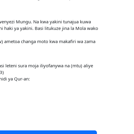
wenyezi Mungu. Na kwa yakini tunajua kuwa
haki ya yakini. Basi litukuze jina la Mola wako
(s.w) ametoa changa moto kwa makafiri wa zama
eteni sura moja iliyofanywa na (mtu) aliye
3)
idi ya Qur-an: