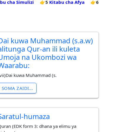
abu cha Simulizi
👉5
Kitabu cha Afya
👉6
Dai kuwa Muhammad (s.a.w)
alitunga Qur-an ili kuleta
Umoja na Ukombozi wa
Waarabu:
(vii)Dai kuwa Muhammad (s.
SOMA ZAIDI...
Saratul-humaza
Quran (EDK form 3: dhana ya elimu ya