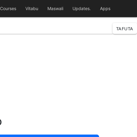
Courses
Vitabu
Maswali
Updates.
Apps
TAFUTA
o