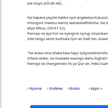
wa moyo (69:38-46).
Na hapana yeyote katika nyie angeweza kutuzu
miongoni mwenu wamo wanaokadhibisha. Na itakuwa
aliye Mkuu. (69:47-52)
Pamoja na aya hizi na nyingine nyingi zinazoka
zote tangu ianze kushuka Qur-an hadi leo, kuwa
"Na ikiwa mna shaka kwa hayo tuliyomteremshi
mfano wake, na muwaite waungu wenu bighairi 
Pamoja na changamoto hii ya Qur-an, hebu tuang
‹ Nyuma
› Endelea
‹ Books
‹ Apps ››