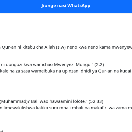
Jiunge nasi WhatsApp
 Qur-an ni kitabu cha Allah (s.w) neno kwa neno kama mwenyewe
ke, ni uongozi kwa wamchao Mwenyezi Mungu." (2:2)
a kale na za sasa wameibuka na upinzani dhidi ya Qur-an na kud
(Muhammad)? Bali wao hawaamini lolote." (52:33)
an limewakilishwa katika sura mbali mbali na makafiri wa zama
w).