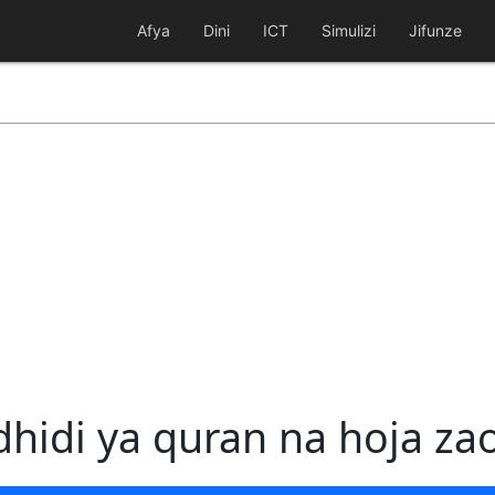
Afya
Dini
ICT
Simulizi
Jifunze
dhidi ya quran na hoja za