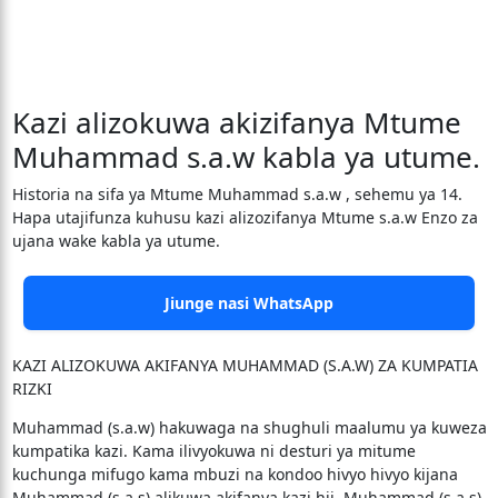
Kazi alizokuwa akizifanya Mtume
Muhammad s.a.w kabla ya utume.
Historia na sifa ya Mtume Muhammad s.a.w , sehemu ya 14.
Hapa utajifunza kuhusu kazi alizozifanya Mtume s.a.w Enzo za
ujana wake kabla ya utume.
Jiunge nasi WhatsApp
KAZI ALIZOKUWA AKIFANYA MUHAMMAD (S.A.W) ZA KUMPATIA
RIZKI
Muhammad (s.a.w) hakuwaga na shughuli maalumu ya kuweza
kumpatika kazi. Kama ilivyokuwa ni desturi ya mitume
kuchunga mifugo kama mbuzi na kondoo hivyo hivyo kijana
Muhammad (s.a.s) alikuwa akifanya kazi hii. Muhammad (s.a.s)