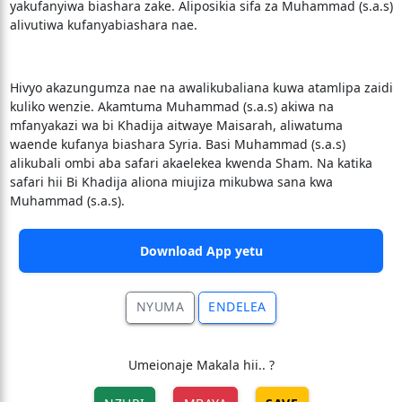
yakufanyiwa biashara zake. Aliposikia sifa za Muhammad (s.a.s)
alivutiwa kufanyabiashara nae.
Hivyo akazungumza nae na awalikubaliana kuwa atamlipa zaidi
kuliko wenzie. Akamtuma Muhammad (s.a.s) akiwa na
mfanyakazi wa bi Khadija aitwaye Maisarah, aliwatuma
waende kufanya biashara Syria. Basi Muhammad (s.a.s)
alikubali ombi aba safari akaelekea kwenda Sham. Na katika
safari hii Bi Khadija aliona miujiza mikubwa sana kwa
Muhammad (s.a.s).
Download App yetu
NYUMA
ENDELEA
Umeionaje Makala hii.. ?