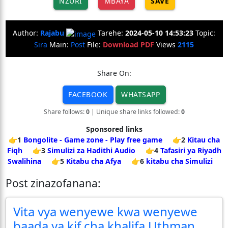
NZURI
MBAYA
SAVE
Author:
Rajabu
Tarehe:
2024-05-10 14:53:23
Topic:
Sira
Main:
Post
File:
Download PDF
Views
2115
Share On:
FACEBOOK
WHATSAPP
Share follows:
0
| Unique share links followed:
0
Sponsored links
👉1
Bongolite - Game zone - Play free game
👉2
Kitau cha
Fiqh
👉3
Simulizi za Hadithi Audio
👉4
Tafasiri ya Riyadh
Swalihina
👉5
Kitabu cha Afya
👉6
kitabu cha Simulizi
Post zinazofanana:
Vita vya wenyewe kwa wenyewe
baada ya kif cha khalifa Uthman