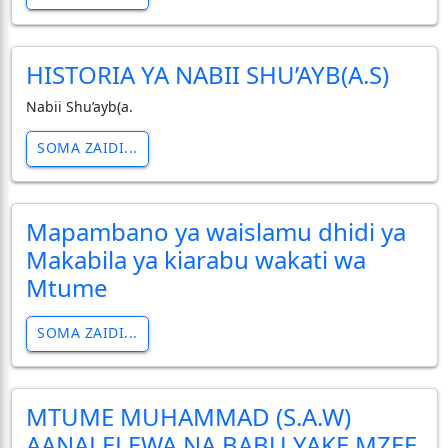
HISTORIA YA NABII SHU’AYB(A.S)
Nabii Shu’ayb(a.
SOMA ZAIDI...
Mapambano ya waislamu dhidi ya
Makabila ya kiarabu wakati wa
Mtume
SOMA ZAIDI...
MTUME MUHAMMAD (S.A.W)
AANALELEWA NA BABU YAKE MZEE