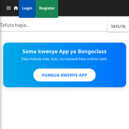
Login
Register
TAFUTA
Soma kwenye App ya Bongoclass
Pata makala zote, kozi, na maswali kwa urahisi zaidi.
FUNGUA KWENYE APP