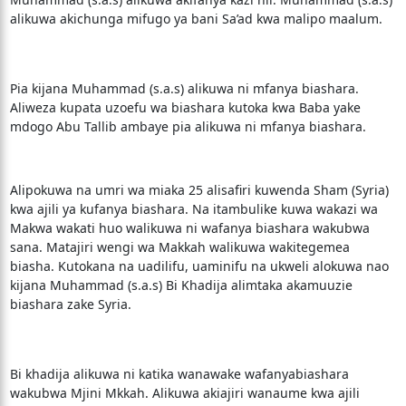
alikuwa akichunga mifugo ya bani Sa’ad kwa malipo maalum.
Pia kijana Muhammad (s.a.s) alikuwa ni mfanya biashara.
Aliweza kupata uzoefu wa biashara kutoka kwa Baba yake
mdogo Abu Tallib ambaye pia alikuwa ni mfanya biashara.
Alipokuwa na umri wa miaka 25 alisafiri kuwenda Sham (Syria)
kwa ajili ya kufanya biashara. Na itambulike kuwa wakazi wa
Makwa wakati huo walikuwa ni wafanya biashara wakubwa
sana. Matajiri wengi wa Makkah walikuwa wakitegemea
biasha. Kutokana na uadilifu, uaminifu na ukweli alokuwa nao
kijana Muhammad (s.a.s) Bi Khadija alimtaka akamuuzie
biashara zake Syria.
Bi khadija alikuwa ni katika wanawake wafanyabiashara
wakubwa Mjini Mkkah. Alikuwa akiajiri wanaume kwa ajili