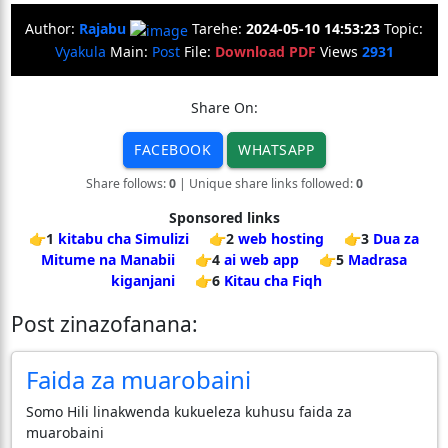
Author:
Rajabu
Tarehe:
2024-05-10 14:53:23
Topic:
Vyakula
Main:
Post
File:
Download PDF
Views
2931
Share On:
FACEBOOK
WHATSAPP
Share follows:
0
| Unique share links followed:
0
Sponsored links
👉1
kitabu cha Simulizi
👉2
web hosting
👉3
Dua za
Mitume na Manabii
👉4
ai web app
👉5
Madrasa
kiganjani
👉6
Kitau cha Fiqh
Post zinazofanana:
Faida za muarobaini
Somo Hili linakwenda kukueleza kuhusu faida za
muarobaini