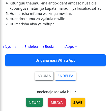
Kitunguu thaumu kina antioxidant ambazo husaidia
kupunguza hatari ya kupata maradhi ya kusahausahau
Huimarisha mfumo wa kinga mwilini.
Huondoa sumu za vyakula mwilini.
Huimarisha afya ya mifupa.
‹ Nyuma
› Endelea
‹ Books
‹ Apps ››
Ungana nasi WhatsApp
NYUMA
ENDELEA
Umeionaje Makala hii.. ?
NZURI
MBAYA
SAVE