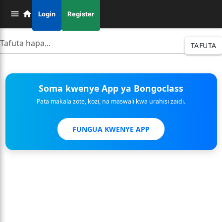
Login
Register
TAFUTA
Soma kwenye App ya Bongoclass
Pata makala zote, kozi, na maswali kwa urahisi zaidi.
FUNGUA KWENYE APP