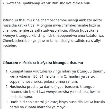
kuwezesha upatikanaji wa virutubisho vya mmea huu.
K
itunguu thaumu kina chembechembe nyingi ambazo ndizo
husaidia katika tiba. Miongoni mwa chembechembe hizo ni
chembechembe za salfa ziitwazo allicin. Allicin hupatikana
kwenye kitunguu kibichi pindi kinapopondwa ama kutafunwa.
Chembechembe nyingine ni kama diallyl disalfide na s-allyl
cysteine.
Zifuatazo ni faida za kiafya za kitunguu thaumu
Kunapatikana virutubisho vingi ndani ya kitunguu thaumu
kama vitamini B6, B1 na vitamini C. madini ya calcium,
copper, phosphoros, potassiumna selium.
Hushusha presha ya damu (hypertsnsion). kitunguu
thaumu sio kizuri kwa wenye presha ya kushuka, kwani
itashuka sana.
Hudhibiti cholesterol (kolesto) hivyo husaidia katika kuzuia
hatari ya kupata maradhi ya moyo.