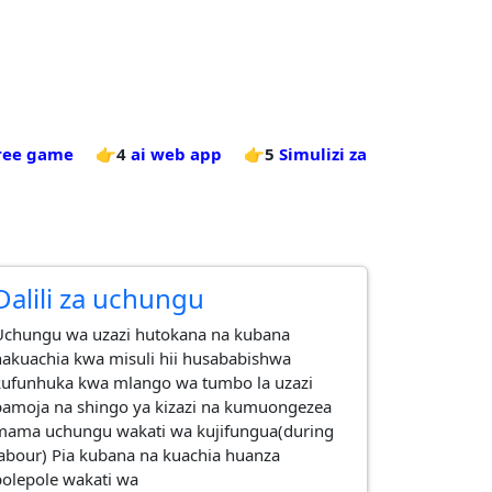
free game
👉4
ai web app
👉5
Simulizi za
Dalili za uchungu
Uchungu wa uzazi hutokana na kubana
nakuachia kwa misuli hii husababishwa
kufunhuka kwa mlango wa tumbo la uzazi
pamoja na shingo ya kizazi na kumuongezea
mama uchungu wakati wa kujifungua(during
labour) Pia kubana na kuachia huanza
polepole wakati wa