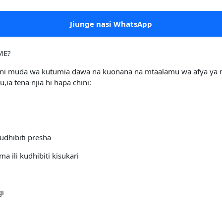
Jiunge nasi WhatsApp
ME?
sa ni muda wa kutumia dawa na kuonana na mtaalamu wa afya ya
,ia tena njia hi hapa chini:
udhibiti presha
 ili kudhibiti kisukari
gi