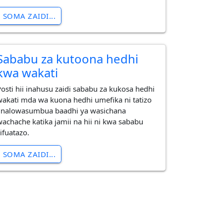
SOMA ZAIDI...
Sababu za kutoona hedhi
kwa wakati
Posti hii inahusu zaidi sababu za kukosa hedhi
wakati mda wa kuona hedhi umefika ni tatizo
linalowasumbua baadhi ya wasichana
wachache katika jamii na hii ni kwa sababu
ifuatazo.
SOMA ZAIDI...