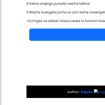
8.Kama unapiga punyeto wacha kabisa
9.Wacha kuangalia picha za uchi kama unaangal
10.Ongea na daktari kuusu swala la homoni hu
Author:
Rajabu