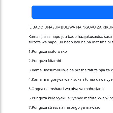
JE BADO UNASUMBULIWA NA NGUVU ZA KIKU
Kama njia za hapo juu bado hazijakusaidia, sa
zilizotajwa hapo juu bado hali haina matumaini tu
1.Punguza usito wako
2.Punguza kitambi
3.Kama unasumbuliwa na presha tafuta njia za k
4.Kama ni mgonjwa wa kisukari tumia dawa vyema
5.Ongea na mshauri wa afya ya mahusiano
6.Punguza kula vyakula vyenye mafuta kwa win
7.Punguza stress na misongo ya mawazo