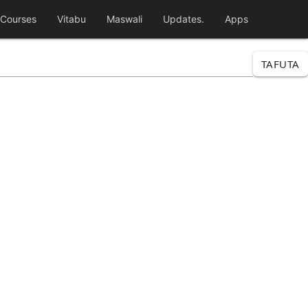
Courses
Vitabu
Maswali
Updates.
Apps
TAFUTA