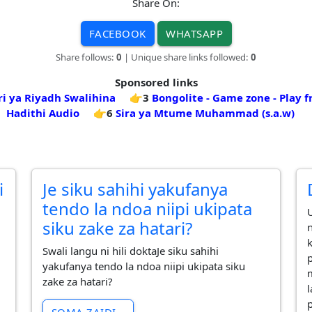
Share On:
FACEBOOK
WHATSAPP
Share follows:
0
| Unique share links followed:
0
Sponsored links
ri ya Riyadh Swalihina
👉3
Bongolite - Game zone - Play 
Hadithi Audio
👉6
Sira ya Mtume Muhammad (s.a.w)
i
Je siku sahihi yakufanya
tendo la ndoa niipi ukipata
siku zake za hatari?
Swali langu ni hili doktaJe siku sahihi
yakufanya tendo la ndoa niipi ukipata siku
zake za hatari?