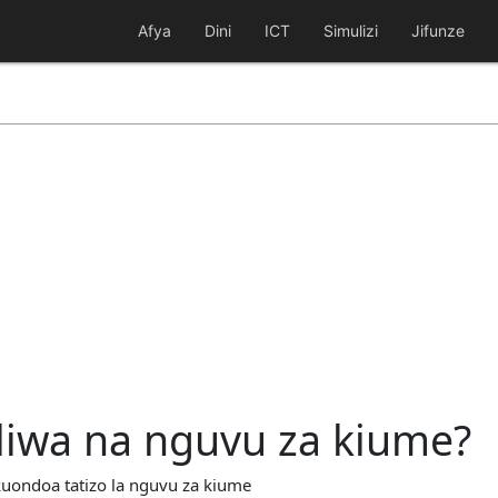
Afya
Dini
ICT
Simulizi
Jifunze
iwa na nguvu za kiume?
kuondoa tatizo la nguvu za kiume