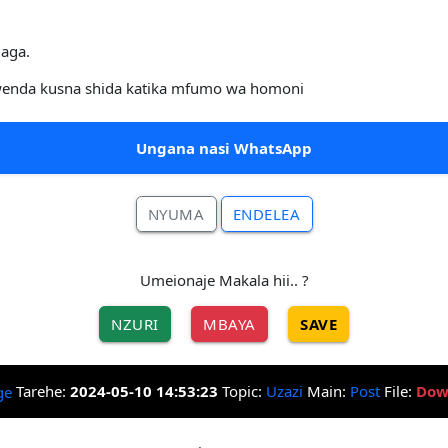
iaga.
wenda kusna shida katika mfumo wa homoni
Ungana nasi WhatsApp
NYUMA
ENDELEA
Umeionaje Makala hii.. ?
NZURI
MBAYA
SAVE
Tarehe:
2024-05-10 14:53:23
Topic:
Uzazi
Main:
Post
File:
Dow