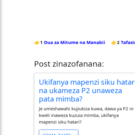
👉1
Dua za Mitume na Manabii
👉2
Tafasi
Post zinazofanana:
Ukifanya mapenzi siku hatar
na ukameza P2 unaweza
pata mimba?
Je umeshawahi kujiukiza kuwa, dawa ya P2 ni
kweli inaweza kuzuia mimba, ukifanya
mapenzi siku hatari?