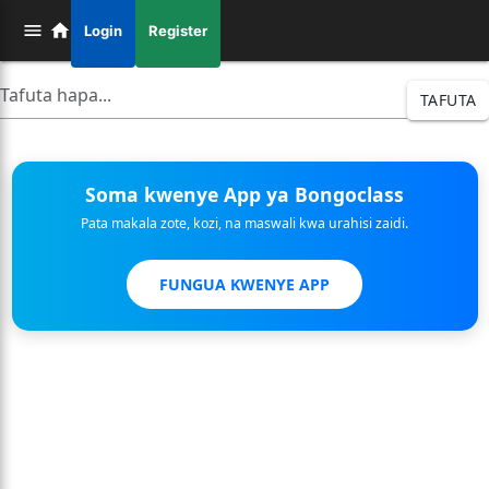
Login
Register
TAFUTA
Soma kwenye App ya Bongoclass
Pata makala zote, kozi, na maswali kwa urahisi zaidi.
FUNGUA KWENYE APP