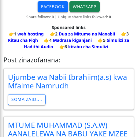
FACEBOOK
WHATSAPP
Share follows:
0
| Unique share links followed:
0
Sponsored links
👉1
web hosting
👉2
Dua za Mitume na Manabii
👉3
Kitau cha Fiqh
👉4
Madrasa kiganjani
👉5
Simulizi za
Hadithi Audio
👉6
kitabu cha Simulizi
Post zinazofanana:
Ujumbe wa Nabii Ibrahiim(a.s) kwa
Mfalme Namrudh
SOMA ZAIDI...
MTUME MUHAMMAD (S.A.W)
AANALELEWA NA BABU YAKE MZEE