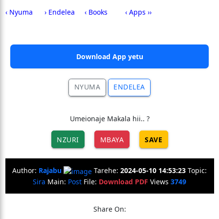
‹ Nyuma
› Endelea
‹ Books
‹ Apps ››
Download App yetu
NYUMA
ENDELEA
Umeionaje Makala hii.. ?
NZURI
MBAYA
SAVE
Author:
Rajabu
Tarehe:
2024-05-10 14:53:23
Topic:
Sira
Main:
Post
File:
Download PDF
Views
3749
Share On: