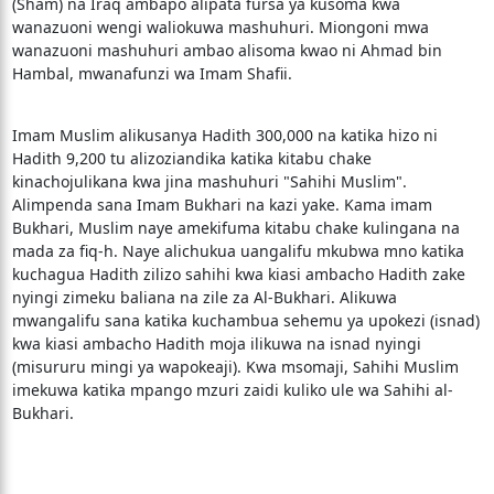
(Sham) na Iraq ambapo alipata fursa ya kusoma kwa
wanazuoni wengi waliokuwa mashuhuri. Miongoni mwa
wanazuoni mashuhuri ambao alisoma kwao ni Ahmad bin
Hambal, mwanafunzi wa Imam Shafii.
Imam Muslim alikusanya Hadith 300,000 na katika hizo ni
Hadith 9,200 tu alizoziandika katika kitabu chake
kinachojulikana kwa jina mashuhuri "Sahihi Muslim".
Alimpenda sana Imam Bukhari na kazi yake. Kama imam
Bukhari, Muslim naye amekifuma kitabu chake kulingana na
mada za fiq-h. Naye alichukua uangalifu mkubwa mno katika
kuchagua Hadith zilizo sahihi kwa kiasi ambacho Hadith zake
nyingi zimeku baliana na zile za Al-Bukhari. Alikuwa
mwangalifu sana katika kuchambua sehemu ya upokezi (isnad)
kwa kiasi ambacho Hadith moja ilikuwa na isnad nyingi
(misururu mingi ya wapokeaji). Kwa msomaji, Sahihi Muslim
imekuwa katika mpango mzuri zaidi kuliko ule wa Sahihi al-
Bukhari.