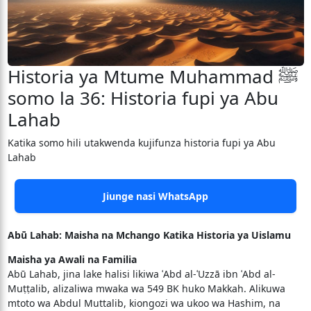
Historia ya Mtume Muhammad ﷺ
somo la 36: Historia fupi ya Abu
Lahab
Katika somo hili utakwenda kujifunza historia fupi ya Abu
Lahab
Jiunge nasi WhatsApp
Abū Lahab: Maisha na Mchango Katika Historia ya Uislamu
Maisha ya Awali na Familia
Abū Lahab, jina lake halisi likiwa ʿAbd al-ʿUzzā ibn ʿAbd al-
Muṭṭalib, alizaliwa mwaka wa 549 BK huko Makkah. Alikuwa
mtoto wa Abdul Muttalib, kiongozi wa ukoo wa Hashim, na