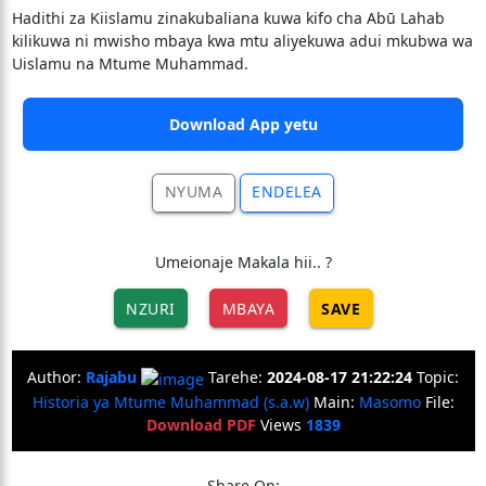
Hadithi za Kiislamu zinakubaliana kuwa kifo cha Abū Lahab
kilikuwa ni mwisho mbaya kwa mtu aliyekuwa adui mkubwa wa
Uislamu na Mtume Muhammad.
Download App yetu
NYUMA
ENDELEA
Umeionaje Makala hii.. ?
NZURI
MBAYA
SAVE
Author:
Rajabu
Tarehe:
2024-08-17 21:22:24
Topic:
Historia ya Mtume Muhammad (s.a.w)
Main:
Masomo
File:
Download PDF
Views
1839
Share On: