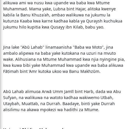
alikuwa ami wa nusu kwa upande wa baba kwa Mtume
Muhammad. Mama yake, Lubna bint Hajar, alitoka kwenye
kabila la Banu Khuza'ah, ambao walikuwa na jukumu la
kutunza Kaaba kwa karne kadhaa kabla ya Quraysh kuchukua
jukumu hilo kupitia kwa Qusayy ibn Kilab, babu yao.
Jina lake "Abū Lahab" linamaanisha "Baba wa Moto", jina
ambalo alipewa na baba yake kutokana na uzuri na mvuto
wake. Alihusiana na Mtume Muhammad kwa njia nyingine pia,
kwa kuwa bibi yake Muhammad kwa upande wa baba alikuwa
Fāṭimah bint ‘Amr kutoka ukoo wa Banu Makhzūm.
Abū Lahab alimuoa Arwā Umm Jamīl bint Harb, dada wa Abu
Sufyan, na walikuwa na watoto kadhaa wakiwemo Utbah,
Utaybah, Muattab, na Durrah. Baadaye, binti yake Durrah
alisilimu na akawa mpokezi wa hadithi za Mtume.