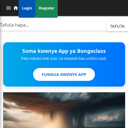
Login
Register
TAFUTA
Soma kwenye App ya Bongoclass
Pata makala zote, kozi, na maswali kwa urahisi zaidi.
FUNGUA KWENYE APP