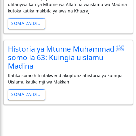
ulifanywa kati ya Mtume wa Allah na waislamu wa Madina
kutoka katika makbila ya aws na Khazraj
SOMA ZAIDI...
Historia ya Mtume Muhammad ﷺ
somo la 63: Kuingia uislamu
Madina
Katika somo hili utakwend akujifunz ahistoria ya kuingia
Uislamu katika mji wa Makkah
SOMA ZAIDI...