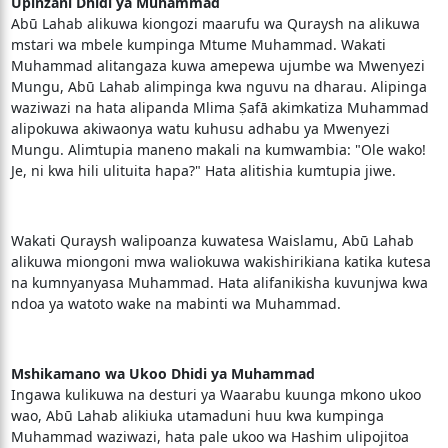
Upinzani Dhidi ya Muhammad
Abū Lahab alikuwa kiongozi maarufu wa Quraysh na alikuwa
mstari wa mbele kumpinga Mtume Muhammad. Wakati
Muhammad alitangaza kuwa amepewa ujumbe wa Mwenyezi
Mungu, Abū Lahab alimpinga kwa nguvu na dharau. Alipinga
waziwazi na hata alipanda Mlima Ṣafā akimkatiza Muhammad
alipokuwa akiwaonya watu kuhusu adhabu ya Mwenyezi
Mungu. Alimtupia maneno makali na kumwambia: "Ole wako!
Je, ni kwa hili ulituita hapa?" Hata alitishia kumtupia jiwe.
Wakati Quraysh walipoanza kuwatesa Waislamu, Abū Lahab
alikuwa miongoni mwa waliokuwa wakishirikiana katika kutesa
na kumnyanyasa Muhammad. Hata alifanikisha kuvunjwa kwa
ndoa ya watoto wake na mabinti wa Muhammad.
Mshikamano wa Ukoo Dhidi ya Muhammad
Ingawa kulikuwa na desturi ya Waarabu kuunga mkono ukoo
wao, Abū Lahab alikiuka utamaduni huu kwa kumpinga
Muhammad waziwazi, hata pale ukoo wa Hashim ulipojitoa