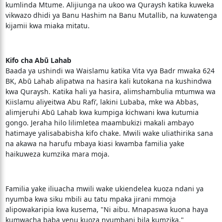
kumlinda Mtume. Alijiunga na ukoo wa Quraysh katika kuweka
vikwazo dhidi ya Banu Hashim na Banu Mutallib, na kuwatenga
kijamii kwa miaka mitatu.
Kifo cha Abū Lahab
Baada ya ushindi wa Waislamu katika Vita vya Badr mwaka 624
BK, Abū Lahab alipatwa na hasira kali kutokana na kushindwa
kwa Quraysh. Katika hali ya hasira, alimshambulia mtumwa wa
Kiislamu aliyeitwa Abu Rafi’, lakini Lubaba, mke wa Abbas,
alimjeruhi Abū Lahab kwa kumpiga kichwani kwa kutumia
gongo. Jeraha hilo lilimletea maambukizi makali ambayo
hatimaye yalisababisha kifo chake. Mwili wake uliathirika sana
na akawa na harufu mbaya kiasi kwamba familia yake
haikuweza kumzika mara moja.
Familia yake iliuacha mwili wake ukiendelea kuoza ndani ya
nyumba kwa siku mbili au tatu mpaka jirani mmoja
alipowakaripia kwa kusema, "Ni aibu. Mnapaswa kuona haya
kumwacha baba yenu kuoza nyumbani bila kumzika."