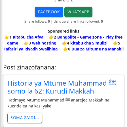
FACEBOOK
WHATSAPP
Share follows:
0
| Unique share links followed:
0
Sponsored links
👉1
Kitabu cha Afya
👉2
Bongolite - Game zone - Play free
game
👉3
web hosting
👉4
kitabu cha Simulizi
👉5
Tafasiri ya Riyadh Swalihina
👉6
Dua za Mitume na Manabii
Post zinazofanana:
Historia ya Mtume Muhammad ﷺ
somo la 62: Kurudi Makkah
Hatimaye Mtume Muhammad ﷺ anarejea Makkah na
kuendelea na kazi yake
SOMA ZAIDI...