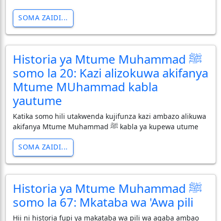
SOMA ZAIDI...
Historia ya Mtume Muhammad ﷺ
somo la 20: Kazi alizokuwa akifanya
Mtume MUhammad kabla
yautume
Katika somo hili utakwenda kujifunza kazi ambazo alikuwa
akifanya Mtume Muhammad ﷺ kabla ya kupewa utume
SOMA ZAIDI...
Historia ya Mtume Muhammad ﷺ
somo la 67: Mkataba wa 'Awa pili
Hii ni historia fupi ya makataba wa pili wa aqaba ambao