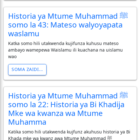
Historia ya Mtume Muhammad ﷺ
somo la 43: Mateso walyoyapata
waslamu
Katka somo hili utakwenda kujifunza kuhusu mateso
ambayo wamepewa Waislamu ili kuachana na uislamu
wao
SOMA ZAIDI...
Historia ya Mtume Muhammad ﷺ
somo la 22: Historia ya Bi Khadija
Mke wa kwanza wa Mtume
Muhamma
Katika somo hili utakwenda kujfunz akuhusu historia ya Bi
Khada mke wa kwanz awa Mtume Muhammad ﷺ