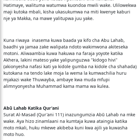
Hatimaye, walituma watumwa kuondoa mwili wake. Ulilowekwa
maji kutoka mbali, kisha ukasukumwa na miti kwenye kaburi
nje ya Makka, na mawe yalitupwa juu yake.
Kuna riwaya inasema kuwa baada ya kifo cha Abu Lahab,
baadhi ya jamaa zake walipata ndoto wakimwona akiteseka
motoni. Aliwaambia kuwa hakuwa na faraja yoyote katika
Akhera, lakini mateso yake yalipunguzwa "kidogo hivi"
(akionyesha nafasi kati ya kidole gumba na kidole cha shahada)
kutokana na tendo lake moja la wema la kumwachilia huru
mjakazi wake Thuwayba, ambaye kwa muda mfupi
alimnyonyesha Muhammad kama mama wa kulea.
Abū Lahab Katika Qur'ani
Surat Al-Masad (Qur'ani 111) inazungumzia Abū Lahab na mke
wake. Aya hizo zinamlaani na kumtaja kuwa ataingia katika
moto mkali, huku mkewe akibeba kuni kwa ajili ya kuwasha
moto huo.