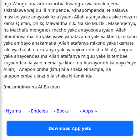
mja Wangu anazidi kukaribia Kwangu kwa amali njema
zisizokuwa wajibu ili nimpende. Ninapompenda, Ninakuwa
masikio yake anayosikilizia (yaani Allah atamjaalia asikie mazuri
kama Qur’an, Dhikr, Mawaidha n.k. Na sio Muziki, Masengenyo,
na Machafu mengine), macho yake anayoonea (yaani Allah
atamfanya macho yake yawe yanatazama yale ya kheri), mikono
yake ambayo anakamatia (Allah atafanya mikono yake ikamate
vile vya halali na kufanya yale yanayomridhisha Allah), miguu
yake anayoendea (na Allah ataifanya miguu yake isitembee
kuyaendea ila yale mema, ya kheri na Atakayoridhika nayo Yeye
Allah). Anaponiomba (kitu) bila shaka Ninampa, na
anaponiomba ulinzi bila shaka Nitamlinda.
Imesimuliwa na Al-Bukhari
‹ Nyuma
› Endelea
‹ Books
‹ Apps ››
Download App yetu