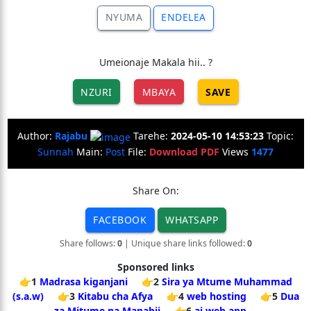
NYUMA
ENDELEA
Umeionaje Makala hii.. ?
NZURI
MBAYA
SAVE
Author:
Rajabu
Tarehe:
2024-05-10 14:53:23
Topic:
Sunnah
Main:
Post
File:
Download PDF
Views
1477
Share On:
FACEBOOK
WHATSAPP
Share follows:
0
| Unique share links followed:
0
Sponsored links
👉1
Madrasa kiganjani
👉2
Sira ya Mtume Muhammad
(s.a.w)
👉3
Kitabu cha Afya
👉4
web hosting
👉5
Dua
za Mitume na Manabii
👉6
ai web app