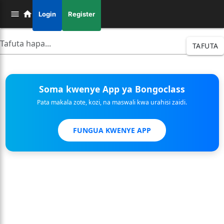
Login
Register
TAFUTA
Soma kwenye App ya Bongoclass
Pata makala zote, kozi, na maswali kwa urahisi zaidi.
FUNGUA KWENYE APP