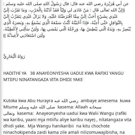
عن أبي هُرَيْرَةَ رضي الله عنه قال: قال رَسُولُ اللهِ صلى الله عليه وسلم :
((إنَّ الله تَعالَى قَال : مَنْ عَادَى لي وَلِيّاً فَقَدْ آذَنْتُهُ بِالْحَرْبِ، وَمَا تَقَرَّبَ إلَيَّ
عَبْدِي بِشَيْءٍ أَحَبَّ إلَيَّ مِمَّا افْتَرَضْتُهُ عَلَيْهِ، وَلا يَزَالُ عَبْدِي يَتَقَرَّبُ إلَيَّ
بِالنَّوَافِلٍ حَتَّى أُحِبَّهُ، فإذَا أَحْبَبْتُهُ كُنْتُ سَمْعَهُ الَّذِي يَسْمَعُ بهِ، وَبَصَرَهُ الَّذِي
يُبْصِرُ بهِ، وَيَدَهُ الّتي يَبْطِشُ بهَا، وَرِجْلَهُ الّتي يَمْشي بِهَا، وَلَئِنْ سَأَلِني لأعْطِيَنَّهُ،
ولَئِن اسْتَعَاذَنِي لأُعِيذَنَّهُ ))
رَوَاهُ الْبُخَارِيُّ
HADITHI YA 38 ANAYEONYESHA UADUI KWA RAFIKI YANGU
MTIIFU NINATANGAZA VITA DHIDI YAKE
Kutoka kwa Abu Hurayra رضي الله عنه ambaye amesema kuwa
Mtume صلى الله عليه وسلم kasema: Allaah سبحانه
وتعالى kasema: Anayeonyesha uadui kwa Walii Wangu (rafiki
wa karibu, yaani mja mtiifu aliye karibu naye) , nitatangaza vita
dhidi yake. Mja Wangu hanikaribii na kitu chochote
ninachokipenda zaidi kama zile amali nilizomuwajibisha, na