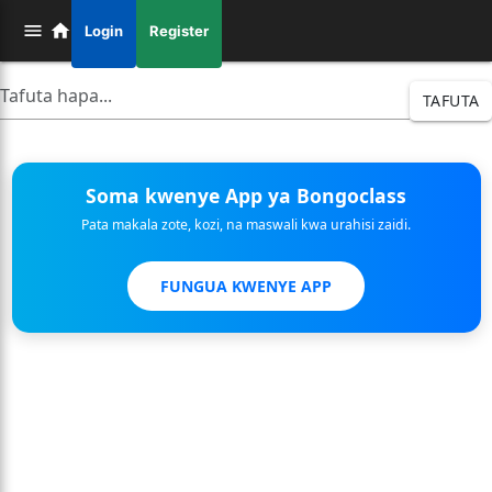
Login
Register
TAFUTA
Soma kwenye App ya Bongoclass
Pata makala zote, kozi, na maswali kwa urahisi zaidi.
FUNGUA KWENYE APP