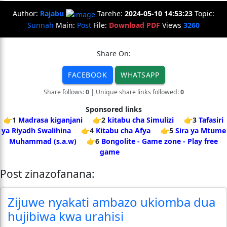
Author:
Rajabu
Tarehe:
2024-05-10 14:53:23
Topic:
Sunnah
Main:
Post
File:
Download PDF
Views
3260
Share On:
FACEBOOK
WHATSAPP
Share follows:
0
| Unique share links followed:
0
Sponsored links
👉1
Madrasa kiganjani
👉2
kitabu cha Simulizi
👉3
Tafasiri
ya Riyadh Swalihina
👉4
Kitabu cha Afya
👉5
Sira ya Mtume
Muhammad (s.a.w)
👉6
Bongolite - Game zone - Play free
game
Post zinazofanana:
Zijuwe nyakati ambazo ukiomba dua
hujibiwa kwa urahisi