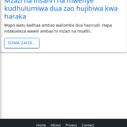
Mzazi na msafiri na mwenye
kudhulumiwa dua zao hujibiwa kwa
haraka
Wapo watu kadhaa ambao waliomba dua hazirudi. Hapa
nitakueleza wawili ambao ni mzazi na msafiri.
SOMA ZAIDI...
Home
About
Privacy
Contact