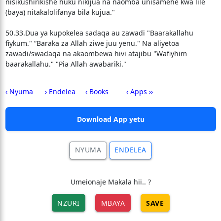
nisikushirikishe huku nikijua na naomba unisamehe kwa lile
(baya) nitakalolifanya bila kujua."
50.33.Dua ya kupokelea sadaqa au zawadi "Baarakallahu
fiykum." “Baraka za Allah ziwe juu yenu." Na aliyetoa
zawadi/swadaqa na akaombewa hivi atajibu "Wafiyhim
baarakallahu." "Pia Allah awabariki."
‹ Nyuma
› Endelea
‹ Books
‹ Apps ››
Download App yetu
NYUMA
ENDELEA
Umeionaje Makala hii.. ?
NZURI
MBAYA
SAVE