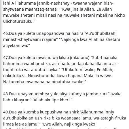
lahi A l lahumma jannib-nashshay - twaana wajannibish-
shytwaana maarazaq-tanaa". “Kwa jina la Allah, Ee Allah
muweke shetani mbali nasi na muweke shetani mbali na hicho
ulichoturuzuku."
46.Dua ya kuleta unapopandwa na hasira “Au'udhubillaahi
minash-shaytwaani rrajiimi" “Najikinga kwa Allah na shetani
aliyelaaniwa."
47.Dua ya kuleta mwisho wa kikao (mkutano) "Sub-haanaka
llahumma wabihamdika, ash-hadu an-laa ilaha illa anta as-
taghfiruka wa-atuubu ilayka." "Utukufu ni wako, Ee Allah,
nakutukuza. Ninashuhudia kuwa hapana Mola ila wewe.
Nakuomba msamaha na ninatubia kwako."
48.Dua unayomuombea yule aliyekufanyia jambo zuri “Jazaka
llahu khayran" “Allah akulipe kheri."
49.Dua ya kuomba kuepushwa na shirk “Allahumma inniy
au'udhubika an-ush-rika bika waanaaaa'lamu, wa-astagh-firuka
limaa laa-aa'lamu." "Ewe Allah, najikinga kwako