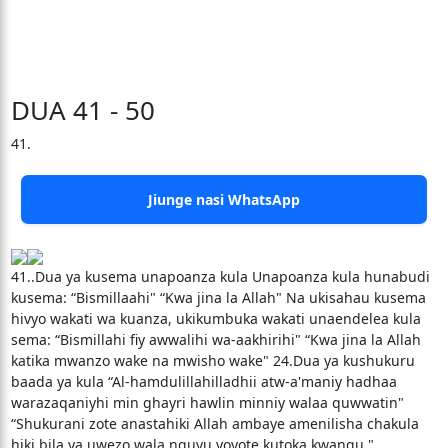
DUA 41 - 50
41.
Jiunge nasi WhatsApp
41..Dua ya kusema unapoanza kula Unapoanza kula hunabudi
kusema: “Bismillaahi" “Kwa jina la Allah" Na ukisahau kusema
hivyo wakati wa kuanza, ukikumbuka wakati unaendelea kula
sema: “Bismillahi fiy awwalihi wa-aakhirihi" “Kwa jina la Allah
katika mwanzo wake na mwisho wake" 24.Dua ya kushukuru
baada ya kula “Al-hamdulillahilladhii atw-a'maniy hadhaa
warazaqaniyhi min ghayri hawlin minniy walaa quwwatin"
“Shukurani zote anastahiki Allah ambaye amenilisha chakula
hiki bila ya uwezo wala nguvu yoyote kutoka kwangu."