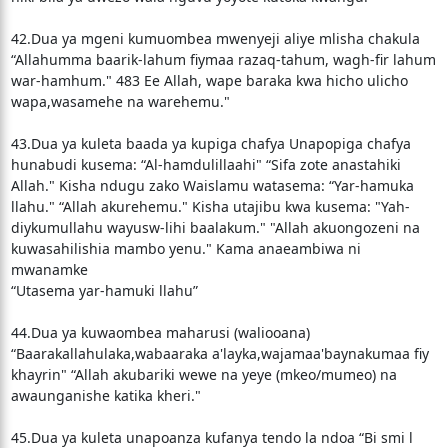
42.Dua ya mgeni kumuombea mwenyeji aliye mlisha chakula
“Allahumma baarik-lahum fiymaa razaq-tahum, wagh-fir lahum
war-hamhum." 483 Ee Allah, wape baraka kwa hicho ulicho
wapa,wasamehe na warehemu."
43.Dua ya kuleta baada ya kupiga chafya Unapopiga chafya
hunabudi kusema: “Al-hamdulillaahi" “Sifa zote anastahiki
Allah." Kisha ndugu zako Waislamu watasema: “Yar-hamuka
llahu." “Allah akurehemu." Kisha utajibu kwa kusema: "Yah-
diykumullahu wayusw-lihi baalakum." "Allah akuongozeni na
kuwasahilishia mambo yenu." Kama anaeambiwa ni
mwanamke
“Utasema yar-hamuki llahu”
44.Dua ya kuwaombea maharusi (waliooana)
“Baarakallahulaka,wabaaraka a'layka,wajamaa'baynakumaa fiy
khayrin" “Allah akubariki wewe na yeye (mkeo/mumeo) na
awaunganishe katika kheri."
45.Dua ya kuleta unapoanza kufanya tendo la ndoa “Bi smi l