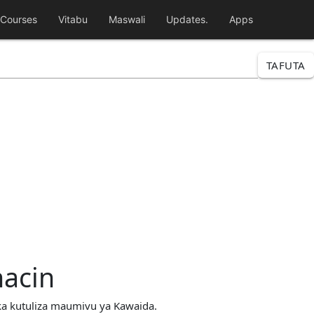
Courses
Vitabu
Maswali
Updates.
Apps
TAFUTA
acin
ka kutuliza maumivu ya Kawaida.