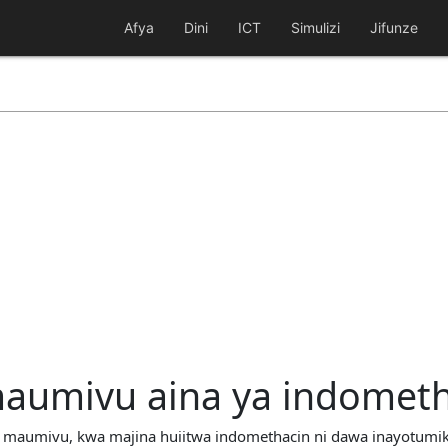
Afya
Dini
ICT
Simulizi
Jifunze
aumivu aina ya indometh
iza maumivu, kwa majina huiitwa indomethacin ni dawa inayotumi