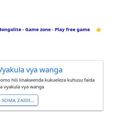
Bongolite - Game zone - Play free game
👉
Vyakula vya wanga
Somo hili linakwenda kukueleza kuhusu faida
za vyakula vya wanga
SOMA ZAIDI...