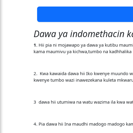
Dawa ya indomethacin k
1
. Hii pia ni mojawapo ya dawa ya kutibu maumi
kama maumivu ya kichwa,tumbo na kadhhalika
2. Kwa kawaida dawa hii Iko kwenye muundo wa
kwenye tumbo wazi inawezekana kuleta mkwar
3 dawa hii utumiwa na watu wazima ila kwa wat
4. Pia dawa hii Ina maudhi madogo madogo kam