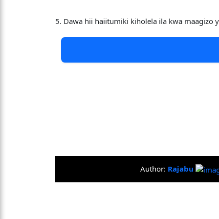
5. Dawa hii haiitumiki kiholela ila kwa maagizo
Author:
Rajabu