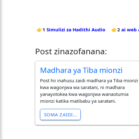
👉1
Simulizi za Hadithi Audio
👉2
ai web
Post zinazofanana:
Madhara ya Tiba mionzi
Post hii inahusu zaidi madhara ya Tiba mionzi
kwa wagonjwa wa saratani, ni madhara
yanayotokea kwa wagonjwa wanaotumia
mionzi katika matibabu ya saratani.
SOMA ZAIDI...