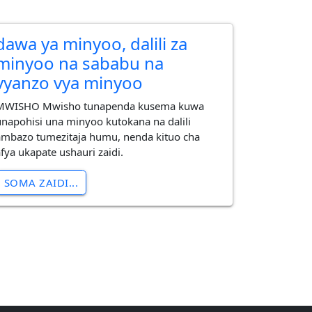
dawa ya minyoo, dalili za
minyoo na sababu na
vyanzo vya minyoo
MWISHO Mwisho tunapenda kusema kuwa
unapohisi una minyoo kutokana na dalili
ambazo tumezitaja humu, nenda kituo cha
afya ukapate ushauri zaidi.
SOMA ZAIDI...