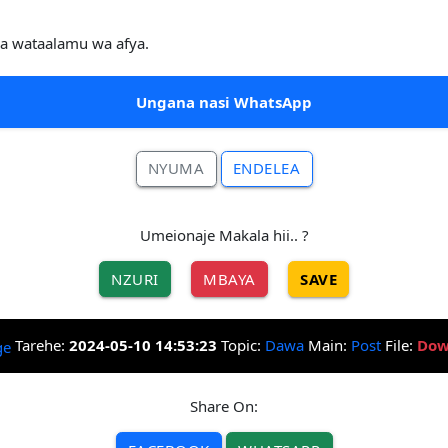
 ya wataalamu wa afya.
Ungana nasi WhatsApp
NYUMA
ENDELEA
Umeionaje Makala hii.. ?
NZURI
MBAYA
SAVE
Tarehe:
2024-05-10 14:53:23
Topic:
Dawa
Main:
Post
File:
Dow
Share On: