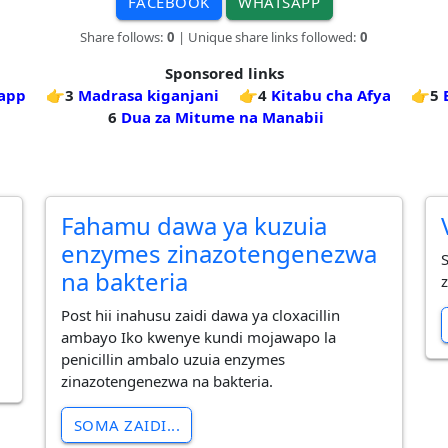
FACEBOOK
WHATSAPP
Share follows:
0
| Unique share links followed:
0
Sponsored links
 app
👉3
Madrasa kiganjani
👉4
Kitabu cha Afya
👉5
6
Dua za Mitume na Manabii
Fahamu dawa ya kuzuia
enzymes zinazotengenezwa
na bakteria
Post hii inahusu zaidi dawa ya cloxacillin
ambayo Iko kwenye kundi mojawapo la
penicillin ambalo uzuia enzymes
zinazotengenezwa na bakteria.
SOMA ZAIDI...