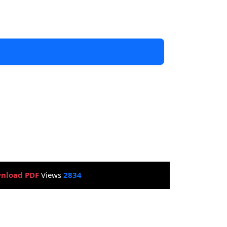
nload PDF
Views
2834