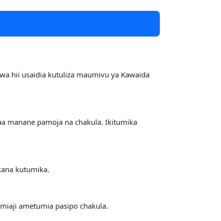
awa hii usaidia kutuliza maumivu ya Kawaida
a manane pamoja na chakula. Ikitumika
kana kutumika.
miaji ametumia pasipo chakula.