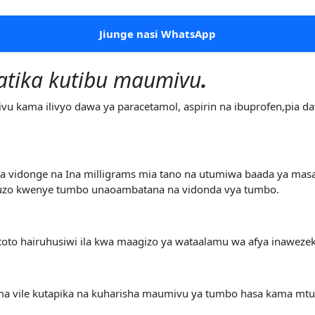
Jiunge nasi WhatsApp
atika kutibu maumivu
.
vu kama ilivyo dawa ya paracetamol, aspirin na ibuprofen,pia d
 vidonge na Ina milligrams mia tano na utumiwa baada ya masa
uzo kwenye tumbo unaoambatana na vidonda vya tumbo.
oto hairuhusiwi ila kwa maagizo ya wataalamu wa afya inaweze
a vile kutapika na kuharisha maumivu ya tumbo hasa kama mtu