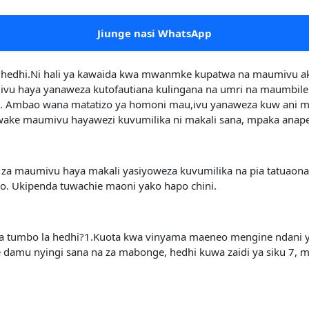
Jiunge nasi WhatsApp
hedhi.Ni hali ya kawaida kwa mwanmke kupatwa na maumivu ak
 Maumivu haya yanaweza kutofautiana kulingana na umri na maumb
Ambao wana matatizo ya homoni mau,ivu yanaweza kuw ani makali
wake maumivu hayawezi kuvumilika ni makali sana, mpaka anapel
abu za maumivu haya makali yasiyoweza kuvumilika na pia tatuao
o. Ukipenda tuwachie maoni yako hapo chini.
a tumbo la hedhi?1.Kuota kwa vinyama maeneo mengine ndani ya m
e damu nyingi sana na za mabonge, hedhi kuwa zaidi ya siku 7,