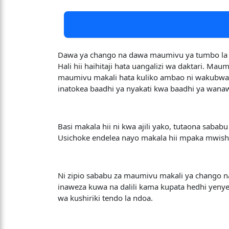
Dawa ya chango na dawa maumivu ya tumbo la 
Hali hii haihitaji hata uangalizi wa daktari.
maumivu makali hata kuliko ambao ni wakubwa. 
inatokea baadhi ya nyakati kwa baadhi ya wana
Basi makala hii ni kwa ajili yako, tutaona sab
Usichoke endelea nayo makala hii mpaka mwish
Ni zipio sababu za maumivu makali ya chango n
inaweza kuwa na dalili kama kupata hedhi yeny
wa kushiriki tendo la ndoa.