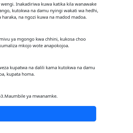
engi. Inakadiriwa kuwa katika kila wanawake
hango, kutokwa na damu nyingi wakati wa hedhi,
a haraka, na ngozi kuwa na madod madoa.
ivu ya mgongo kwa chhini, kukosa choo
kumaliza mkojo wote anapokojoa.
weza kupatwa na dalili kama kutokwa na damu
joa, kupata homa.
ango3.Maumbile ya mwanamke.