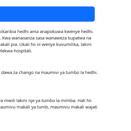
ikaribia hedhi ama anapokuwa kwenye hedhi.
ile. Kwa wanaoanza sasa wanaweza kupatwa na
 pia. Ukali hii ni wenye kuvumilika, lakini
ekwa hospitali.
na dawa za chango na maumivi ya tumbo la hedhi.
wili lakini nje ya tumbo la mimba. Hali hii
 maumivu makali ya tumb, maumivu makali wajati