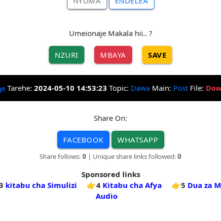
NYUMA
ENDELEA
Umeionaje Makala hii.. ?
NZURI
MBAYA
SAVE
Tarehe:
2024-05-10 14:53:23
Topic:
Dawa
Main:
Post
File:
Dow
Share On:
FACEBOOK
WHATSAPP
Share follows:
0
| Unique share links followed:
0
Sponsored links
3
kitabu cha Simulizi
👉4
Kitabu cha Afya
👉5
Dua za M
Audio