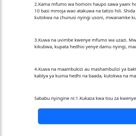
2.Kama mfumo wa homoni haupo sawa yaani horm
10 basi mmoja wao atakuwa na tatizo hili. Shi
kutokwa na chunusi nyingi usoni, mwanamke ku
3.Kuwa na uvimbe kwenye mfumo wa uzazi. Mw
kikubwa, kupata hedhio yenye damu nyingi, ma
4.Kuwa na maambukizi au mashambulizi ya bakt
kablya ya kuinia hedhi na baada, kutokwa na m
Sababu nyingine ni:1.Kukaza kwa tisu za kweny