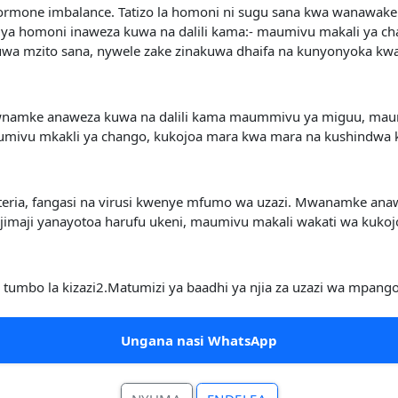
one imbalance. Tatizo la homoni ni sugu sana kwa wanawake w
da ya homoni inaweza kuwa na dalili kama:- maumivu makali ya c
wa mzito sana, nywele zake zinakuwa dhaifa na kunyonyoka kw
namke anaweza kuwa na dalili kama maummivu ya miguu, maum
umivu mkakli ya chango, kukojoa mara kwa mara na kushindwa 
eria, fangasi na virusi kwenye mfumo wa uzazi. Mwanamke ana
ajimaji yanayotoa harufu ukeni, maumivu makali wakati wa kuko
e tumbo la kizazi2.Matumizi ya baadhi ya njia za uzazi wa mp
Ungana nasi WhatsApp