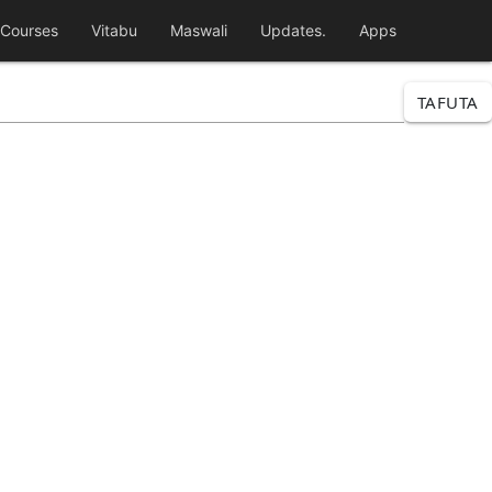
Courses
Vitabu
Maswali
Updates.
Apps
TAFUTA