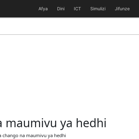
Afya
Dini
ICT
Simulizi
Jifunze
a maumivu ya hedhi
ya chango na maumivu ya hedhi