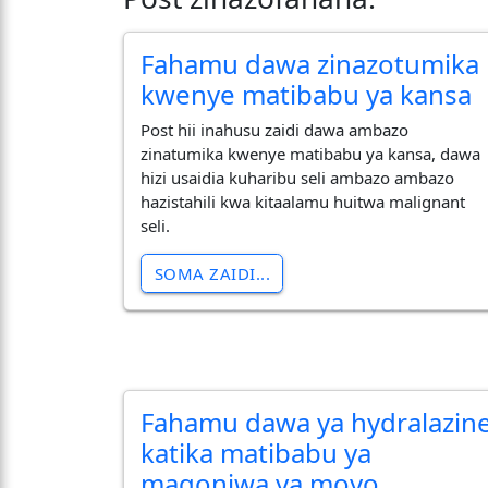
Fahamu dawa zinazotumika
kwenye matibabu ya kansa
Post hii inahusu zaidi dawa ambazo
zinatumika kwenye matibabu ya kansa, dawa
hizi usaidia kuharibu seli ambazo ambazo
hazistahili kwa kitaalamu huitwa malignant
seli.
SOMA ZAIDI...
Fahamu dawa ya hydralazin
katika matibabu ya
magonjwa ya moyo