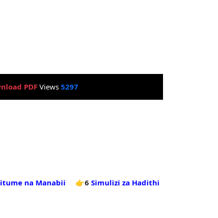
nload PDF
Views
5297
itume na Manabii
👉6
Simulizi za Hadithi