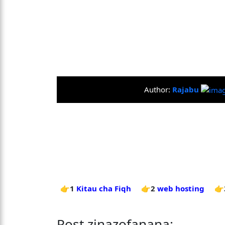
Author:
Rajabu
👉1
Kitau cha Fiqh
👉2
web hosting
👉
Post zinazofanana: