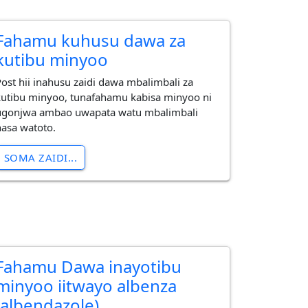
Fahamu kuhusu dawa za
kutibu minyoo
Post hii inahusu zaidi dawa mbalimbali za
kutibu minyoo, tunafahamu kabisa minyoo ni
ugonjwa ambao uwapata watu mbalimbali
hasa watoto.
SOMA ZAIDI...
Fahamu Dawa inayotibu
minyoo iitwayo albenza
(albendazole)