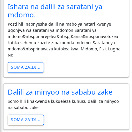
Ishara na dalili za saratani ya
mdomo.
Posti hii inaonyesha dalili na mabo ya hatari kwenye
ugonjwa wa saratani ya mdomon.Saratani ya
mdomo&nbsp;inarejelea&nbsp;Kansa&nbsp;inayotokea
katika sehemu zozote zinazounda mdomo. Saratani ya
mdomo&nbsp;inaweza kutokea kwa: Midomo, Fizi, Lugha,
Nd
SOMA ZAIDI...
Dalili za minyoo na sababu zake
Somo hili linakwenda kukueleza kuhusu dalili za minyoo
na sababu zake
SOMA ZAIDI...