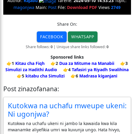
Author:
Rajabu
Tarehe:
2024-05-10 14:53:23
Topic:
magonjwa
Main:
Post
File:
Download PDF
Views
2749
Share On:
FACEBOOK
WHATSAPP
Share follows:
0
| Unique share links followed:
0
Sponsored links
👉1
Kitau cha Fiqh
👉2
Dua za Mitume na Manabii
👉3
Simulizi za Hadithi Audio
👉4
Tafasiri ya Riyadh Swalihina
👉5
kitabu cha Simulizi
👉6
Madrasa kiganjani
Post zinazofanana:
Kutokwa na uchafu mweupe ukeni:
Ni ugonjwa?
Kutokwa na uchafu ukeni ni jambo la kawaida kwa kila
mwanamke aliyefikia umri wa kuvunja ungo. Hata hivyo,