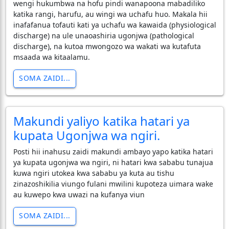
wengi hukumbwa na hofu pindi wanapoona mabadiliko
katika rangi, harufu, au wingi wa uchafu huo. Makala hii
inafafanua tofauti kati ya uchafu wa kawaida (physiological
discharge) na ule unaoashiria ugonjwa (pathological
discharge), na kutoa mwongozo wa wakati wa kutafuta
msaada wa kitaalamu.
SOMA ZAIDI...
Makundi yaliyo katika hatari ya
kupata Ugonjwa wa ngiri.
Posti hii inahusu zaidi makundi ambayo yapo katika hatari
ya kupata ugonjwa wa ngiri, ni hatari kwa sababu tunajua
kuwa ngiri utokea kwa sababu ya kuta au tishu
zinazoshikilia viungo fulani mwilini kupoteza uimara wake
au kuwepo kwa uwazi na kufanya viun
SOMA ZAIDI...