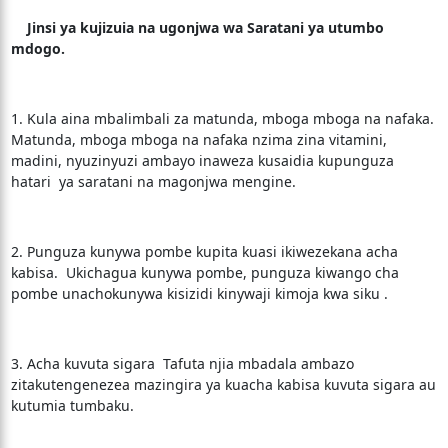
Jinsi ya kujizuia na ugonjwa wa Saratani ya utumbo
mdogo.
1. Kula aina mbalimbali za matunda, mboga mboga na nafaka.
Matunda, mboga mboga na nafaka nzima zina vitamini,
madini, nyuzinyuzi ambayo inaweza kusaidia kupunguza
hatari ya saratani na magonjwa mengine.
2. Punguza kunywa pombe kupita kuasi ikiwezekana acha
kabisa. Ukichagua kunywa pombe, punguza kiwango cha
pombe unachokunywa kisizidi kinywaji kimoja kwa siku .
3. Acha kuvuta sigara Tafuta njia mbadala ambazo
zitakutengenezea mazingira ya kuacha kabisa kuvuta sigara au
kutumia tumbaku.