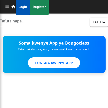
Login
Register
TAFUTA
Soma kwenye App ya Bongoclass
Pata makala zote, kozi, na maswali kwa urahisi zaidi.
FUNGUA KWENYE APP