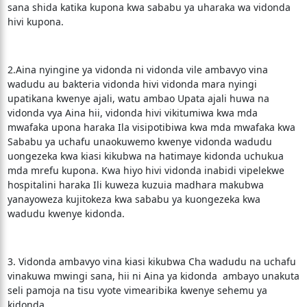
sana shida katika kupona kwa sababu ya uharaka wa vidonda
hivi kupona.
2.Aina nyingine ya vidonda ni vidonda vile ambavyo vina
wadudu au bakteria vidonda hivi vidonda mara nyingi
upatikana kwenye ajali, watu ambao Upata ajali huwa na
vidonda vya Aina hii, vidonda hivi vikitumiwa kwa mda
mwafaka upona haraka Ila visipotibiwa kwa mda mwafaka kwa
Sababu ya uchafu unaokuwemo kwenye vidonda wadudu
uongezeka kwa kiasi kikubwa na hatimaye kidonda uchukua
mda mrefu kupona. Kwa hiyo hivi vidonda inabidi vipelekwe
hospitalini haraka Ili kuweza kuzuia madhara makubwa
yanayoweza kujitokeza kwa sababu ya kuongezeka kwa
wadudu kwenye kidonda.
3. Vidonda ambavyo vina kiasi kikubwa Cha wadudu na uchafu
vinakuwa mwingi sana, hii ni Aina ya kidonda ambayo unakuta
seli pamoja na tisu vyote vimearibika kwenye sehemu ya
kidonda.