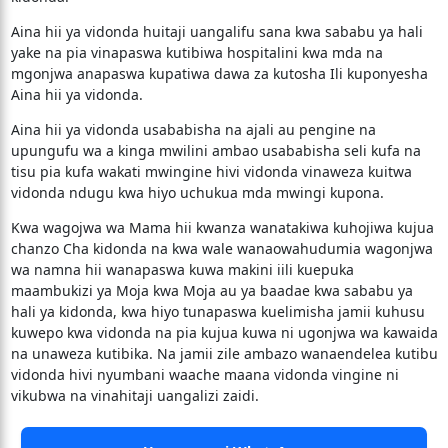
Aina hii ya vidonda huitaji uangalifu sana kwa sababu ya hali
yake na pia vinapaswa kutibiwa hospitalini kwa mda na
mgonjwa anapaswa kupatiwa dawa za kutosha Ili kuponyesha
Aina hii ya vidonda.
Aina hii ya vidonda usababisha na ajali au pengine na
upungufu wa a kinga mwilini ambao usababisha seli kufa na
tisu pia kufa wakati mwingine hivi vidonda vinaweza kuitwa
vidonda ndugu kwa hiyo uchukua mda mwingi kupona.
Kwa wagojwa wa Mama hii kwanza wanatakiwa kuhojiwa kujua
chanzo Cha kidonda na kwa wale wanaowahudumia wagonjwa
wa namna hii wanapaswa kuwa makini iili kuepuka
maambukizi ya Moja kwa Moja au ya baadae kwa sababu ya
hali ya kidonda, kwa hiyo tunapaswa kuelimisha jamii kuhusu
kuwepo kwa vidonda na pia kujua kuwa ni ugonjwa wa kawaida
na unaweza kutibika. Na jamii zile ambazo wanaendelea kutibu
vidonda hivi nyumbani waache maana vidonda vingine ni
vikubwa na vinahitaji uangalizi zaidi.