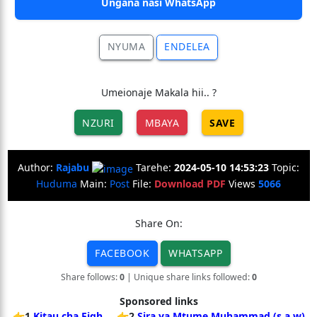
Ungana nasi WhatsApp
NYUMA
ENDELEA
Umeionaje Makala hii.. ?
NZURI
MBAYA
SAVE
Author:
Rajabu
Tarehe:
2024-05-10 14:53:23
Topic:
Huduma
Main:
Post
File:
Download PDF
Views
5066
Share On:
FACEBOOK
WHATSAPP
Share follows:
0
| Unique share links followed:
0
Sponsored links
👉1
Kitau cha Fiqh
👉2
Sira ya Mtume Muhammad (s.a.w)