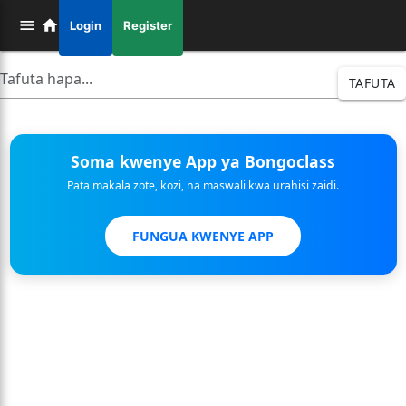
Login
Register
TAFUTA
Soma kwenye App ya Bongoclass
Pata makala zote, kozi, na maswali kwa urahisi zaidi.
FUNGUA KWENYE APP