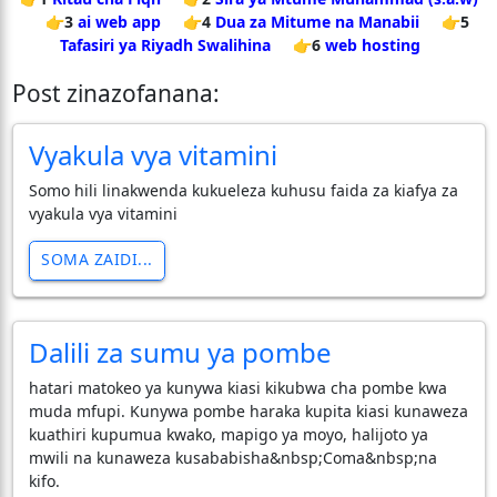
👉3
ai web app
👉4
Dua za Mitume na Manabii
👉5
Tafasiri ya Riyadh Swalihina
👉6
web hosting
Post zinazofanana:
Vyakula vya vitamini
Somo hili linakwenda kukueleza kuhusu faida za kiafya za
vyakula vya vitamini
SOMA ZAIDI...
Dalili za sumu ya pombe
hatari matokeo ya kunywa kiasi kikubwa cha pombe kwa
muda mfupi. Kunywa pombe haraka kupita kiasi kunaweza
kuathiri kupumua kwako, mapigo ya moyo, halijoto ya
mwili na kunaweza kusababisha&nbsp;Coma&nbsp;na
kifo.