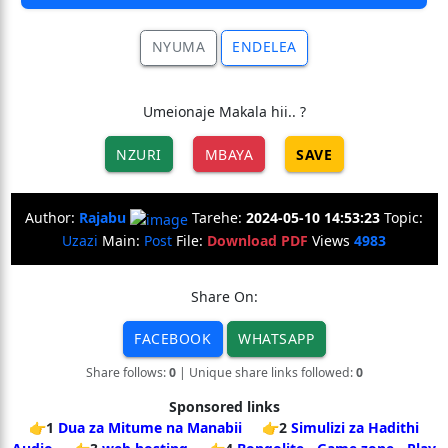
NYUMA
ENDELEA
Umeionaje Makala hii.. ?
NZURI
MBAYA
SAVE
Author:
Rajabu
Tarehe:
2024-05-10 14:53:23
Topic:
Uzazi
Main:
Post
File:
Download PDF
Views
4983
Share On:
FACEBOOK
WHATSAPP
Share follows:
0
| Unique share links followed:
0
Sponsored links
👉1
Dua za Mitume na Manabii
👉2
Simulizi za Hadithi