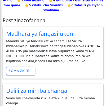
Audio
👉3
web hosting
👉4
Bongolite - Game zone - Play
free game
👉5
kitabu cha Simulizi
👉6
Tafasiri ya Riyadh
Swalihina
Post zinazofanana:
Madhara ya fangasi ukeni
Maambukizi ya fangasi katika sehemu za Siri za
mwanamke husababishwa na fangasi wanaoitwa CANDIDA
ALBICANS pia maambukizi haya hujulikana kama YEAST
INFECTION. Pia hupatikana katika midomo, mpira wa
kupitisha chakula,kibofu Cha mkojo ,uume na uke.
SOMA ZAIDI...
Dalili za mimba changa
Somo hili linakwenda kukueleza kuhusu dalili za mimba
changa