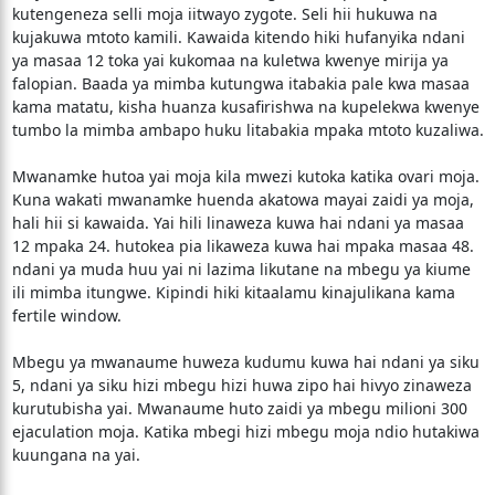
kutengeneza selli moja iitwayo zygote. Seli hii hukuwa na
kujakuwa mtoto kamili. Kawaida kitendo hiki hufanyika ndani
ya masaa 12 toka yai kukomaa na kuletwa kwenye mirija ya
falopian. Baada ya mimba kutungwa itabakia pale kwa masaa
kama matatu, kisha huanza kusafirishwa na kupelekwa kwenye
tumbo la mimba ambapo huku litabakia mpaka mtoto kuzaliwa.
Mwanamke hutoa yai moja kila mwezi kutoka katika ovari moja.
Kuna wakati mwanamke huenda akatowa mayai zaidi ya moja,
hali hii si kawaida. Yai hili linaweza kuwa hai ndani ya masaa
12 mpaka 24. hutokea pia likaweza kuwa hai mpaka masaa 48.
ndani ya muda huu yai ni lazima likutane na mbegu ya kiume
ili mimba itungwe. Kipindi hiki kitaalamu kinajulikana kama
fertile window.
Mbegu ya mwanaume huweza kudumu kuwa hai ndani ya siku
5, ndani ya siku hizi mbegu hizi huwa zipo hai hivyo zinaweza
kurutubisha yai. Mwanaume huto zaidi ya mbegu milioni 300
ejaculation moja. Katika mbegi hizi mbegu moja ndio hutakiwa
kuungana na yai.