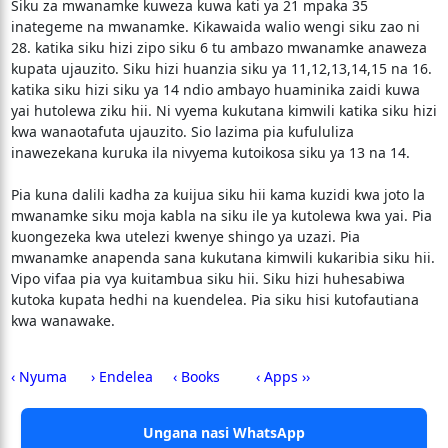
Siku za mwanamke kuweza kuwa kati ya 21 mpaka 35
inategeme na mwanamke. Kikawaida walio wengi siku zao ni
28. katika siku hizi zipo siku 6 tu ambazo mwanamke anaweza
kupata ujauzito. Siku hizi huanzia siku ya 11,12,13,14,15 na 16.
katika siku hizi siku ya 14 ndio ambayo huaminika zaidi kuwa
yai hutolewa ziku hii. Ni vyema kukutana kimwili katika siku hizi
kwa wanaotafuta ujauzito. Sio lazima pia kufululiza
inawezekana kuruka ila nivyema kutoikosa siku ya 13 na 14.
Pia kuna dalili kadha za kuijua siku hii kama kuzidi kwa joto la
mwanamke siku moja kabla na siku ile ya kutolewa kwa yai. Pia
kuongezeka kwa utelezi kwenye shingo ya uzazi. Pia
mwanamke anapenda sana kukutana kimwili kukaribia siku hii.
Vipo vifaa pia vya kuitambua siku hii. Siku hizi huhesabiwa
kutoka kupata hedhi na kuendelea. Pia siku hisi kutofautiana
kwa wanawake.
‹ Nyuma
› Endelea
‹ Books
‹ Apps ››
Ungana nasi WhatsApp