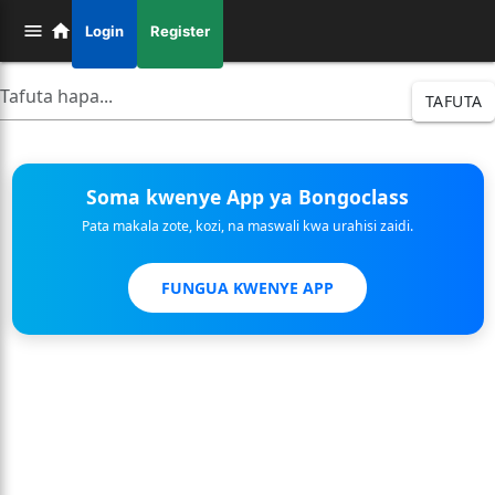
Login
Register
TAFUTA
Soma kwenye App ya Bongoclass
Pata makala zote, kozi, na maswali kwa urahisi zaidi.
FUNGUA KWENYE APP