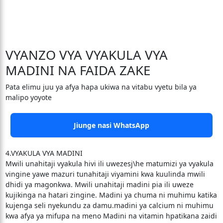
VYANZO VYA VYAKULA VYA
MADINI NA FAIDA ZAKE
Pata elimu juu ya afya hapa ukiwa na vitabu vyetu bila ya
malipo yoyote
Jiunge nasi WhatsApp
4.VYAKULA VYA MADINI
Mwili unahitaji vyakula hivi ili uwezesj\he matumizi ya vyakula
vingine yawe mazuri tunahitaji viyamini kwa kuulinda mwili
dhidi ya magonkwa. Mwili unahitaji madini pia ili uweze
kujikinga na hatari zingine. Madini ya chuma ni muhimu katika
kujenga seli nyekundu za damu.madini ya calcium ni muhimu
kwa afya ya mifupa na meno Madini na vitamin hpatikana zaidi