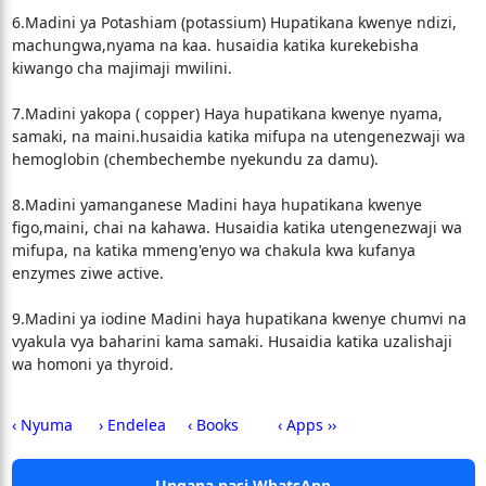
6.Madini ya Potashiam (potassium) Hupatikana kwenye ndizi,
machungwa,nyama na kaa. husaidia katika kurekebisha
kiwango cha majimaji mwilini.
7.Madini yakopa ( copper) Haya hupatikana kwenye nyama,
samaki, na maini.husaidia katika mifupa na utengenezwaji wa
hemoglobin (chembechembe nyekundu za damu).
8.Madini yamanganese Madini haya hupatikana kwenye
figo,maini, chai na kahawa. Husaidia katika utengenezwaji wa
mifupa, na katika mmeng'enyo wa chakula kwa kufanya
enzymes ziwe active.
9.Madini ya iodine Madini haya hupatikana kwenye chumvi na
vyakula vya baharini kama samaki. Husaidia katika uzalishaji
wa homoni ya thyroid.
‹ Nyuma
› Endelea
‹ Books
‹ Apps ››
Ungana nasi WhatsApp