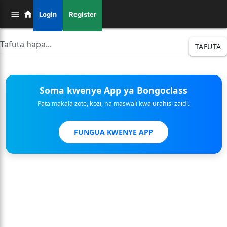
Login
Register
TAFUTA
Soma kwenye App ya Bongoclass
Pata makala zote, kozi, na maswali kwa urahisi zaidi.
FUNGUA KWENYE APP