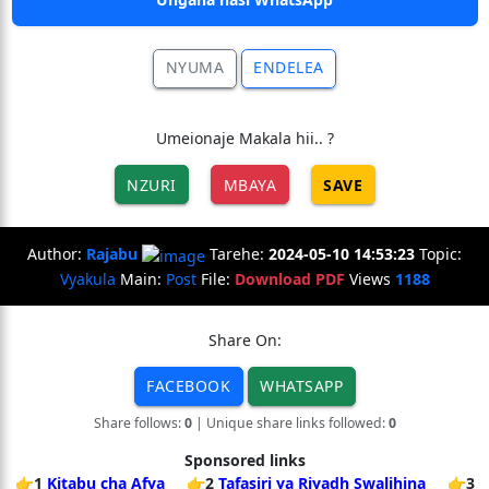
NYUMA
ENDELEA
Umeionaje Makala hii.. ?
NZURI
MBAYA
SAVE
Author:
Rajabu
Tarehe:
2024-05-10 14:53:23
Topic:
Vyakula
Main:
Post
File:
Download PDF
Views
1188
Share On:
FACEBOOK
WHATSAPP
Share follows:
0
| Unique share links followed:
0
Sponsored links
👉1
Kitabu cha Afya
👉2
Tafasiri ya Riyadh Swalihina
👉3