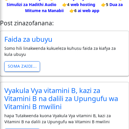
Simulizi za Hadithi Audio
👉4
web hosting
👉5
Dua za
Mitume na Manabii
👉6
ai web app
Post zinazofanana:
Faida za ubuyu
Somo hili linakwenda kukueleza kuhusu faida za kiafya za
kula ubuyu
SOMA ZAIDI...
Vyakula Vya vitamini B, kazi za
Vitamini B na dalili za Upungufu wa
Vitamini B mwilini
hapa Tutakwenda kuona Vyakula Vya vitamini B, kazi za
Vitamini B na dalili za Upungufu wa Vitamini B mwilini