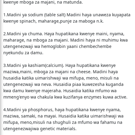
kwenye mboga za majani, na matunda.
1.Madini ya sodium (table salt) Madini haya unaweza kuyapata
kwenye spinach, maharage,punje za maboga n.k.
2.Madini ya chuma. Haya hupatikana kwenye maini, nyama,
maharage, na mboga za majani. Madini haya ni muhimu kwa
utengenezwaji wa hemoglobin yaani chembechembe
nyekundu za damu.
3.Madini ya kashiam(calcium). Haya hupatikana kwenye
maziwa,maini, mboga za majani na cheese. Madini haya
husaidia katika uimarishwaji wa mifupa, meno, misuli na
utengenezwaji wa neva. Husaidia piaa kuwezesha kuganda
kwa damu kwenye majeraha. Husaidia katika mfumo wa
mmeng'enyo wa chakula kwa kuzifanya enzymes kuwa active.
4.Madini ya phosphorus, haya hupatikana kwenye nyama,
maziwa, samaki, na mayai. Husaidia katika uimarishwaji wa
mifupa, meno,misuli na shughuli za mfumo wa fahamu na
utengenezwajiwa genetic materials.