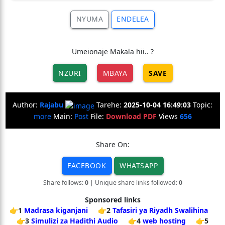
NYUMA
ENDELEA
Umeionaje Makala hii.. ?
NZURI
MBAYA
SAVE
Author:
Rajabu
Tarehe:
2025-10-04 16:49:03
Topic:
more
Main:
Post
File:
Download PDF
Views
656
Share On:
FACEBOOK
WHATSAPP
Share follows:
0
| Unique share links followed:
0
Sponsored links
👉1
Madrasa kiganjani
👉2
Tafasiri ya Riyadh Swalihina
👉3
Simulizi za Hadithi Audio
👉4
web hosting
👉5