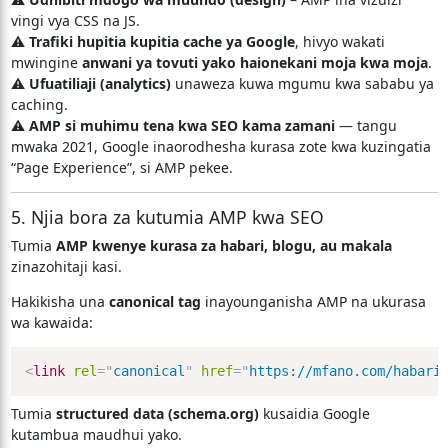
vingi vya CSS na JS.
⚠️
Trafiki hupitia kupitia cache ya Google
, hivyo wakati
mwingine
anwani ya tovuti yako haionekani moja kwa moja
.
⚠️
Ufuatiliaji (analytics)
unaweza kuwa mgumu kwa sababu ya
caching.
⚠️
AMP si muhimu tena kwa SEO kama zamani
— tangu
mwaka 2021, Google inaorodhesha kurasa zote kwa kuzingatia
“Page Experience”, si AMP pekee.
5. Njia bora za kutumia AMP kwa SEO
Tumia
AMP kwenye kurasa za habari, blogu, au makala
zinazohitaji kasi.
Hakikisha una
canonical tag
inayounganisha AMP na ukurasa
wa kawaida:
<
link
rel
=
"
canonical
"
href
=
"
https://mfano.com/habari
Tumia
structured data (schema.org)
kusaidia Google
kutambua maudhui yako.