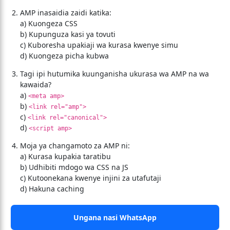
AMP inasaidia zaidi katika:
a) Kuongeza CSS
b) Kupunguza kasi ya tovuti
c) Kuboresha upakiaji wa kurasa kwenye simu
d) Kuongeza picha kubwa
Tagi ipi hutumika kuunganisha ukurasa wa AMP na wa
kawaida?
a)
<meta amp>
b)
<link rel="amp">
c)
<link rel="canonical">
d)
<script amp>
Moja ya changamoto za AMP ni:
a) Kurasa kupakia taratibu
b) Udhibiti mdogo wa CSS na JS
c) Kutoonekana kwenye injini za utafutaji
d) Hakuna caching
Ungana nasi WhatsApp