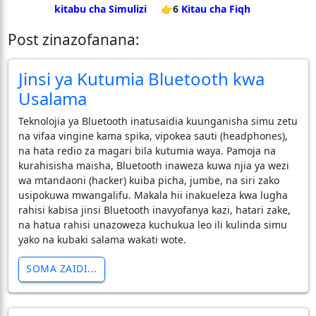
kitabu cha Simulizi
👉6
Kitau cha Fiqh
Post zinazofanana:
Jinsi ya Kutumia Bluetooth kwa
Usalama
Teknolojia ya Bluetooth inatusaidia kuunganisha simu zetu
na vifaa vingine kama spika, vipokea sauti (headphones),
na hata redio za magari bila kutumia waya. Pamoja na
kurahisisha maisha, Bluetooth inaweza kuwa njia ya wezi
wa mtandaoni (hacker) kuiba picha, jumbe, na siri zako
usipokuwa mwangalifu. Makala hii inakueleza kwa lugha
rahisi kabisa jinsi Bluetooth inavyofanya kazi, hatari zake,
na hatua rahisi unazoweza kuchukua leo ili kulinda simu
yako na kubaki salama wakati wote.
SOMA ZAIDI...