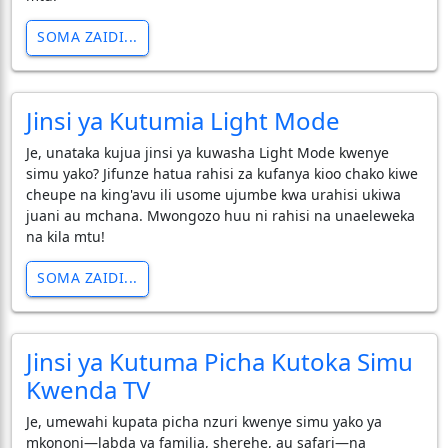
SOMA ZAIDI...
Jinsi ya Kutumia Light Mode
Je, unataka kujua jinsi ya kuwasha Light Mode kwenye
simu yako? Jifunze hatua rahisi za kufanya kioo chako kiwe
cheupe na king'avu ili usome ujumbe kwa urahisi ukiwa
juani au mchana. Mwongozo huu ni rahisi na unaeleweka
na kila mtu!
SOMA ZAIDI...
Jinsi ya Kutuma Picha Kutoka Simu
Kwenda TV
​Je, umewahi kupata picha nzuri kwenye simu yako ya
mkononi—labda ya familia, sherehe, au safari—na