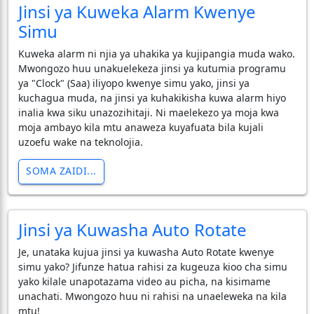
Jinsi ya Kuweka Alarm Kwenye
Simu
Kuweka alarm ni njia ya uhakika ya kujipangia muda wako.
Mwongozo huu unakuelekeza jinsi ya kutumia programu
ya "Clock" (Saa) iliyopo kwenye simu yako, jinsi ya
kuchagua muda, na jinsi ya kuhakikisha kuwa alarm hiyo
inalia kwa siku unazozihitaji. Ni maelekezo ya moja kwa
moja ambayo kila mtu anaweza kuyafuata bila kujali
uzoefu wake na teknolojia.
SOMA ZAIDI...
Jinsi ya Kuwasha Auto Rotate
Je, unataka kujua jinsi ya kuwasha Auto Rotate kwenye
simu yako? Jifunze hatua rahisi za kugeuza kioo cha simu
yako kilale unapotazama video au picha, na kisimame
unachati. Mwongozo huu ni rahisi na unaeleweka na kila
mtu!