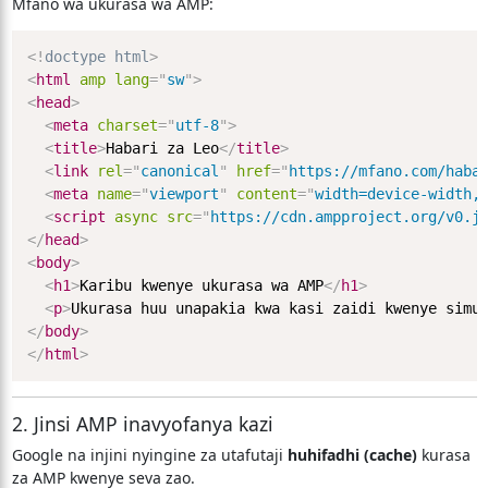
Mfano wa ukurasa wa AMP:
<!
doctype
html
>
<
html
amp
lang
=
"
sw
"
>
<
head
>
<
meta
charset
=
"
utf-8
"
>
<
title
>
Habari za Leo
</
title
>
<
link
rel
=
"
canonical
"
href
=
"
https://mfano.com/haba
<
meta
name
=
"
viewport
"
content
=
"
width=device-width,
<
script
async
src
=
"
https://cdn.ampproject.org/v0.j
</
head
>
<
body
>
<
h1
>
Karibu kwenye ukurasa wa AMP
</
h1
>
<
p
>
Ukurasa huu unapakia kwa kasi zaidi kwenye simu
</
body
>
</
html
>
2. Jinsi AMP inavyofanya kazi
Google na injini nyingine za utafutaji
huhifadhi (cache)
kurasa
za AMP kwenye seva zao.