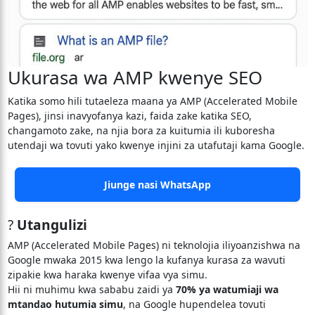
Ukurasa wa AMP kwenye SEO
Katika somo hili tutaeleza maana ya AMP (Accelerated Mobile
Pages), jinsi inavyofanya kazi, faida zake katika SEO,
changamoto zake, na njia bora za kuitumia ili kuboresha
utendaji wa tovuti yako kwenye injini za utafutaji kama Google.
Jiunge nasi WhatsApp
?
Utangulizi
AMP (Accelerated Mobile Pages) ni teknolojia iliyoanzishwa na
Google mwaka 2015 kwa lengo la kufanya kurasa za wavuti
zipakie kwa haraka kwenye vifaa vya simu.
Hii ni muhimu kwa sababu zaidi ya
70% ya watumiaji wa
mtandao hutumia simu
, na Google hupendelea tovuti