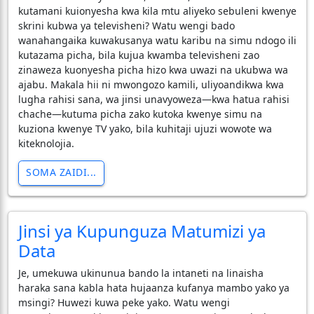
kutamani kuionyesha kwa kila mtu aliyeko sebuleni kwenye
skrini kubwa ya televisheni? Watu wengi bado
wanahangaika kuwakusanya watu karibu na simu ndogo ili
kutazama picha, bila kujua kwamba televisheni zao
zinaweza kuonyesha picha hizo kwa uwazi na ukubwa wa
ajabu. Makala hii ni mwongozo kamili, uliyoandikwa kwa
lugha rahisi sana, wa jinsi unavyoweza—kwa hatua rahisi
chache—kutuma picha zako kutoka kwenye simu na
kuziona kwenye TV yako, bila kuhitaji ujuzi wowote wa
kiteknolojia.
SOMA ZAIDI...
Jinsi ya Kupunguza Matumizi ya
Data
Je, umekuwa ukinunua bando la intaneti na linaisha
haraka sana kabla hata hujaanza kufanya mambo yako ya
msingi? Huwezi kuwa peke yako. Watu wengi