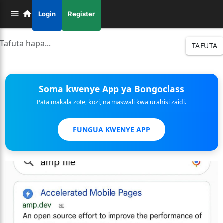
Login
Register
TAFUTA
Soma kwenye App ya Bongoclass
Pata makala zote, kozi, na maswali kwa urahisi zaidi.
FUNGUA KWENYE APP