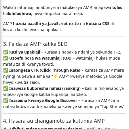
Wakati mtumiaji anabonyeza matokeo ya AMP, anapewa
toleo
lililohifadhiwa
, hivyo hupakia mara moja.
AMP
huzuia baadhi ya JavaScript nzito
na
kubana CSS
ili
kuzuia kuchelewesha upakiaji.
3. Faida za AMP katika SEO
✅
Kasi ya upakiaji
– kurasa zinapakia ndani ya sekunde 1–2.
✅
Uzoefu bora wa watumiaji (UX)
– watumiaji hukaa muda
mrefu zaidi kwenye tovuti.
✅
Inaongeza CTR (Click Through Rate)
– kurasa za AMP mara
nyingi hupewa alama ya “⚡ AMP” kwenye matokeo ya Google,
hivyo kuvutia zaidi.
✅
Inaweza kuboresha nafasi (ranking)
– kasi ni mojawapo ya
vigezo vya Google katika kupanga matokeo.
✅
Inasaidia kwenye Google Discover
– kurasa za AMP zina
nafasi kubwa zaidi kuonekana kwenye sehemu ya “Top Stories”.
4. Hasara au changamoto za kutumia AMP
⚠️
Udhibiti mdogo wa muundo (design)
– AMP ina vizuizi