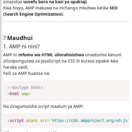
zinazotoa
uzoefu bora na kasi ya upakiaji
.
Kwa hivyo, AMP inakuwa na mchango mkubwa katika
SEO
(Search Engine Optimization)
.
?
Maudhui
1. AMP ni nini?
AMP ni
mfumo wa HTML uliorahisishwa
unaotumia kanuni
zilizopunguzwa za JavaScript na CSS ili kurasa zipakie kwa
haraka zaidi.
Faili za AMP huanza na:
<!
doctype
html
>
<
html
amp
>
Na zinajumuisha script maalum ya AMP:
<
script
async
src
=
"
https://cdn.ampproject.org/v0.js
"