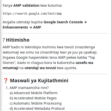
Fanya
AMP validation
kwa kutumia:
Angalia utendaji kupitia
Google Search Console →
Enhancements → AMP
.
?
Hitimisho
AMP bado ni teknolojia muhimu kwa tovuti zinazolenga
watumiaji wa simu na zinazohitaji kasi ya juu ya upakiaji.
Ingawa Google haipendelei tena AMP pekee katika “Top
Stories”, bado ni chaguo bora la kuboresha
uzoefu wa
mtumiaji
na
utendaji wa tovuti
kwa ujumla.
❓
Maswali ya Kujitathmini
AMP inamaanisha nini?
a) Advanced Mobile Platform
b) Accelerated Mobile Pages
c) Automatic Mobile Processing
d) Accelerated Metadata Protocol