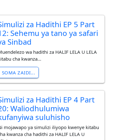
Simulizi za Hadithi EP 5 Part
12: Sehemu ya tano ya safari
ya Sinbad
Muendelezo wa hadithi za HALIF LELA U LELA
kitabu cha kwanza...
SOMA ZAIDI...
Simulizi za Hadithi EP 4 Part
20: Waliodhulumiwa
kufanyiwa suluhisho
Ni mojawapo ya simulizi iliyopo kwenye kitabu
cha kwanza cha hadithi za HALIF LELA U