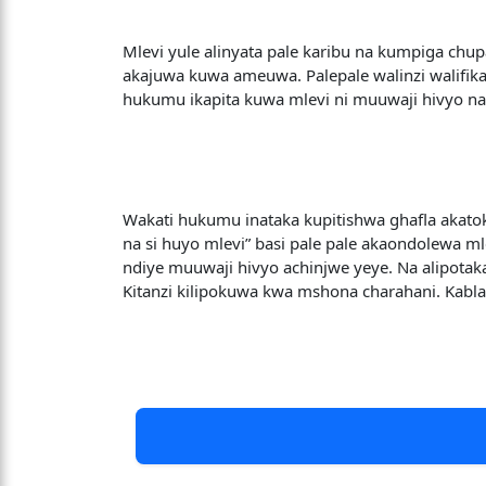
Mlevi yule alinyata pale karibu na kumpiga chu
akajuwa kuwa ameuwa. Palepale walinzi walifika
hukumu ikapita kuwa mlevi ni muuwaji hivyo na
Wakati hukumu inataka kupitishwa ghafla akat
na si huyo mlevi” basi pale pale akaondolewa m
ndiye muuwaji hivyo achinjwe yeye. Na alipotak
Kitanzi kilipokuwa kwa mshona charahani. Kabl