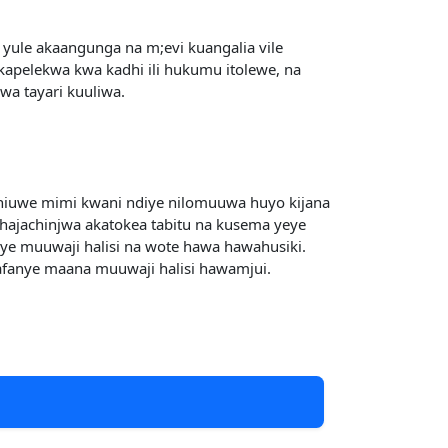
 yule akaangunga na m;evi kuangalia vile
kapelekwa kwa kadhi ili hukumu itolewe, na
wa tayari kuuliwa.
niuwe mimi kwani ndiye nilomuuwa huyo kijana
 hajachinjwa akatokea tabitu na kusema yeye
iye muuwaji halisi na wote hawa hawahusiki.
wafanye maana muuwaji halisi hawamjui.