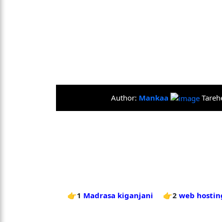
Author:
Mankaa
Tareh
👉1
Madrasa kiganjani
👉2
web hostin