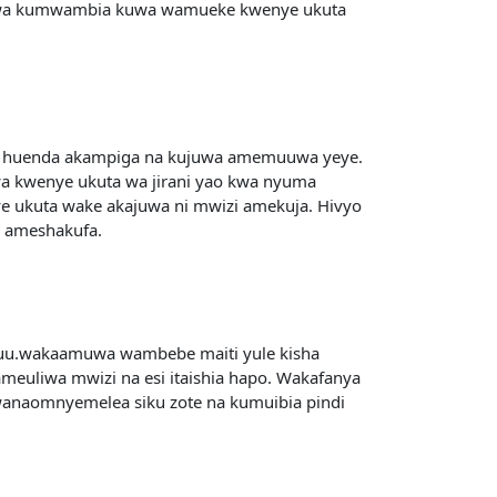
e kwa kumwambia kuwa wamueke kwenye ukuta
ria huenda akampiga na kujuwa amemuuwa yeye.
a kwenye ukuta wa jirani yao kwa nyuma
ye ukuta wake akajuwa ni mwizi amekuja. Hivyo
i ameshakufa.
huu.wakaamuwa wambebe maiti yule kisha
euliwa mwizi na esi itaishia hapo. Wakafanya
 wanaomnyemelea siku zote na kumuibia pindi