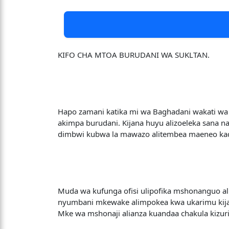
KIFO CHA MTOA BURUDANI WA SUKLTAN.
Hapo zamani katika mi wa Baghadani wakati wa 
akimpa burudani. Kijana huyu alizoeleka sana
dimbwi kubwa la mawazo alitembea maeneo kadha
Muda wa kufunga ofisi ulipofika mshonanguo al
nyumbani mkewake alimpokea kwa ukarimu kijan
Mke wa mshonaji alianza kuandaa chakula kizuri 