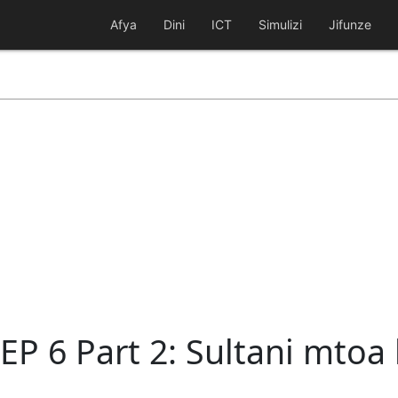
Afya
Dini
ICT
Simulizi
Jifunze
 EP 6 Part 2: Sultani mtoa