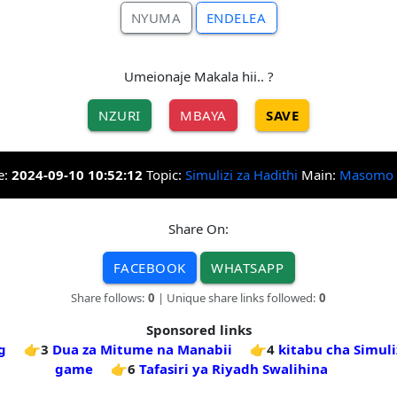
NYUMA
ENDELEA
Umeionaje Makala hii.. ?
NZURI
MBAYA
SAVE
e:
2024-09-10 10:52:12
Topic:
Simulizi za Hadithi
Main:
Masomo
Share On:
FACEBOOK
WHATSAPP
Share follows:
0
| Unique share links followed:
0
Sponsored links
g
👉3
Dua za Mitume na Manabii
👉4
kitabu cha Simuli
game
👉6
Tafasiri ya Riyadh Swalihina