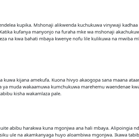
endelea kupika. Mshonaji alikwenda kuchukuwa vinywaji kadhaa
la. Katika kufanya manyonjo na furaha mke wa mshonaji akachuk
meza na kwa bahati mbaya kwenye nofu lile kulikuwa na mwiba 
uwa kuwa kijana amekufa. Kuona hivyo akaogopa sana maana at
da ya muda wakaamuwa kumchukuwa marehemu waendenae kwa tab
abibu kisha wakamlaza pale.
ite abibu harakwa kuna mgonjwa ana hali mbaya. Alipoingia nd
 usiku ule na akamkanyaga huyo aloambiwa mgonjwa. Ikawa tabi