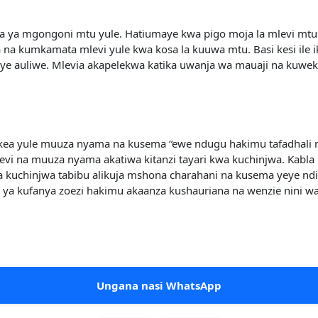
pa ya mgongoni mtu yule. Hatiumaye kwa pigo moja la mlevi mtu
 na kumkamata mlevi yule kwa kosa la kuuwa mtu. Basi kesi ile i
ye auliwe. Mlevia akapelekwa katika uwanja wa mauaji na kuwek
okea yule muuza nyama na kusema “ewe ndugu hakimu tafadhali 
levi na muuza nyama akatiwa kitanzi tayari kwa kuchinjwa. Kabla
a kuchinjwa tabibu alikuja mshona charahani na kusema yeye nd
a ya kufanya zoezi hakimu akaanza kushauriana na wenzie nini 
Ungana nasi WhatsApp