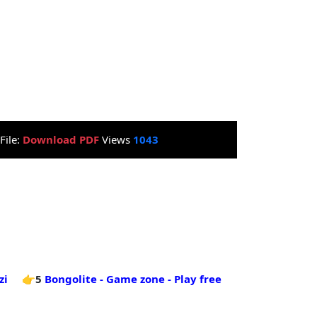
File:
Download PDF
Views
1043
zi
👉5
Bongolite - Game zone - Play free