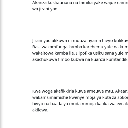
Akanza kushauriana na familia yake wajue na
wa jirani yao.
Jirani yao alikuwa ni muuza nyama hivyo kuli
Basi wakamfunga kamba karehemu yule na kump
wakaitowa kamba ile. Ilipofika usiku sana yul
akachukuwa fimbo kubwa na kuanza kumtandika
Kwa woga akafikkiria kuwa ameuwa mtu. Akaanz
wakamsimamishe kwenye moja ya kuta za sokoni
hivyo na baada ya muda mmoja katika walevi ak
akilewa.