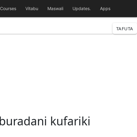
Courses
Vitabu
Maswali
Updates.
Apps
TAFUTA
 buradani kufariki