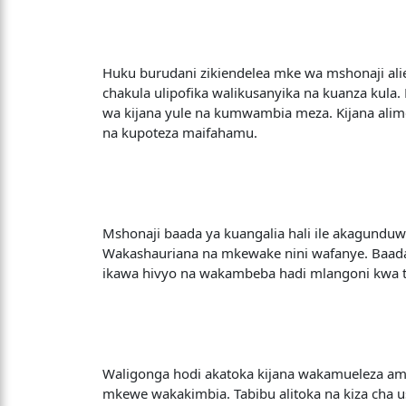
Huku burudani zikiendelea mke wa mshonaji ali
chakula ulipofika walikusanyika na kuanza ku
wa kijana yule na kumwambia meza. Kijana ali
na kupoteza maifahamu.
Mshonaji baada ya kuangalia hali ile akagund
Wakashauriana na mkewake nini wafanye. Baa
ikawa hivyo na wakambeba hadi mlangoni kwa t
Waligonga hodi akatoka kijana wakamueleza amu
mkewe wakakimbia. Tabibu alitoka na kiza cha