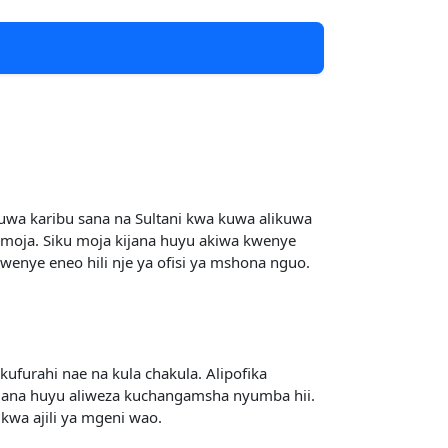
uwa karibu sana na Sultani kwa kuwa alikuwa
moja. Siku moja kijana huyu akiwa kwenye
enye eneo hili nje ya ofisi ya mshona nguo.
furahi nae na kula chakula. Alipofika
jana huyu aliweza kuchangamsha nyumba hii.
 kwa ajili ya mgeni wao.