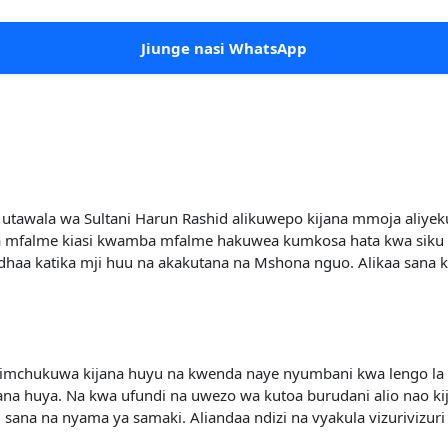
Jiunge nasi WhatsApp
utawala wa Sultani Harun Rashid alikuwepo kijana mmoja aliyek
 na mfalme kiasi kwamba mfalme hakuwea kumkosa hata kwa siku 
a katika mji huu na akakutana na Mshona nguo. Alikaa sana kw
imchukuwa kijana huyu na kwenda naye nyumbani kwa lengo la ku
a huya. Na kwa ufundi na uwezo wa kutoa burudani alio nao ki
sana na nyama ya samaki. Aliandaa ndizi na vyakula vizurivizuri