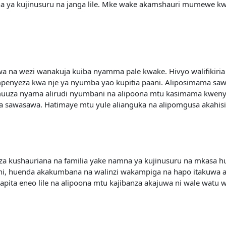
mna ya kujinusuru na janga lile. Mke wake akamshauri mumew
kuwa na wezi wanakuja kuiba nyamma pale kwake. Hivyo walifiki
enyeza kwa nje ya nyumba yao kupitia paani. Aliposimama saw
e muuza nyama alirudi nyumbani na alipoona mtu kasimama kwen
 sawasawa. Hatimaye mtu yule alianguka na alipomgusa akahis
a kushauriana na familia yake namna ya kujinusuru na mkasa 
, huenda akakumbana na walinzi wakampiga na hapo itakuwa am
apita eneo lile na alipoona mtu kajibanza akajuwa ni wale watu