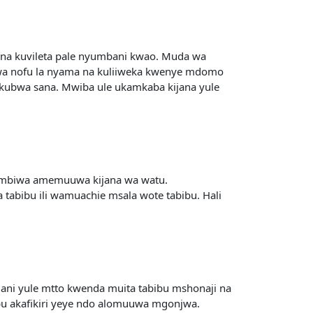
 na kuvileta pale nyumbani kwao. Muda wa
uwa nofu la nyama na kuliiweka kwenye mdomo
mkubwa sana. Mwiba ule ukamkaba kijana yule
aambiwa amemuuwa kijana wa watu.
ibu ili wamuachie msala wote tabibu. Hali
ani yule mtto kwenda muita tabibu mshonaji na
bu akafikiri yeye ndo alomuuwa mgonjwa.