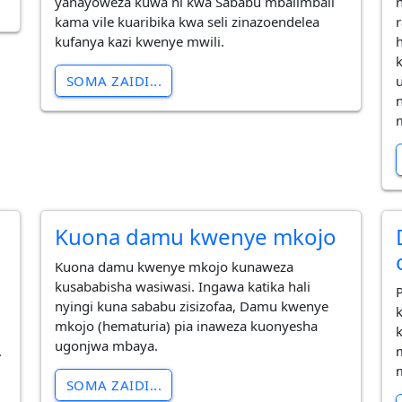
yanayoweza kuwa ni kwa Sababu mbalimbali
kama vile kuaribika kwa seli zinazoendelea
kufanya kazi kwenye mwili.
h
SOMA ZAIDI...
Kuona damu kwenye mkojo
Kuona damu kwenye mkojo kunaweza
kusababisha wasiwasi. Ingawa katika hali
P
nyingi kuna sababu zisizofaa, Damu kwenye
mkojo (hematuria) pia inaweza kuonyesha
ugonjwa mbaya.
.
SOMA ZAIDI...