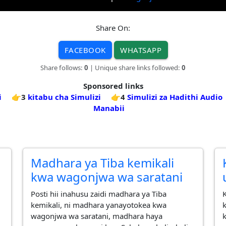
Share On:
FACEBOOK
WHATSAPP
Share follows:
0
| Unique share links followed:
0
Sponsored links
i
👉3
kitabu cha Simulizi
👉4
Simulizi za Hadithi Audio
Manabii
Madhara ya Tiba kemikali
kwa wagonjwa wa saratani
Posti hii inahusu zaidi madhara ya Tiba
kemikali, ni madhara yanayotokea kwa
wagonjwa wa saratani, madhara haya