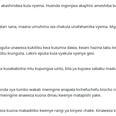
a akashindwa kula vyema. Huenda mgonjwa akajihisi ameshiba ba
ya hatari sana, maana umuhimu wa chakula unafahamika vyema. 
gulia unaweza kukitibu kwa kutumia dawa, kwani hazina tabu 
ibu kiungulia. Lakini epuka kula vyakula vyenye gesi.
 kusababisha mtu kupungua uzito, bila ya kujuwa sababu maal
da vya tumbo wakati mwingine anapata kichefuchefu kisicho na
i mwingine anaweza kuona dmau kwenye matapishi yake.
a kuona mabadiliko kwenye rangi ya kinyesi chake. Kinaweza k