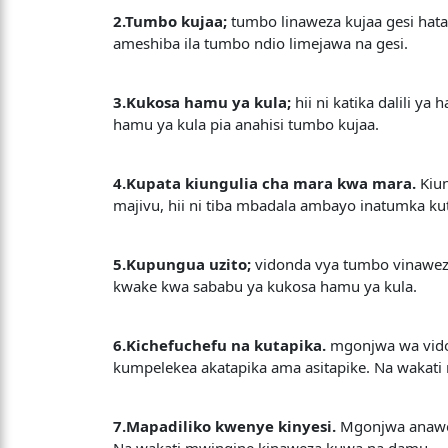
2.Tumbo kujaa;
tumbo linaweza kujaa gesi hat
ameshiba ila tumbo ndio limejawa na gesi.
3.Kukosa hamu ya kula;
hii ni katika dalili 
hamu ya kula pia anahisi tumbo kujaa.
4.Kupata kiungulia cha mara kwa mara.
Kiun
majivu, hii ni tiba mbadala ambayo inatumka kut
5.Kupungua uzito;
vidonda vya tumbo vinaweza
kwake kwa sababu ya kukosa hamu ya kula.
6.Kichefuchefu na kutapika.
mgonjwa wa vidon
kumpelekea akatapika ama asitapike. Na wakat
7.Mapadiliko kwenye kinyesi.
Mgonjwa anawez
Na wakati mwingine kinaweza kuwa na damu.