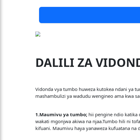
DALILI ZA VIDO
Vidonda vya tumbo huweza kutokea ndani ya tum
mashambulizi ya wadudu wengineo ama kwa sabab
1.Maumivu ya tumbo;
hii pengine ndio katik
wakati mgonjwa akiwa na njaa.Tumbo hili ni tof
kifuani. Maumivu haya yanaweza kufuatana na dal