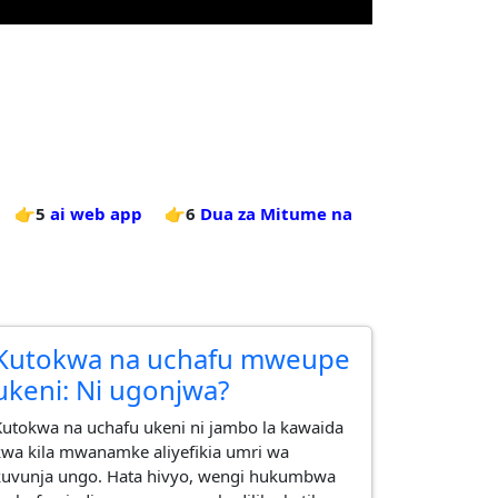
👉5
ai web app
👉6
Dua za Mitume na
Kutokwa na uchafu mweupe
ukeni: Ni ugonjwa?
Kutokwa na uchafu ukeni ni jambo la kawaida
kwa kila mwanamke aliyefikia umri wa
kuvunja ungo. Hata hivyo, wengi hukumbwa