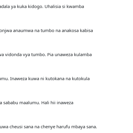
dala ya kuka kidogo. Uhalisia si kwamba
Mgonjwa anaumwa na tumbo na anakosa kabisa
kwa vidonda vya tumbo. Pia unaweza kulamba
umu. Inaweza kuwa ni kutokana na kutokula
 sababu maalumu. Hali hii inaweza
uwa cheusi sana na chenye harufu mbaya sana.