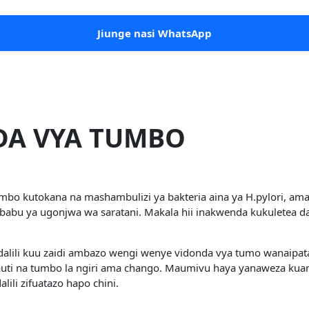
Jiunge nasi WhatsApp
NDA VYA TUMBO
bo kutokana na mashambulizi ya bakteria aina ya H.pylori, ama
u ya ugonjwa wa saratani. Makala hii inakwenda kukuletea dal
a dalili kuu zaidi ambazo wengi wenye vidonda vya tumo wanaip
auti na tumbo la ngiri ama chango. Maumivu haya yanaweza kuan
ili zifuatazo hapo chini.