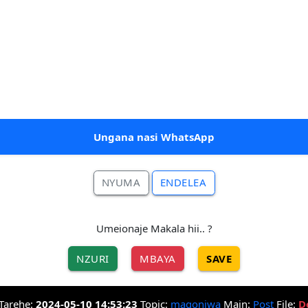
Ungana nasi WhatsApp
NYUMA
ENDELEA
Umeionaje Makala hii.. ?
NZURI
MBAYA
SAVE
Tarehe:
2024-05-10 14:53:23
Topic:
magonjwa
Main:
Post
File:
D