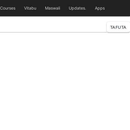
Courses
Vitabu
Maswali
Updates.
Apps
TAFUTA