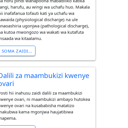
na hofu pindi wanapoona mabadiliko katika
rangi, harufu, au wingi wa uchafu huo. Makala
ii inafafanua tofauti kati ya uchafu wa
kawaida (physiological discharge) na ule
unaoashiria ugonjwa (pathological discharge),
na kutoa mwongozo wa wakati wa kutafuta
msaada wa kitaalamu.
SOMA ZAIDI...
Dalili za maambukizi kwenye
ovari
osti hii inahusu zaidi dalili za maambukizi
kwenye ovari, ni maambukizi ambayo hutokea
kwenye ovari na kusababisha matatizo
makubwa kama mgonjwa haujatibiwa
mapema.