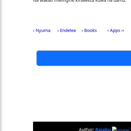
‹ Nyuma
› Endelea
‹ Books
‹ Apps ››
Author:
Rajabu