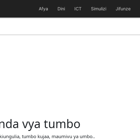
Afya
Dini
ICT
Simulizi
Jifunze
donda vya tumbo
 kiungulia, tumbo kujaa, maumivu ya umbo..