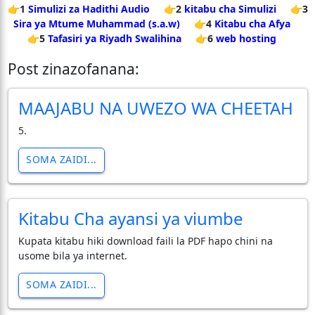
👉1
Simulizi za Hadithi Audio
👉2
kitabu cha Simulizi
👉3
Sira ya Mtume Muhammad (s.a.w)
👉4
Kitabu cha Afya
👉5
Tafasiri ya Riyadh Swalihina
👉6
web hosting
Post zinazofanana:
MAAJABU NA UWEZO WA CHEETAH
5.
SOMA ZAIDI...
Kitabu Cha ayansi ya viumbe
Kupata kitabu hiki download faili la PDF hapo chini na
usome bila ya internet.
SOMA ZAIDI...