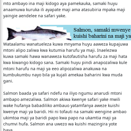
mto ambayo ina maji kidogo aya pamekauka, samaki huyu
anaamuwa kuruka ili ayapate maji ama atasubiria mpaka maji
yaingie aendelee na safari yake.
Wataalamu wanatueleza kuwa mnyama huyu aaweza kupajuwa
mtoni alipo zaliwa kwa kutumia harufu ya maji. Inaelezwa
kuwa samaki hawa wanaweza kutofautisha harufu za maji hata
kwa kiwango kidogo sana. Samaki huyu pindi anapozaliwa kule
mtoni harufu na maji ya eeo alipozaliwa anakuwa na
kumbukumbu nayo bila ya kujali amekaa baharini kwa muda
gani.
Salmon baada ya safari ndefu na iliyo ngumu anarudi mtoni
ambapo amezaliwa. Salmon akiwa kwenye safari yake mwili
wake hufanya babadiliko ambauo yatamfanya aweze kuishi
kwenye maji ya baridi. Hii ni tofauti na samaki wengine ambao
ukimtoa maji ya baridi papo kwa papo na ukamtia maji ya
chumvi hufa. Salmon ana uwezo wa kuishi mazingira yote
haya.