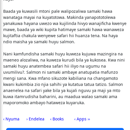
Baada ya kuwasili mtoni pale walipozaliwa samaki hawa
wanataga mayai na kuyatotowa. Makinda yanapototolewa
yanakuwa hayana uwezo wa kujilinda hivyo wanajificha kwenye
mawe, baada ya wiki kupita hatimaye samaki hawa wanaweza
kujitaftia chakula wenyewe safari hii huanza tena. Na haya
ndio maisha ya samaki huyu salmon.
Nani kamfundisha samaki huyu kuweza kujuwa mazingira na
maeneo alozaliwa, na kuweza kurudi bila ya kukosea. Kwa nini
samaki huyu anatembea safari hii iliyo na ugumu na
uvumilivu?. Salmon ni samaki ambaye anatupatia mafunzo
mengi sana. Kwa mfano sikuzote kabiliana na changamoto
kwani kukimbia zio njia sahihi ya kutatua tatua tatizo. Salmon
anaenelea na safari yake bila ya kujali nguvu ya maji ya mto
kuwa itamrudisha baharini, au maadua walao samaki ama
maporomoko ambayo hataweza kuyaruka.
‹ Nyuma
› Endelea
‹ Books
‹ Apps ››