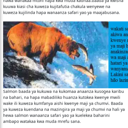
hawa wanakaa mtoni hapa kwa muda kadhaa.baada ya kwisha
kuuwa kiasi cha kuweza kujitafutia chakula wenyewe na
kuweza kujilinda hapa wanaanza safari yao ya maajabusana.
Salmon baada ya kukuwa na kukomaa anaanza kusogea karibu
na bahari, na hapa mabadiliko huanza kutokea kwenye mwili
wake ili kuweza kumfanya aishi kwenye maji ya chumvi. Baada
ya kuweza kuendana na mazingira ya maji ya chumvi na hali ya
hewa salmon wanaanza safari yao ya kuelekea baharini
ambapo watakaa kwa muda mrefu sana.