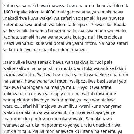
Safari ya samaki hawa inaweza kuwa na urefu kuanzia kilomita
1600 mpaka kilomita 4000 inategemea aina ya samaki hawa.
Inakadiriwa kuwa wakati wa safari yao samaki hawa huweza
kutembea kwa umbali wa kilomita 6 mpaka 7 kwa siku. Baada
ya kizazi hiki kuhamia baharini na kukaa kwa muda wa miaka
kadhaa, samaki hawa wanapotaka kutaga na ili kuendeleza
kizazi wanarudi kule walipozaliwa yaani mtoni. Na hapa safari
ya kurudi iliyo na maajabu ndipo huanzia.
Itambulike kuwa samaki hawa wanatakiwa kurudi pale
walipozaliwa na haijalishi ni muda gani toka waondoke lakini
lazima watafika. Pia kwa kuwa maji ya mto yanaelekea baharini
na samaki hawa wanarudi mtoni walipozaliwa basi safari yao
itakuwa inapingana na maji ya mtu. Hivyo itawalazimu
kukinzana na nguvu ya maji ya mtu na wakati mwingine
wanapokutana kwenye maporimoko ya maji wanatakiwa
waruke. Safari hii imejawa uvumilivu kwani kuna wanyama
walao samaki huwa wanawasubiria maeneo haya yenye
maporomoko pindi wanaporuka wawale. Samaki hawa
wanaweza kuruka maporomoko yenye urefu unaokadiriwa
kufikia mita 3. Pia Salmon anaweza kukutana na sehemu ya