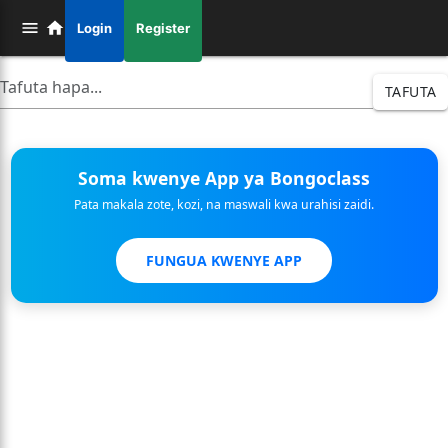
Login
Register
TAFUTA
Soma kwenye App ya Bongoclass
Pata makala zote, kozi, na maswali kwa urahisi zaidi.
FUNGUA KWENYE APP