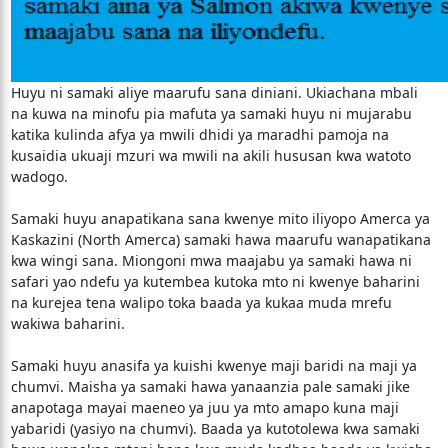
Huyu ni samaki aliye maarufu sana diniani. Ukiachana mbali
na kuwa na minofu pia mafuta ya samaki huyu ni mujarabu
katika kulinda afya ya mwili dhidi ya maradhi pamoja na
kusaidia ukuaji mzuri wa mwili na akili hususan kwa watoto
wadogo.
Samaki huyu anapatikana sana kwenye mito iliyopo Amerca ya
Kaskazini (North Amerca) samaki hawa maarufu wanapatikana
kwa wingi sana. Miongoni mwa maajabu ya samaki hawa ni
safari yao ndefu ya kutembea kutoka mto ni kwenye baharini
na kurejea tena walipo toka baada ya kukaa muda mrefu
wakiwa baharini.
Samaki huyu anasifa ya kuishi kwenye maji baridi na maji ya
chumvi. Maisha ya samaki hawa yanaanzia pale samaki jike
anapotaga mayai maeneo ya juu ya mto amapo kuna maji
yabaridi (yasiyo na chumvi). Baada ya kutotolewa kwa samaki