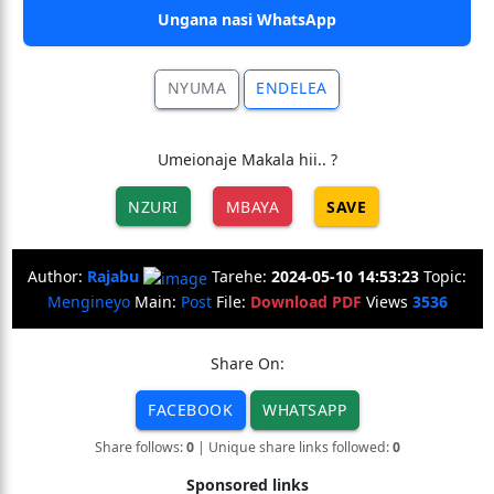
Ungana nasi WhatsApp
NYUMA
ENDELEA
Umeionaje Makala hii.. ?
NZURI
MBAYA
SAVE
Author:
Rajabu
Tarehe:
2024-05-10 14:53:23
Topic:
Mengineyo
Main:
Post
File:
Download PDF
Views
3536
Share On:
FACEBOOK
WHATSAPP
Share follows:
0
| Unique share links followed:
0
Sponsored links