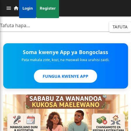
Login
Register
TAFUTA
Soma kwenye App ya Bongoclass
Pata makala zote, kozi, na maswali kwa urahisi zaidi.
FUNGUA KWENYE APP