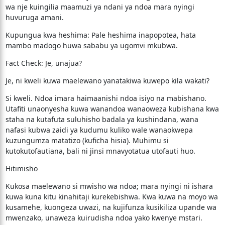
wa nje kuingilia maamuzi ya ndani ya ndoa mara nyingi
huvuruga amani.
​Kupungua kwa heshima: Pale heshima inapopotea, hata
mambo madogo huwa sababu ya ugomvi mkubwa.
​Fact Check: Je, unajua?
​Je, ni kweli kuwa maelewano yanatakiwa kuwepo kila wakati?
Si kweli. Ndoa imara haimaanishi ndoa isiyo na mabishano.
Utafiti unaonyesha kuwa wanandoa wanaoweza kubishana kwa
staha na kutafuta suluhisho badala ya kushindana, wana
nafasi kubwa zaidi ya kudumu kuliko wale wanaokwepa
kuzungumza matatizo (kuficha hisia). Muhimu si
kutokutofautiana, bali ni jinsi mnavyotatua utofauti huo.
​Hitimisho
​Kukosa maelewano si mwisho wa ndoa; mara nyingi ni ishara
kuwa kuna kitu kinahitaji kurekebishwa. Kwa kuwa na moyo wa
kusamehe, kuongeza uwazi, na kujifunza kusikiliza upande wa
mwenzako, unaweza kuirudisha ndoa yako kwenye mstari.