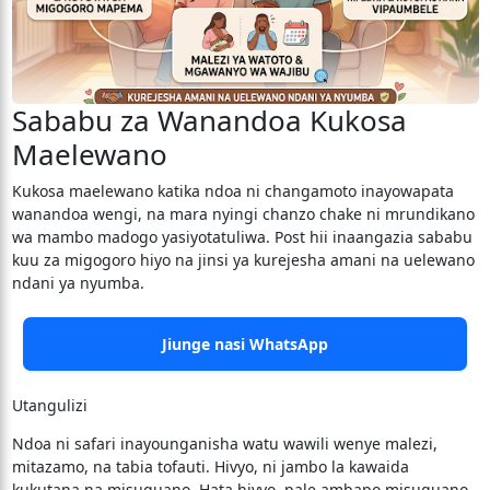
Sababu za Wanandoa Kukosa
Maelewano
​Kukosa maelewano katika ndoa ni changamoto inayowapata
wanandoa wengi, na mara nyingi chanzo chake ni mrundikano
wa mambo madogo yasiyotatuliwa. Post hii inaangazia sababu
kuu za migogoro hiyo na jinsi ya kurejesha amani na uelewano
ndani ya nyumba.
Jiunge nasi WhatsApp
Utangulizi
​Ndoa ni safari inayounganisha watu wawili wenye malezi,
mitazamo, na tabia tofauti. Hivyo, ni jambo la kawaida
kukutana na misuguano. Hata hivyo, pale ambapo misuguano