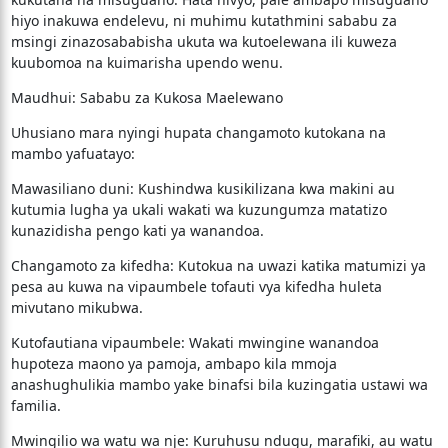
hiyo inakuwa endelevu, ni muhimu kutathmini sababu za
msingi zinazosababisha ukuta wa kutoelewana ili kuweza
kuubomoa na kuimarisha upendo wenu.
​Maudhui: Sababu za Kukosa Maelewano
​Uhusiano mara nyingi hupata changamoto kutokana na
mambo yafuatayo:
​Mawasiliano duni: Kushindwa kusikilizana kwa makini au
kutumia lugha ya ukali wakati wa kuzungumza matatizo
kunazidisha pengo kati ya wanandoa.
​Changamoto za kifedha: Kutokua na uwazi katika matumizi ya
pesa au kuwa na vipaumbele tofauti vya kifedha huleta
mivutano mikubwa.
​Kutofautiana vipaumbele: Wakati mwingine wanandoa
hupoteza maono ya pamoja, ambapo kila mmoja
anashughulikia mambo yake binafsi bila kuzingatia ustawi wa
familia.
​Mwingilio wa watu wa nje: Kuruhusu ndugu, marafiki, au watu