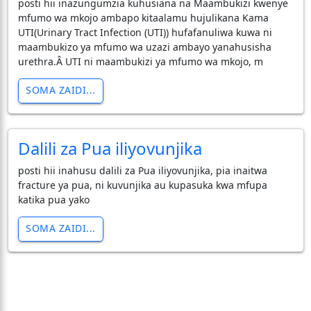
posti hii inazungumzia kuhusiana na Maambukizi kwenye
mfumo wa mkojo ambapo kitaalamu hujulikana Kama
UTI(Urinary Tract Infection (UTI)) hufafanuliwa kuwa ni
maambukizo ya mfumo wa uzazi ambayo yanahusisha
urethra.Â UTI ni maambukizi ya mfumo wa mkojo, m
SOMA ZAIDI...
Dalili za Pua iliyovunjika
posti hii inahusu dalili za Pua iliyovunjika, pia inaitwa
fracture ya pua, ni kuvunjika au kupasuka kwa mfupa
katika pua yako
SOMA ZAIDI...