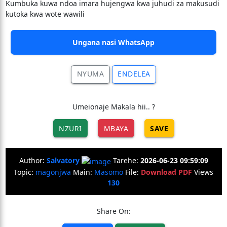
Kumbuka kuwa ndoa imara hujengwa kwa juhudi za makusudi
kutoka kwa wote wawili
Ungana nasi WhatsApp
NYUMA
ENDELEA
Umeionaje Makala hii.. ?
NZURI
MBAYA
SAVE
Author:
Salvatory
Tarehe:
2026-06-23 09:59:09
Topic:
magonjwa
Main:
Masomo
File:
Download PDF
Views
130
Share On: