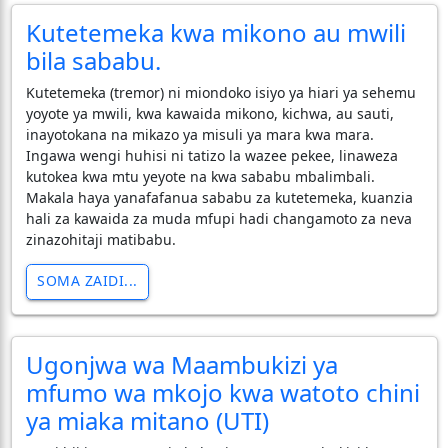
Kutetemeka kwa mikono au mwili
bila sababu.
Kutetemeka (tremor) ni miondoko isiyo ya hiari ya sehemu
yoyote ya mwili, kwa kawaida mikono, kichwa, au sauti,
inayotokana na mikazo ya misuli ya mara kwa mara.
Ingawa wengi huhisi ni tatizo la wazee pekee, linaweza
kutokea kwa mtu yeyote na kwa sababu mbalimbali.
Makala haya yanafafanua sababu za kutetemeka, kuanzia
hali za kawaida za muda mfupi hadi changamoto za neva
zinazohitaji matibabu.
SOMA ZAIDI...
Ugonjwa wa Maambukizi ya
mfumo wa mkojo kwa watoto chini
ya miaka mitano (UTI)