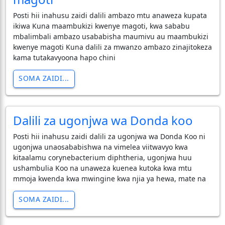
Posti hii inahusu zaidi dalili ambazo mtu anaweza kupata
ikiwa Kuna maambukizi kwenye magoti, kwa sababu
mbalimbali ambazo usababisha maumivu au maambukizi
kwenye magoti Kuna dalili za mwanzo ambazo zinajitokeza
kama tutakavyoona hapo chini
SOMA ZAIDI...
Dalili za ugonjwa wa Donda koo
Posti hii inahusu zaidi dalili za ugonjwa wa Donda Koo ni
ugonjwa unaosababishwa na vimelea viitwavyo kwa
kitaalamu corynebacterium diphtheria, ugonjwa huu
ushambulia Koo na unaweza kuenea kutoka kwa mtu
mmoja kwenda kwa mwingine kwa njia ya hewa, mate na
SOMA ZAIDI...