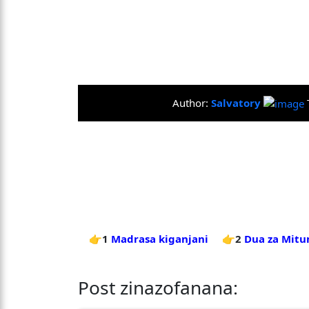
Author:
Salvatory
👉1
Madrasa kiganjani
👉2
Dua za Mitu
Post zinazofanana: