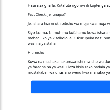
​Hasira za ghafla: Kutafuta ugomvi ili kujitenga
​Fact Check: Je, unajua?
​Je, ishara hizi ni uthibitisho wa moja kwa moja w
Siyo lazima. Ni muhimu kufahamu kuwa ishara 
mabadiliko ya kisaikolojia. Kukurupuka na tuhu
wazi na ya staha.
​Hitimisho
​Kuwa na mashaka hakumaanishi mwisho wa duni
ya faragha na ya wazi. Eleza hisia zako badal
mustakabali wa uhusiano wenu kwa manufaa ya 