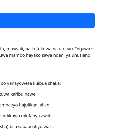
u, maswali, na kutokuwa na utulivu. Ingawa si
a kuwa mambo hayako sawa ndani ya uhusiano
ambo yanayoweza kuibua shaka:
kuwa karibu nawe.
ambavyo hajulikani aliko.
 mlikuwa mkifanya awali.
a) bila sababu iliyo wazi.