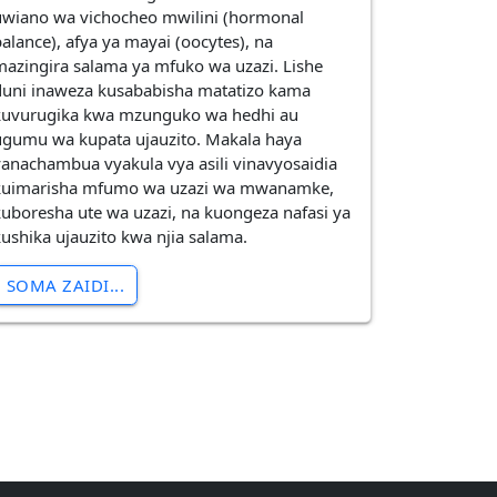
uwiano wa vichocheo mwilini (hormonal
balance), afya ya mayai (oocytes), na
mazingira salama ya mfuko wa uzazi. Lishe
duni inaweza kusababisha matatizo kama
kuvurugika kwa mzunguko wa hedhi au
ugumu wa kupata ujauzito. Makala haya
yanachambua vyakula vya asili vinavyosaidia
kuimarisha mfumo wa uzazi wa mwanamke,
kuboresha ute wa uzazi, na kuongeza nafasi ya
kushika ujauzito kwa njia salama.
SOMA ZAIDI...