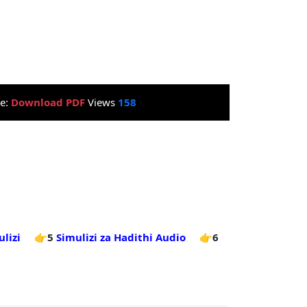
le:
Download PDF
Views
158
lizi
👉5
Simulizi za Hadithi Audio
👉6