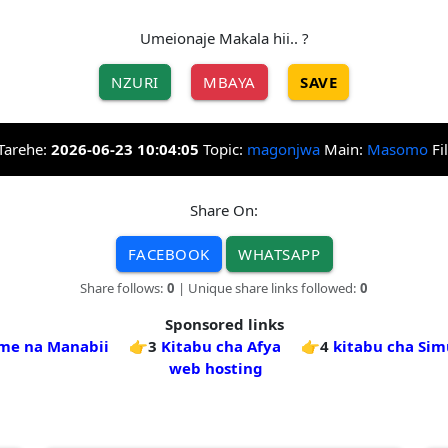
Umeionaje Makala hii.. ?
NZURI
MBAYA
SAVE
Tarehe:
2026-06-23 10:04:05
Topic:
magonjwa
Main:
Masomo
Fi
Share On:
FACEBOOK
WHATSAPP
Share follows:
0
| Unique share links followed:
0
Sponsored links
me na Manabii
👉3
Kitabu cha Afya
👉4
kitabu cha Simu
web hosting