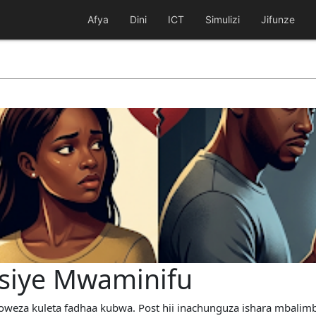
Afya
Dini
ICT
Simulizi
Jifunze
Asiye Mwaminifu
loweza kuleta fadhaa kubwa. Post hii inachunguza ishara mbalimb