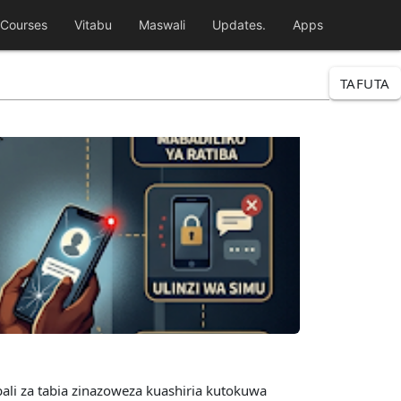
Courses
Vitabu
Maswali
Updates.
Apps
TAFUTA
ali za tabia zinazoweza kuashiria kutokuwa