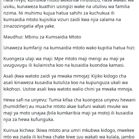
usiku, kunaweza kuathiri usingizi wake na utulivu wa familia
nzima. Ni muhimu kujua hatua sahihi za kuchukua ili
kumsaidia mtoto kujisikia vizuri zaidi kwa njia salama na
zinazozingatia afya yake.
​Maudhui: Mbinu za Kumsaidia Mtoto
​Unaweza kumfariji na kumsaidia mtoto wako kupitia hatua hizi:
​Kuongeza ulaji wa maji: Mpe mtoto maji mengi au maji ya
uvuguvugu ili kulainisha koo na kusaidia kuondoa kamasi.
​Asali (kwa watoto zaidi ya mwaka mmoja): Kijiko kidogo cha
asali kinaweza kusaidia kutuliza koo na kupunguza ukali wa
kikohozi. Usitoe asali kwa watoto walio chini ya mwaka mmoja.
​Hewa safi na unyevu: Tumia kifaa cha kuongeza unyevu hewani
(humidifier) au muache mtoto akae bafuni wakati mvuke wa
maji ya moto unajaa (bila kumkaribia maji ya moto) ili kusaidia
njia za hewa kufunguka.
​Kuinua kichwa: Ikiwa mtoto ana umri mkubwa kidogo, mwekee
mto wa ziada ili kichwa chake kiwe juu wakati wa kulala, jambo