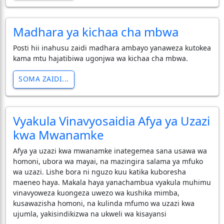
Madhara ya kichaa cha mbwa
Posti hii inahusu zaidi madhara ambayo yanaweza kutokea
kama mtu hajatibiwa ugonjwa wa kichaa cha mbwa.
SOMA ZAIDI...
Vyakula Vinavyosaidia Afya ya Uzazi
kwa Mwanamke
​Afya ya uzazi kwa mwanamke inategemea sana usawa wa
homoni, ubora wa mayai, na mazingira salama ya mfuko
wa uzazi. Lishe bora ni nguzo kuu katika kuboresha
maeneo haya. Makala haya yanachambua vyakula muhimu
vinavyoweza kuongeza uwezo wa kushika mimba,
kusawazisha homoni, na kulinda mfumo wa uzazi kwa
ujumla, yakisindikizwa na ukweli wa kisayansi