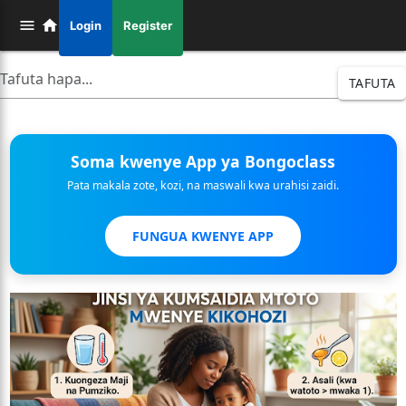
Login
Register
TAFUTA
Soma kwenye App ya Bongoclass
Pata makala zote, kozi, na maswali kwa urahisi zaidi.
FUNGUA KWENYE APP