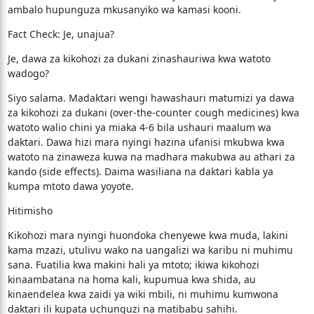
ambalo hupunguza mkusanyiko wa kamasi kooni.
​Fact Check: Je, unajua?
​Je, dawa za kikohozi za dukani zinashauriwa kwa watoto
wadogo?
Siyo salama. Madaktari wengi hawashauri matumizi ya dawa
za kikohozi za dukani (over-the-counter cough medicines) kwa
watoto walio chini ya miaka 4-6 bila ushauri maalum wa
daktari. Dawa hizi mara nyingi hazina ufanisi mkubwa kwa
watoto na zinaweza kuwa na madhara makubwa au athari za
kando (side effects). Daima wasiliana na daktari kabla ya
kumpa mtoto dawa yoyote.
​Hitimisho
​Kikohozi mara nyingi huondoka chenyewe kwa muda, lakini
kama mzazi, utulivu wako na uangalizi wa karibu ni muhimu
sana. Fuatilia kwa makini hali ya mtoto; ikiwa kikohozi
kinaambatana na homa kali, kupumua kwa shida, au
kinaendelea kwa zaidi ya wiki mbili, ni muhimu kumwona
daktari ili kupata uchunguzi na matibabu sahihi.