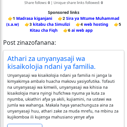
Share follows:
0
| Unique share links followed:
0
Sponsored links
👉1
Madrasa kiganjani
👉2
Sira ya Mtume Muhammad
(s.a.w)
👉3
kitabu cha Simulizi
👉4
web hosting
👉5
Kitau cha Fiqh
👉6
ai web app
Post zinazofanana:
Athari za unyanyasaji wa
kisaikolojia ndani ya familia.
​Unyanyasaji wa kisaikolojia ndani ya familia ni janga la
kimyakimya ambalo huacha makovu yasiyofutika. Tofauti
na unyanyasaji wa kimwili, unyanyasaji wa kihisia na
kisaikolojia mara nyingi hufichwa nyuma ya kuta za
nyumba, ukiathiri afya ya akili, kujiamini, na ustawi wa
jumla wa wahanga. Makala haya yanachunguza aina za
unyanyasaji huu, athari zake za muda mrefu, na mbinu za
kujikomboa ili kujenga mahusiano yenye afya