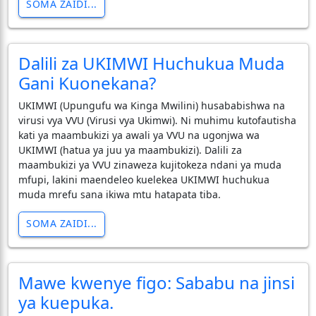
SOMA ZAIDI...
Dalili za UKIMWI Huchukua Muda
Gani Kuonekana?
​UKIMWI (Upungufu wa Kinga Mwilini) husababishwa na
virusi vya VVU (Virusi vya Ukimwi). Ni muhimu kutofautisha
kati ya maambukizi ya awali ya VVU na ugonjwa wa
UKIMWI (hatua ya juu ya maambukizi). Dalili za
maambukizi ya VVU zinaweza kujitokeza ndani ya muda
mfupi, lakini maendeleo kuelekea UKIMWI huchukua
muda mrefu sana ikiwa mtu hatapata tiba.
SOMA ZAIDI...
Mawe kwenye figo: Sababu na jinsi
ya kuepuka.