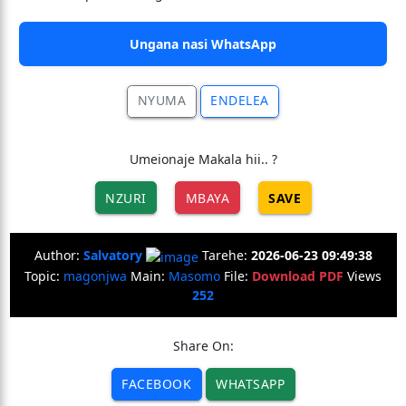
Ungana nasi WhatsApp
NYUMA
ENDELEA
Umeionaje Makala hii.. ?
NZURI
MBAYA
SAVE
Author:
Salvatory
Tarehe:
2026-06-23 09:49:38
Topic:
magonjwa
Main:
Masomo
File:
Download PDF
Views
252
Share On:
FACEBOOK
WHATSAPP