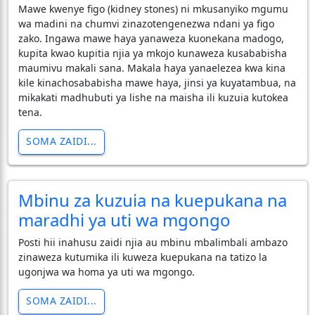
​Mawe kwenye figo (kidney stones) ni mkusanyiko mgumu
wa madini na chumvi zinazotengenezwa ndani ya figo
zako. Ingawa mawe haya yanaweza kuonekana madogo,
kupita kwao kupitia njia ya mkojo kunaweza kusababisha
maumivu makali sana. Makala haya yanaelezea kwa kina
kile kinachosababisha mawe haya, jinsi ya kuyatambua, na
mikakati madhubuti ya lishe na maisha ili kuzuia kutokea
tena.
SOMA ZAIDI...
Mbinu za kuzuia na kuepukana na
maradhi ya uti wa mgongo
Posti hii inahusu zaidi njia au mbinu mbalimbali ambazo
zinaweza kutumika ili kuweza kuepukana na tatizo la
ugonjwa wa homa ya uti wa mgongo.
SOMA ZAIDI...