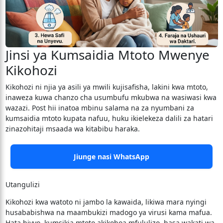
Jinsi ya Kumsaidia Mtoto Mwenye
Kikohozi
Kikohozi ni njia ya asili ya mwili kujisafisha, lakini kwa mtoto,
inaweza kuwa chanzo cha usumbufu mkubwa na wasiwasi kwa
wazazi. Post hii inatoa mbinu salama na za nyumbani za
kumsaidia mtoto kupata nafuu, huku ikielekeza dalili za hatari
zinazohitaji msaada wa kitabibu haraka.
Jiunge nasi WhatsApp
Utangulizi
​Kikohozi kwa watoto ni jambo la kawaida, likiwa mara nyingi
husababishwa na maambukizi madogo ya virusi kama mafua.
Hata hivyo, kumsikia mtoto akikohoa mfululizo, hasa wakati wa