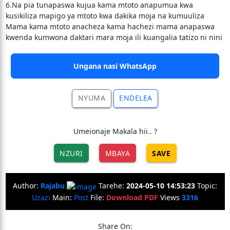
6.Na pia tunapaswa kujua kama mtoto anapumua kwa
kusikiliza mapigo ya mtoto kwa dakika moja na kumuuliza
Mama kama mtoto anacheza kama hachezi mama anapaswa
kwenda kumwona daktari mara moja ili kuangalia tatizo ni nini
Ungana nasi WhatsApp
NYUMA
ENDELEA
Umeionaje Makala hii.. ?
NZURI
MBAYA
SAVE
Author:
Rajabu
Tarehe:
2024-05-10 14:53:23
Topic:
Uzazi
Main:
Post
File:
Download PDF
Views
3316
Share On: