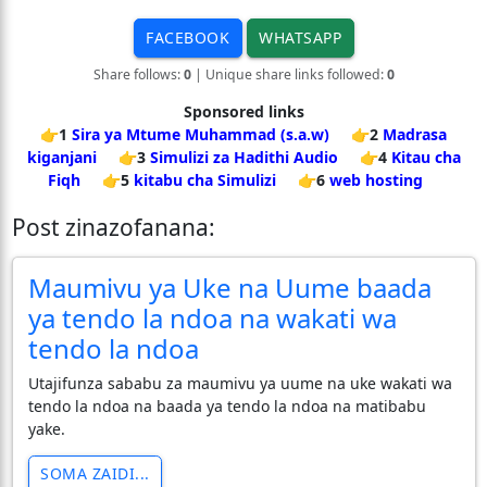
FACEBOOK
WHATSAPP
Share follows:
0
| Unique share links followed:
0
Sponsored links
👉1
Sira ya Mtume Muhammad (s.a.w)
👉2
Madrasa
kiganjani
👉3
Simulizi za Hadithi Audio
👉4
Kitau cha
Fiqh
👉5
kitabu cha Simulizi
👉6
web hosting
Post zinazofanana:
Maumivu ya Uke na Uume baada
ya tendo la ndoa na wakati wa
tendo la ndoa
Utajifunza sababu za maumivu ya uume na uke wakati wa
tendo la ndoa na baada ya tendo la ndoa na matibabu
yake.
SOMA ZAIDI...