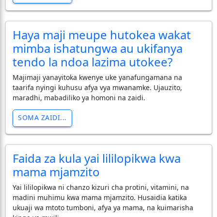
Haya maji meupe hutokea wakat
mimba ishatungwa au ukifanya
tendo la ndoa lazima utokee?
Majimaji yanayitoka kwenye uke yanafungamana na
taarifa nyingi kuhusu afya vya mwanamke. Ujauzito,
maradhi, mabadiliko ya homoni na zaidi.
SOMA ZAIDI...
Faida za kula yai lililopikwa kwa
mama mjamzito
Yai lililopikwa ni chanzo kizuri cha protini, vitamini, na
madini muhimu kwa mama mjamzito. Husaidia katika
ukuaji wa mtoto tumboni, afya ya mama, na kuimarisha