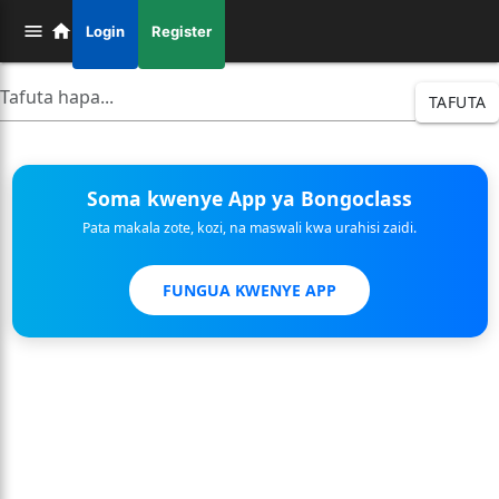
Login
Register
TAFUTA
Soma kwenye App ya Bongoclass
Pata makala zote, kozi, na maswali kwa urahisi zaidi.
FUNGUA KWENYE APP