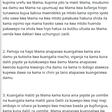
kupima urefu wa Mama, kupima joto la mwili Mama, msukumo
wa damu wa Mama na upumuaji wa Mama kwa kufanya hivyo
tunaweza kujua kabisa maendeleo ya mtoto kama vipimo vyote
viko sawa kwa Mama na kwa mtoto patakuwa hakuna shida ila
kama vipimo vya mama haviko sawa na kwa mtoto huenda
pakawepo na shida kwa hiyo hatua za kutibu ufuata au Mama
uenda kwa daktari kwa uchunguzi zaidi.
2. Pamoja na hayo Mama anapaswa kuangaliwa kama ana
damu ya kutosha kwa kuangalia macho, viganja na kama kuna
dalili yoyote ya kutokuwepo kwa damu Mama anapaswa
kwenda kupima kiwango cha damu na kama ni kidogo ataweza
kupewa dawa na kama ni chini ya tano atapaswa kuongezewa
damu.
3. Kuangalia matiti ya Mama kama kuna aina yoyote ya uvimbe
na kuangalia kama matiti yana Dalili za kuwepo kwa maji maji
ambayo ni ishara ya kuwepo kwa maziwa baada ya kujifungua,
kama kuna dalili za uvimbe Mama anapaswa kuangaliwa kw