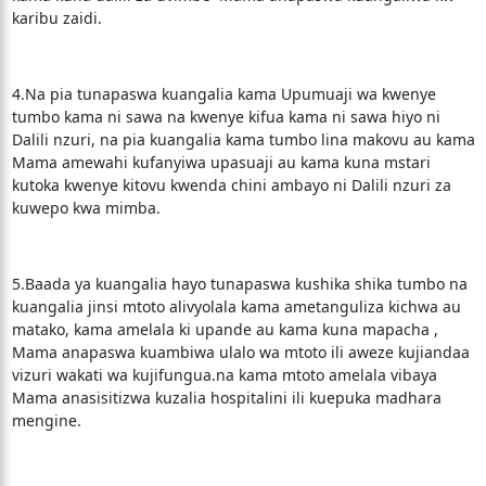
karibu zaidi.
4.Na pia tunapaswa kuangalia kama Upumuaji wa kwenye
tumbo kama ni sawa na kwenye kifua kama ni sawa hiyo ni
Dalili nzuri, na pia kuangalia kama tumbo lina makovu au kama
Mama amewahi kufanyiwa upasuaji au kama kuna mstari
kutoka kwenye kitovu kwenda chini ambayo ni Dalili nzuri za
kuwepo kwa mimba.
5.Baada ya kuangalia hayo tunapaswa kushika shika tumbo na
kuangalia jinsi mtoto alivyolala kama ametanguliza kichwa au
matako, kama amelala ki upande au kama kuna mapacha ,
Mama anapaswa kuambiwa ulalo wa mtoto ili aweze kujiandaa
vizuri wakati wa kujifungua.na kama mtoto amelala vibaya
Mama anasisitizwa kuzalia hospitalini ili kuepuka madhara
mengine.