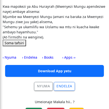
Kwa mapokezi ya Abu Hurayrah (Mwenyezi Mungu apendezwe
naye) ambaye alisema:
Mjumbe wa Mwenyezi Mungu (amani na baraka za Mwenyezi
Mungu ziwe juu yake) alisema,
"Sehemu ya ukamilifu wa Uislamu wa mtu ni kuacha kwake
ambayo hayamhusu."
(At-Tirmidhi na wengine).
Soma tafsiri
‹ Nyuma
› Endelea
‹ Books
‹ Apps ››
Download App yetu
NYUMA
ENDELEA
Umeionaje Makala hii.. ?