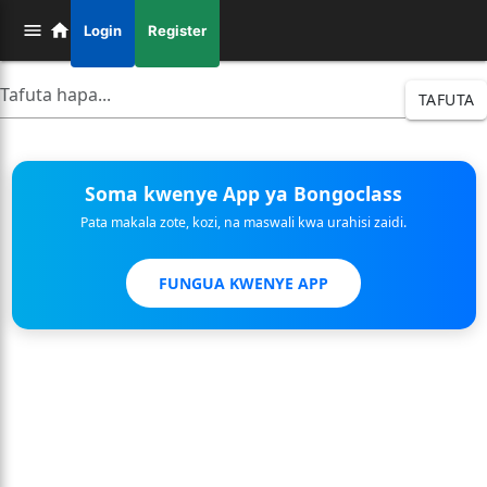
Login
Register
TAFUTA
Soma kwenye App ya Bongoclass
Pata makala zote, kozi, na maswali kwa urahisi zaidi.
FUNGUA KWENYE APP