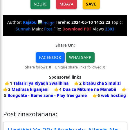
NZURI
MBAYA
SAVE
Author:
Rajabu
Tarehe:
2024-05-10 14:53:23
Topic:
Sunnah
Main:
Post
File:
Download PDF
Views
2303
Share On:
FACEBOOK
WHATSAPP
Share follows:
0
| Unique share links followed:
0
Sponsored links
👉1
Tafasiri ya Riyadh Swalihina
👉2
kitabu cha Simulizi
👉3
Madrasa kiganjani
👉4
Dua za Mitume na Manabii
👉
5
Bongolite - Game zone - Play free game
👉6
web hosting
Post zinazofanana: