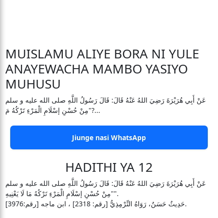
MUISLAMU ALIYE BORA NI YULE
ANAYEWACHA MAMBO YASIYO
MUHUSU
عَنْ أَبِي هُرَيْرَةَ رَضِيَ اللهُ عَنْهُ قَالَ: قَالَ رَسُولُ اللَّهِ صلى الله عليه و سلم
"مِنْ حُسْنِ إسْلَامِ الْمَرْءِ تَرْكُهُ مَ?...
Jiunge nasi WhatsApp
HADITHI YA 12
عَنْ أَبِي هُرَيْرَةَ رَضِيَ اللهُ عَنْهُ قَالَ: قَالَ رَسُولُ اللَّهِ صلى الله عليه و سلم
"مِنْ حُسْنِ إسْلَامِ الْمَرْءِ تَرْكُهُ مَا لَا يَعْنِيهِ".
حَدِيثٌ حَسَنٌ، رَوَاهُ التِّرْمِذِيُّ [رقم: 2318] ، ابن ماجه [رقم:3976].