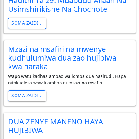
Hadithi Ya 29: Muabudu Allaah Na
Usimshirikishe Na Chochote
SOMA ZAIDI...
Mzazi na msafiri na mwenye
kudhulumiwa dua zao hujibiwa
kwa haraka
Wapo watu kadhaa ambao waliomba dua hazirudi. Hapa
nitakueleza wawili ambao ni mzazi na msafiri.
SOMA ZAIDI...
DUA ZENYE MANENO HAYA
HUJIBIWA