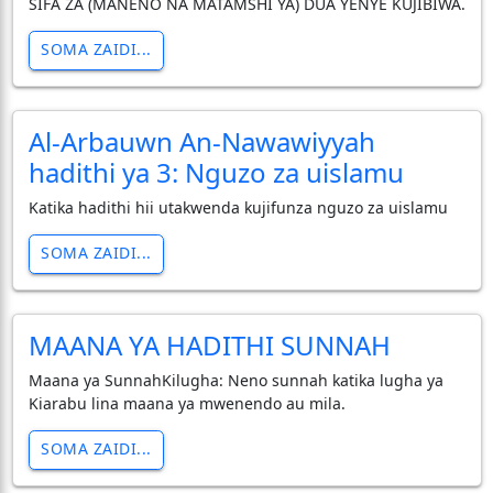
SIFA ZA (MANENO NA MATAMSHI YA) DUA YENYE KUJIBIWA.
SOMA ZAIDI...
Al-Arbauwn An-Nawawiyyah
hadithi ya 3: Nguzo za uislamu
Katika hadithi hii utakwenda kujifunza nguzo za uislamu
SOMA ZAIDI...
MAANA YA HADITHI SUNNAH
Maana ya SunnahKilugha: Neno sunnah katika lugha ya
Kiarabu lina maana ya mwenendo au mila.
SOMA ZAIDI...