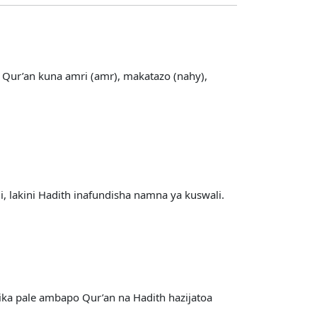
 Qur’an kuna amri (amr), makatazo (nahy),
i, lakini Hadith inafundisha namna ya kuswali.
ika pale ambapo Qur’an na Hadith hazijatoa