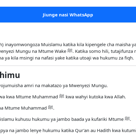
Jiunge nasi WhatsApp
ʿah) inayomwongoza Muislamu katika kila kipengele cha maisha yake
li, tutajifunza misingi minne mikuu ya sheria ya Kiislamu:
a ya kila msingi na nafasi yake katika utoaji wa hukumu za fiqh.
uhimu
inayojumuisha amri na makatazo ya Mwenyezi Mungu.
: Kitabu kitakatifu kilichoteremshwa kwa Mtume Muhammad ﷺ kwa wahyi kutoka kwa Allah.
: Maneno, matendo, na kimya cha Mtume Muhammad ﷺ.
: Makubaliano ya wanazuoni wa Kiislamu kuhusu hukumu ya jambo baada ya kufariki Mtume ﷺ.
ipya na jambo lenye hukumu katika Qur’an au Hadith kwa kutum