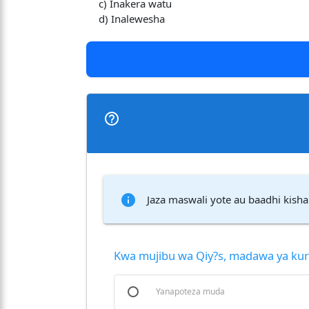
c) Inakera watu
d) Inalewesha
help_outline
info
Jaza maswali yote au baadhi kisha
Kwa mujibu wa Qiy?s, madawa ya ku
Yanapoteza muda