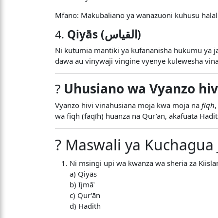
Mfano: Makubaliano ya wanazuoni kuhusu halal
4.
Qiyās (القياس)
Ni kutumia mantiki ya kufananisha hukumu ya j
dawa au vinywaji vingine vyenye kulewesha vin
?
Uhusiano wa Vyanzo hiv
Vyanzo hivi vinahusiana moja kwa moja na
fiqh
wa fiqh (faqīh) huanza na Qur’an, akafuata Had
? Maswali ya Kuchagua 
Ni msingi upi wa kwanza wa sheria za Kiisl
a) Qiyās
b) Ijmāʿ
c) Qur’ān
d) Hadith