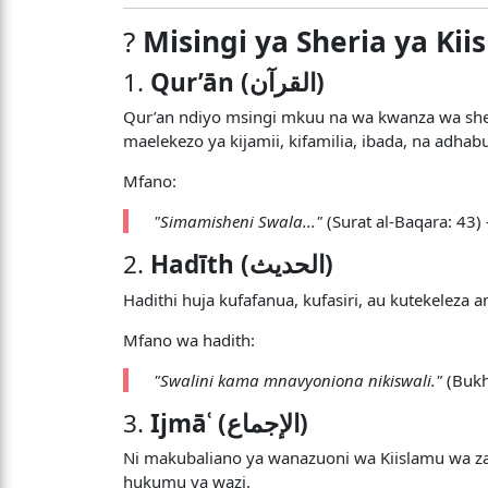
?️
Misingi ya Sheria ya Kii
1.
Qur’ān (القرآن)
Qur’an ndiyo msingi mkuu na wa kwanza wa sheri
maelekezo ya kijamii, kifamilia, ibada, na adhab
Mfano:
"Simamisheni Swala..."
(Surat al-Baqara: 43) 
2.
Hadīth (الحديث)
Hadithi huja kufafanua, kufasiri, au kutekeleza 
Mfano wa hadith:
"Swalini kama mnavyoniona nikiswali."
(Bukh
3.
Ijmāʿ (الإجماع)
Ni makubaliano ya wanazuoni wa Kiislamu wa zam
hukumu ya wazi.