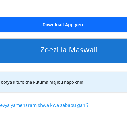
Download App yetu
Zoezi la Maswali
 bofya kitufe cha kutuma majibu hapo chini.
revya yameharamishwa kwa sababu gani?