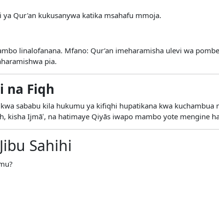
i ya Qur'an kukusanywa katika msahafu mmoja.
ambo linalofanana. Mfano: Qur’an imeharamisha ulevi wa pombe
aharamishwa pia.
i na Fiqh
, kwa sababu kila hukumu ya kifiqhi hupatikana kwa kuchambua 
ith, kisha Ijmāʿ, na hatimaye Qiyās iwapo mambo yote mengine ha
Jibu Sahihi
amu?