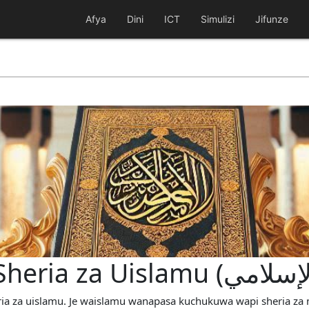
Afya
Dini
ICT
Simulizi
Jifunze
eria za uislamu. Je waislamu wanapasa kuchukuwa wapi sheria za