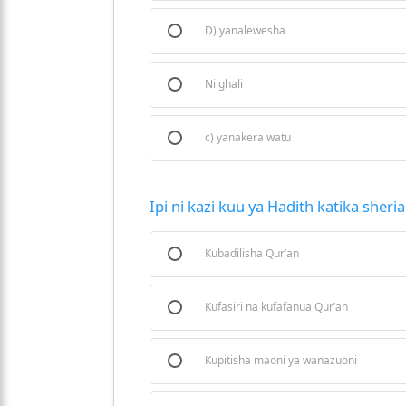
D) yanalewesha
Ni ghali
c) yanakera watu
Ipi ni kazi kuu ya Hadith katika sheria
Kubadilisha Qur’an
Kufasiri na kufafanua Qur’an
Kupitisha maoni ya wanazuoni