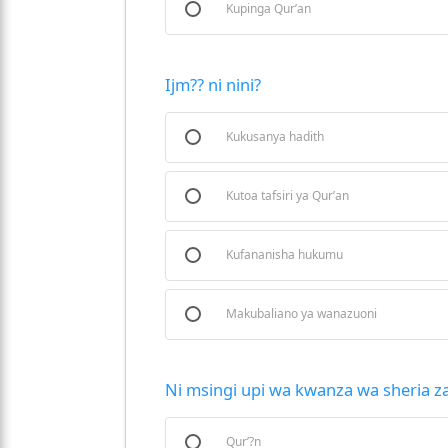
Kupinga Qur’an
Ijm?? ni nini?
Kukusanya hadith
Kutoa tafsiri ya Qur’an
Kufananisha hukumu
Makubaliano ya wanazuoni
Ni msingi upi wa kwanza wa sheria za
Qur’?n