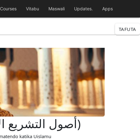
Courses
Vitabu
Maswali
Updates.
Apps
TAFUTA
Misingi na Asili ya Sheria za Uislamu (أصول التشريع الإسلامي)
 matendo katika Uislamu