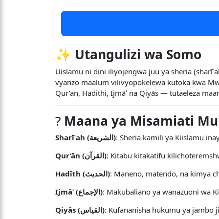
✨
Utangulizi wa Somo
Uislamu ni dini iliyojengwa juu ya sheria (sharī
vyanzo maalum vilivyopokelewa kutoka kwa Mwenyezi Mungu na Mtume Wake ﷺ. Katika somo hi
Qur’an, Hadithi, Ijmāʿ na Qiyās — tutaeleza maan
?
Maana ya Misamiati M
Sharīʿah (الشريعة)
: Sheria kamili ya Kiislamu 
Qur’ān (القرآن)
Hadīth (الحديث)
Ijmāʿ (الإجماع)
Qiyās (القياس)
: Kufananisha hukumu ya jambo j