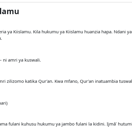
slamu
a ya Kiislamu. Kila hukumu ya Kiislamu huanzia hapa. Ndani ya
u.
– ni amri ya kuswali.
amri zilizomo katika Qur’an. Kwa mfano, Qur’an inatuambia tuswal
ari)
a fulani kuhusu hukumu ya jambo fulani la kidini. Ijmāʿ hutum