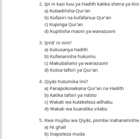
Ipi ni kazi kuu ya Hadith katika sheria ya Ki
a) Kubadilisha Qur’an
b) Kufasiri na kufafanua Qur’an
c) Kupinga Qur’an
d) Kupitisha maoni ya wanazuoni
Ijmāʿ ni nini?
a) Kukusanya hadith
b) Kufananisha hukumu
c) Makubaliano ya wanazuoni
d) Kutoa tafsiri ya Qur’an
Qiyās hutumika lini?
a) Panapokosekana Qur’an na Hadith
b) Katika tafsiri ya ndoto
c) Wakati wa kutekeleza adhabu
d) Wakati wa kuandika vitabu
Kwa mujibu wa Qiyās, pombe inaharamishw
a) Ni ghali
b) Inapoteza muda