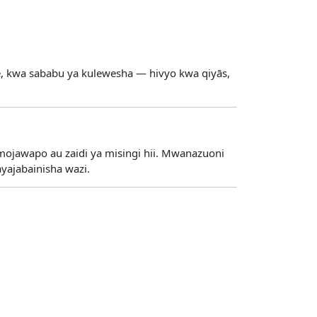
, kwa sababu ya kulewesha — hivyo kwa qiyās,
mojawapo au zaidi ya misingi hii. Mwanazuoni
yajabainisha wazi.