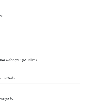
si.
mia udongo."
(Muslim)
u na watu.
yonya tu.