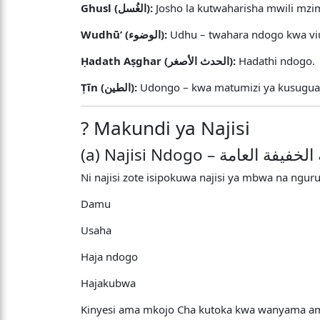
Ghusl (الغُسل):
Josho la kutwaharisha mwili mzi
Wudhūʼ (الوضوء):
Udhu – twahara ndogo kwa v
Ḥadath Aṣghar (الحدث الأصغر):
Hadathi ndogo.
Ṭīn (الطين):
Udongo – kwa matumizi ya kusugua
? Makundi ya Najisi
(a) Najisi Ndogo – ة العامة
Ni najisi zote isipokuwa najisi ya mbwa na ngur
Damu
Usaha
Haja ndogo
Hajakubwa
Kinyesi ama mkojo Cha kutoka kwa wanyama a