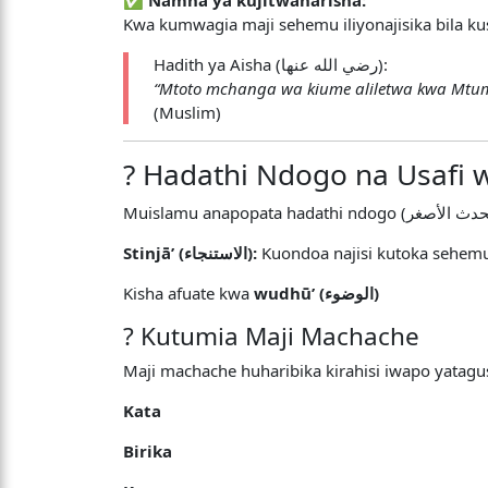
✅
Namna ya kujitwaharisha:
Kwa kumwagia maji sehemu iliyonajisika bila k
Hadith ya Aisha (رضي الله عنها):
(Muslim)
? Hadathi Ndogo na Usafi 
Stinjāʼ (الاستنجاء):
Kuondoa najisi kutoka sehemu 
Kisha afuate kwa
wudhūʼ (الوضوء)
? Kutumia Maji Machache
Maji machache huharibika kirahisi iwapo yatag
Kata
Birika