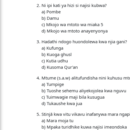
Ni ipi kati ya hizi si najisi kubwa?
a) Pombe
b) Damu
c) Mkojo wa mtoto wa miaka 5
d) Mkojo wa mtoto anayenyonya
Hadathi ndogo huondolewa kwa njia gani?
a) Kufunga
b) Kuoga ghusl
c) Kutia udhu
d) Kusoma Qur’an
Mtume (s.a.w) alitufundisha nini kuhusu 
a) Tumpige
b) Tuoshe sehemu aliyekojolea kwa nguvu
c) Tuimwagie maji bila kusugua
d) Tukaushe kwa jua
Stinjā kwa vitu vikavu inafanywa mara ngap
a) Mara moja tu
b) Mpaka turidhike kuwa najisi imeondoka