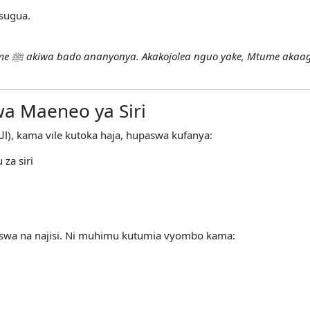
usugua.
“Mtoto mchanga wa kiume aliletwa kwa Mtume ﷺ akiwa bado ananyonya. Akakojolea ngu
wa Maeneo ya Siri
Muislamu anapopata hadathi ndogo (الحدث الأصغر), kama vile kutoka haja, hupaswa kufanya:
za siri
uswa na najisi. Ni muhimu kutumia vyombo kama: