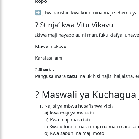
Kopo
➡️ Jitwaharishie kwa kumimina maji sehemu ya 
? Stinjāʼ kwa Vitu Vikavu
Ikiwa maji hayapo au ni marufuku kiafya, unawe
Mawe makavu
Karatasi laini
?
Sharti:
Pangusa mara
tatu
, na ukihisi najisi haijaisha
? Maswali ya Kuchagua 
Najisi ya mbwa husafishwa vipi?
a) Kwa maji ya mvua tu
b) Kwa maji mara tatu
c) Kwa udongo mara moja na maji mara sa
d) Kwa sabuni na maji moto