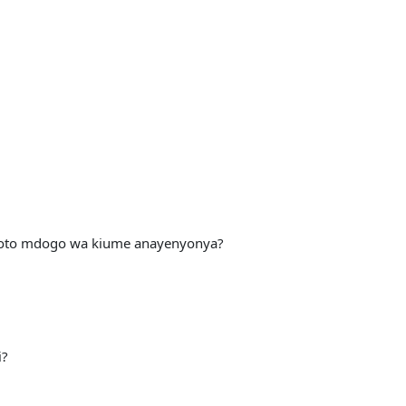
mtoto mdogo wa kiume anayenyonya?
i?