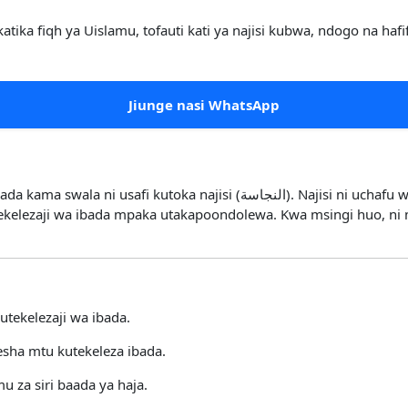
katika fiqh ya Uislamu, tofauti kati ya najisi kubwa, ndogo na ha
Jiunge nasi WhatsApp
النجاس). Najisi ni uchafu wa kisheria ambao ukimpata Muislamu katika
tekelezaji wa ibada mpaka utakapoondolewa. Kwa msingi huo, ni
utekelezaji wa ibada.
sha mtu kutekeleza ibada.
 za siri baada ya haja.