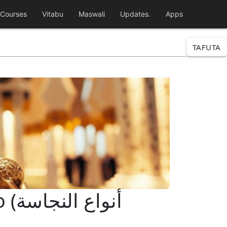
Courses
Vitabu
Maswali
Updates.
Apps
TAFUTA
أنو