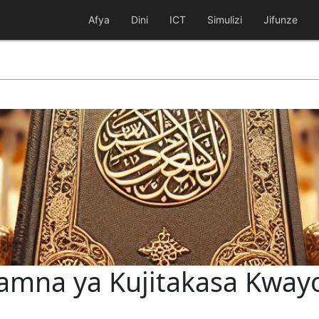
Afya
Dini
ICT
Simulizi
Jifunze
 ya Kujitakasa Kwayo (اع النجاسة