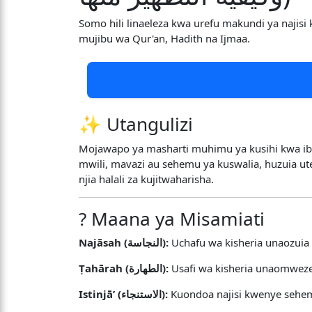
Somo hili linaeleza kwa urefu makundi ya najisi 
mujibu wa Qur'an, Hadith na Ijmaa.
✨ Utangulizi
Mojawapo ya masharti muhimu ya kusihi kwa ibada kama swala ni usafi kutoka najisi (ة
mwili, mavazi au sehemu ya kuswalia, huzuia u
njia halali za kujitwaharisha.
? Maana ya Misamiati
Najāsah (النجاسة):
Uchafu wa kisheria unaozuia 
Ṭahārah (الطهارة):
Usafi wa kisheria unaomweze
Istinjāʼ (الاستنجاء):
Kuondoa najisi kwenye sehemu