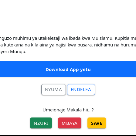
 ni nguzo muhimu ya utekelezaji wa ibada kwa Muislamu. Kupiti
kutokana na kila aina ya najisi kwa busara, nidhamu na huruma
nyezi Mungu.
Download App yetu
NYUMA
ENDELEA
Umeionaje Makala hii.. ?
NZURI
MBAYA
SAVE