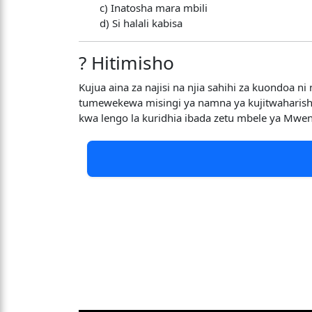
c) Inatosha mara mbili
d) Si halali kabisa
? Hitimisho
Kujua aina za najisi na njia sahihi za kuondoa
tumewekewa misingi ya namna ya kujitwaharisha 
kwa lengo la kuridhia ibada zetu mbele ya Mwe