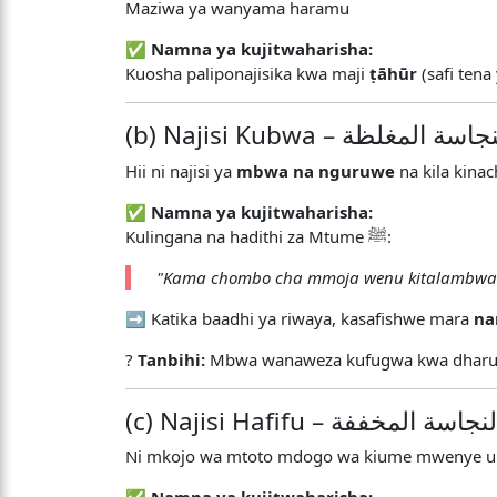
Maziwa ya wanyama haramu
✅
Namna ya kujitwaharisha:
Kuosha paliponajisika kwa maji
ṭāhūr
(safi ten
(b) Najisi Kubwa – اسة المغلظة
Hii ni najisi ya
mbwa na nguruwe
na kila kina
✅
Namna ya kujitwaharisha:
Kulingana na hadithi za Mtume ﷺ:
"Kama chombo cha mmoja wenu kitalambwa n
➡️ Katika baadhi ya riwaya, kasafishwe mara
na
?
Tanbihi:
Mbwa wanaweza kufugwa kwa dharura z
(c) Najisi Hafifu – نجاسة المخففة
Ni mkojo wa mtoto mdogo wa kiume mwenye umri