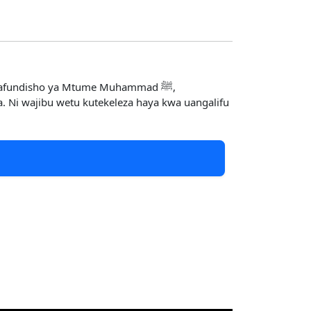
a mafundisho ya Mtume Muhammad ﷺ,
. Ni wajibu wetu kutekeleza haya kwa uangalifu