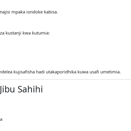
najisi mpaka iondoke kabisa.
za kustanji kwa kutumia:
, endelea kujisafisha hadi utakaporidhika kuwa usafi umetimia.
Jibu Sahihi
ba