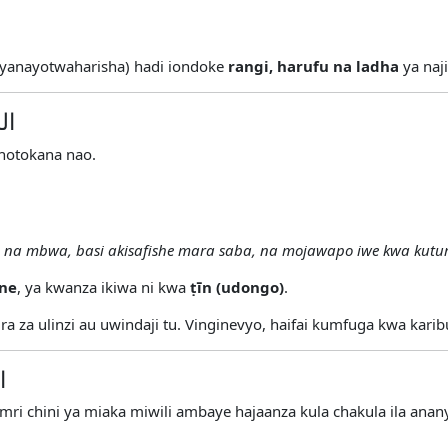
a yanayotwaharisha) hadi iondoke
rangi, harufu na ladha
ya naji
النج
chotokana nao.
a mbwa, basi akisafishe mara saba, na mojawapo iwe kwa kutu
ne
, ya kwanza ikiwa ni kwa
ṭīn (udongo)
.
a ulinzi au uwindaji tu. Vinginevyo, haifai kumfuga kwa karib
ال
 chini ya miaka miwili ambaye hajaanza kula chakula ila anan