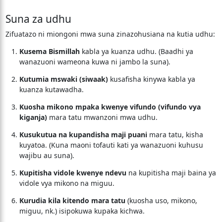
Suna za udhu
Zifuatazo ni miongoni mwa suna zinazohusiana na kutia udhu:
Kusema Bismillah
kabla ya kuanza udhu. (Baadhi ya
wanazuoni wameona kuwa ni jambo la suna).
Kutumia mswaki (siwaak)
kusafisha kinywa kabla ya
kuanza kutawadha.
Kuosha mikono mpaka kwenye vifundo (vifundo vya
kiganja)
mara tatu mwanzoni mwa udhu.
Kusukutua na kupandisha maji puani
mara tatu, kisha
kuyatoa. (Kuna maoni tofauti kati ya wanazuoni kuhusu
wajibu au suna).
Kupitisha vidole kwenye ndevu
na kupitisha maji baina ya
vidole vya mikono na miguu.
Kurudia kila kitendo mara tatu
(kuosha uso, mikono,
miguu, nk.) isipokuwa kupaka kichwa.