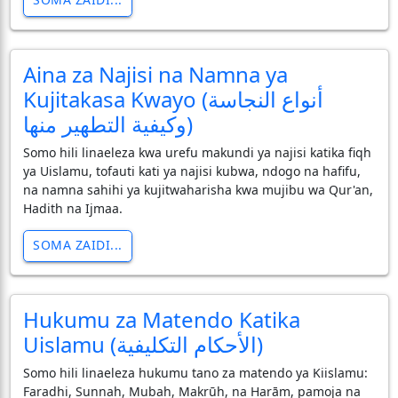
Aina za Najisi na Namna ya
Kujitakasa Kwayo (أنواع النجاسة
وكيفية التطهير منها)
Somo hili linaeleza kwa urefu makundi ya najisi katika fiqh
ya Uislamu, tofauti kati ya najisi kubwa, ndogo na hafifu,
na namna sahihi ya kujitwaharisha kwa mujibu wa Qur'an,
Hadith na Ijmaa.
SOMA ZAIDI...
Hukumu za Matendo Katika
Uislamu (الأحكام التكليفية)
Somo hili linaeleza hukumu tano za matendo ya Kiislamu:
Faradhi, Sunnah, Mubah, Makrūh, na Harām, pamoja na