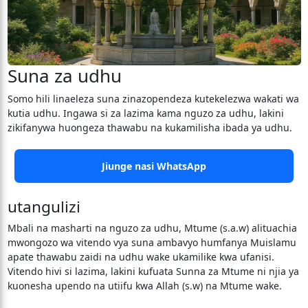
Suna za udhu
Somo hili linaeleza suna zinazopendeza kutekelezwa wakati wa
kutia udhu. Ingawa si za lazima kama nguzo za udhu, lakini
zikifanywa huongeza thawabu na kukamilisha ibada ya udhu.
Jiunge nasi WhatsApp
utangulizi
Mbali na masharti na nguzo za udhu, Mtume (s.a.w) alituachia
mwongozo wa vitendo vya suna ambavyo humfanya Muislamu
apate thawabu zaidi na udhu wake ukamilike kwa ufanisi.
Vitendo hivi si lazima, lakini kufuata Sunna za Mtume ni njia ya
kuonesha upendo na utiifu kwa Allah (s.w) na Mtume wake.