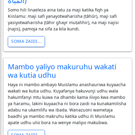
المياه)
Somo hili linaeleza aina tatu za maji katika fiqh ya
Kiislamu: maji safi yanayotwaharisha (ṭāhūr), maji safi
yasiyotwaharisha (ṭāhir ghayr muṭahhir), na maji najisi
(najis), pamoja na sifa za kila kundi.
SOMA ZAIDI...
Mambo yaliyo makuruhu wakati
wa kutia udhu
Haya ni mambo ambayo Muislamu anashauriwa kuyaacha
wakati wa kutia udhu. Kuyafanya hakuvunji udhu wala
hakumfanyi mtu kuwa na dhambi kama ilivyo kwa mambo
ya haramu, lakini kuyaacha ni bora zaidi na kunakamilisha
adabu na ukamilifu wa ibada. Wanazuoni wametaja
baadhi ya mambo makruhu katika udhu ili Muislamu
apate udhu ulio bora na wenye malipo makubwa.
SOMA ZAIDI...