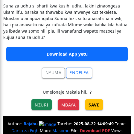
Suna za udhu si sharti kwa kusihi udhu, lakini zinaongeza
ukamilifu, baraka na thawabu kwa mwenye kuzitekeleza.
Muislamu anapozingatia Sunna hizi, si tu anasafisha mwili,
bali pia anaweka nia ya kufuata Mtume wake katika kila hatua
ya ibada.wa somo hili pia, ili wanafunzi wapate mazoezi ya
kujua suna za udhu?
Download App yetu
NYUMA
ENDELEA
Umeionaje Makala hii.. ?
NZURI
MBAYA
SAVE
Author:
Rajabu
Tarehe:
2025-08-22 14:09:49
Topic:
Darsa za Fiqh
Main:
Masomo
File:
Download PDF
Views