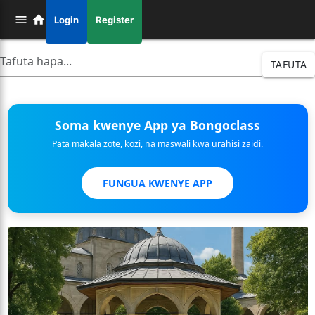
Login
Register
TAFUTA
Soma kwenye App ya Bongoclass
Pata makala zote, kozi, na maswali kwa urahisi zaidi.
FUNGUA KWENYE APP