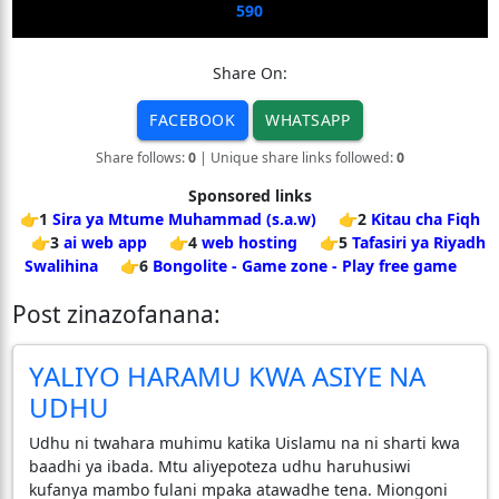
590
Share On:
FACEBOOK
WHATSAPP
Share follows:
0
| Unique share links followed:
0
Sponsored links
👉1
Sira ya Mtume Muhammad (s.a.w)
👉2
Kitau cha Fiqh
👉3
ai web app
👉4
web hosting
👉5
Tafasiri ya Riyadh
Swalihina
👉6
Bongolite - Game zone - Play free game
Post zinazofanana:
YALIYO HARAMU KWA ASIYE NA
UDHU
Udhu ni twahara muhimu katika Uislamu na ni sharti kwa
baadhi ya ibada. Mtu aliyepoteza udhu haruhusiwi
kufanya mambo fulani mpaka atawadhe tena. Miongoni