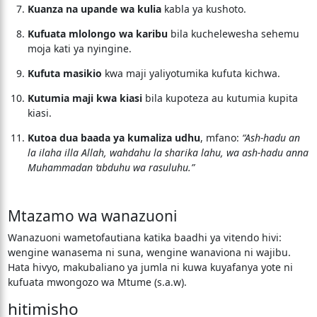
Kuanza na upande wa kulia
kabla ya kushoto.
Kufuata mlolongo wa karibu
bila kuchelewesha sehemu
moja kati ya nyingine.
Kufuta masikio
kwa maji yaliyotumika kufuta kichwa.
Kutumia maji kwa kiasi
bila kupoteza au kutumia kupita
kiasi.
Kutoa dua baada ya kumaliza udhu
, mfano:
“Ash-hadu an
la ilaha illa Allah, wahdahu la sharika lahu, wa ash-hadu anna
Muhammadan ‘abduhu wa rasuluhu.”
Mtazamo wa wanazuoni
Wanazuoni wametofautiana katika baadhi ya vitendo hivi:
wengine wanasema ni suna, wengine wanaviona ni wajibu.
Hata hivyo, makubaliano ya jumla ni kuwa kuyafanya yote ni
kufuata mwongozo wa Mtume (s.a.w).
hitimisho