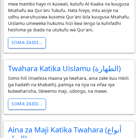
mwa mambo hayo ni kuswali, kutufu Al-Kaaba na kuugusa
Msahafu wa Qur'ani Tukufu. Hata hivyo, mtu asiye na
udhu anaruhusiwa kusoma Qur'ani bila kuugusa Msahafu.
Uislamu umeweka hukumu hizi kwa lengo la kuhifadhi
heshima ya ibada na utukufu wa Qur'ani.
SOMA ZAIDI...
Twahara Katika Uislamu (الطهارة)
Somo hili linaeleza maana ya twahara, aina zake kuu mbili
(ya hadath na khabath), pamoja na njia na vifaa vya
kutwaharisha, likiwemo maji, udongo, na mawe.
SOMA ZAIDI...
Aina za Maji Katika Twahara (أنواع