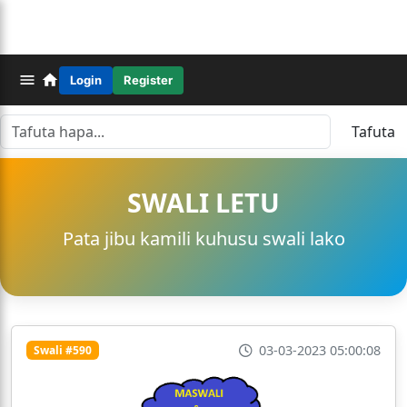
Login
Register
Tafuta
SWALI LETU
Pata jibu kamili kuhusu swali lako
03-03-2023 05:00:08
Swali #590