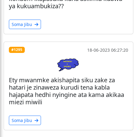
ya kukuambukiza??
Soma Jibu
18-06-2023 06:27:20
#1295
Ety mwanmke akishapita siku zake za
hatari je zinaweza kurudi tena kabla
hajapata hedhi nyingine ata kama akikaa
miezi miwili
Soma Jibu