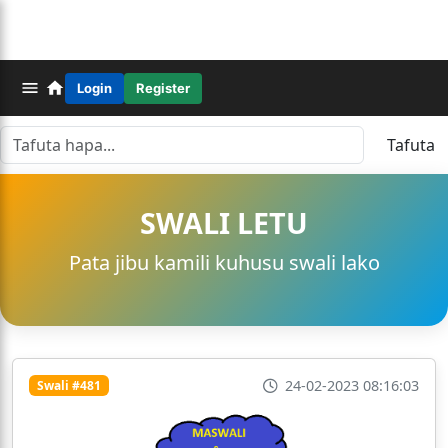
Login
Register
Tafuta
SWALI LETU
Pata jibu kamili kuhusu swali lako
24-02-2023 08:16:03
Swali #481