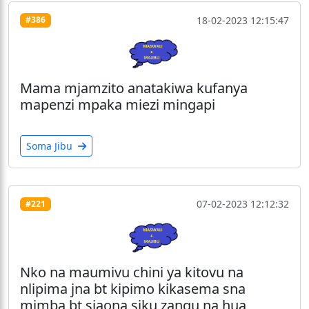
18-02-2023 12:15:47
#386
Mama mjamzito anatakiwa kufanya
mapenzi mpaka miezi mingapi
Soma Jibu
07-02-2023 12:12:32
#221
Nko na maumivu chini ya kitovu na
nlipima jna bt kipimo kikasema sna
mimba bt sjaona siku zangu na hua