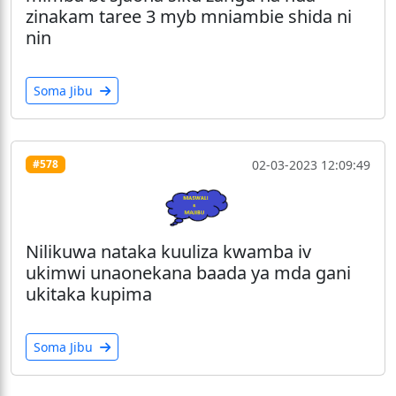
zinakam taree 3 myb mniambie shida ni
nin
Soma Jibu
02-03-2023 12:09:49
#578
Nilikuwa nataka kuuliza kwamba iv
ukimwi unaonekana baada ya mda gani
ukitaka kupima
Soma Jibu