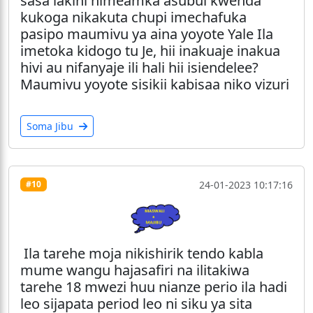
sasa lakini nimeamka asubui kwenda
kukoga nikakuta chupi imechafuka
pasipo maumivu ya aina yoyote Yale Ila
imetoka kidogo tu Je, hii inakuaje inakua
hivi au nifanyaje ili hali hii isiendelee?
Maumivu yoyote sisikii kabisaa niko vizuri
Soma Jibu
24-01-2023 10:17:16
#10
Ila tarehe moja nikishirik tendo kabla
mume wangu hajasafiri na ilitakiwa
tarehe 18 mwezi huu nianze perio ila hadi
leo sijapata period leo ni siku ya sita