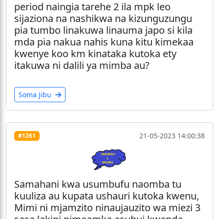
period naingia tarehe 2 ila mpk leo
sijaziona na nashikwa na kizunguzungu
pia tumbo linakuwa linauma japo si kila
mda pia nakua nahis kuna kitu kimekaa
kwenye koo km kinataka kutoka ety
itakuwa ni dalili ya mimba au?
Soma Jibu
21-05-2023 14:00:38
#1261
Samahani kwa usumbufu naomba tu
kuuliza au kupata ushauri kutoka kwenu,
Mimi ni mjamzito ninaujauzito wa miezi 3