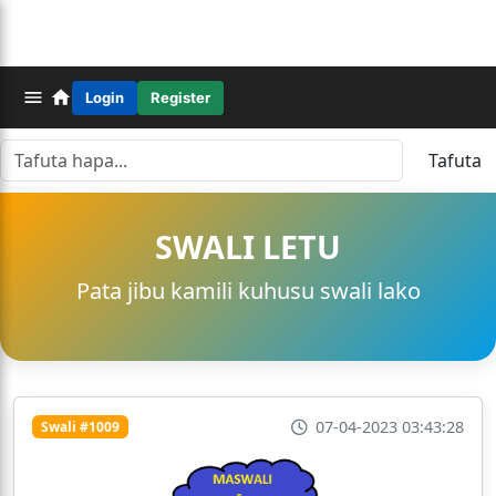
Login
Register
Tafuta
SWALI LETU
Pata jibu kamili kuhusu swali lako
07-04-2023 03:43:28
Swali #1009