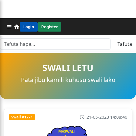
Login
Register
Tafuta
SWALI LETU
Pata jibu kamili kuhusu swali lako
21-05-2023 14:08:46
Swali #1271