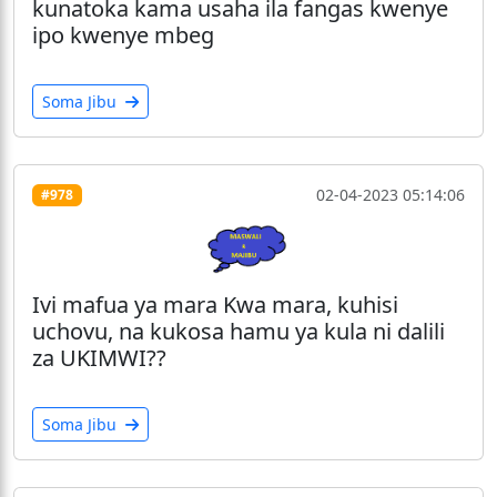
kunatoka kama usaha ila fangas kwenye
ipo kwenye mbeg
Soma Jibu
02-04-2023 05:14:06
#978
Ivi mafua ya mara Kwa mara, kuhisi
uchovu, na kukosa hamu ya kula ni dalili
za UKIMWI??
Soma Jibu