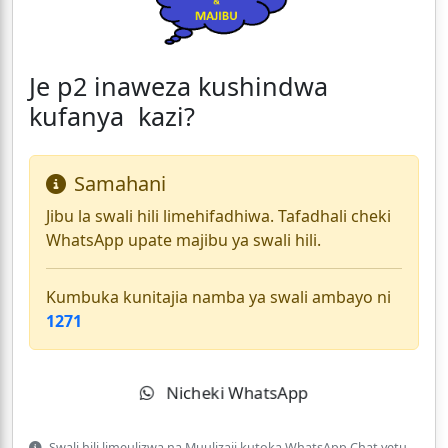
Je p2 inaweza kushindwa
kufanya kazi?
Samahani
Jibu la swali hili limehifadhiwa. Tafadhali cheki
WhatsApp upate majibu ya swali hili.
Kumbuka kunitajia namba ya swali ambayo ni
1271
Nicheki WhatsApp
Swali hili limeulizwa na Muulizaji kutoka WhatsApp Chat yetu.