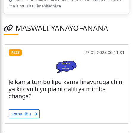
Jina la muulizaji limehifadhiwa.
MASWALI YANAYOFANANA
27-02-2023 06:11:31
#528
Je kama tumbo lipo kama linavuruga chin
ya kitovu hiyo pia ni dalili ya mimba
changa?
Soma Jibu