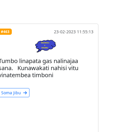
23-02-2023 11:55:13
#463
Tumbo linapata gas nalinajaa
sana. Kunawakati nahisi vitu
vinatembea timboni
Soma Jibu