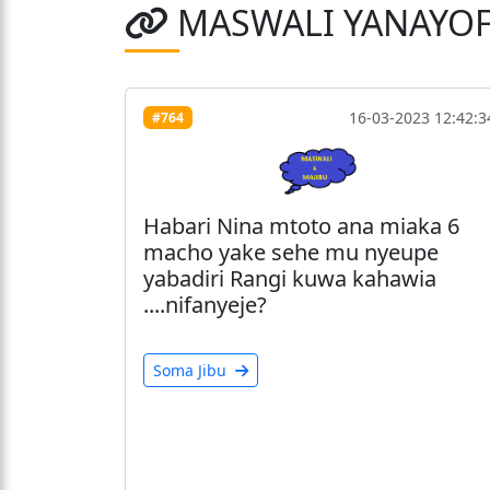
MASWALI YANAYO
16-03-2023 12:42:3
#764
Habari Nina mtoto ana miaka 6
macho yake sehe mu nyeupe
yabadiri Rangi kuwa kahawia
....nifanyeje?
Soma Jibu