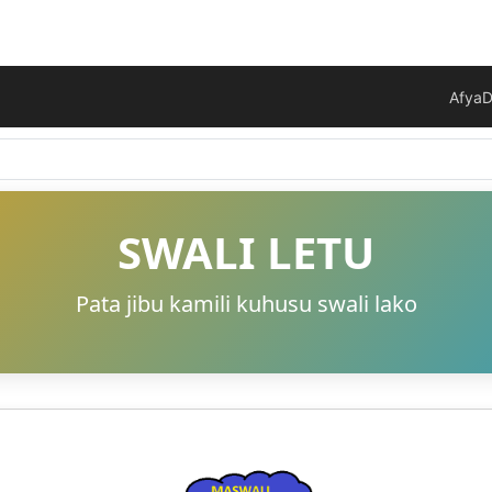
Afya
D
SWALI LETU
Pata jibu kamili kuhusu swali lako