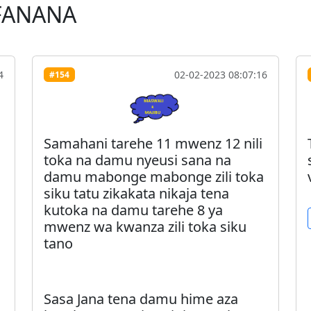
FANANA
4
02-02-2023 08:07:16
#154
Samahani tarehe 11 mwenz 12 nili
toka na damu nyeusi sana na
damu mabonge mabonge zili toka
siku tatu zikakata nikaja tena
kutoka na damu tarehe 8 ya
mwenz wa kwanza zili toka siku
tano
Sasa Jana tena damu hime aza