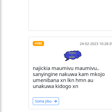
24-02-2023 10:28:3
#488
najickia maumivu maumivu..
sanyingine nakuwa kam mkojo
umenibana xn lkn hmn au
unakuwa kidogo xn
Soma Jibu