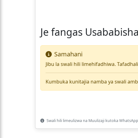
Je fangas Usababish
Samahani
Jibu la swali hili limehifadhiwa. Tafadha
Kumbuka kunitajia namba ya swali amb
Swali hili limeulizwa na Muulizaji kutoka WhatsApp 