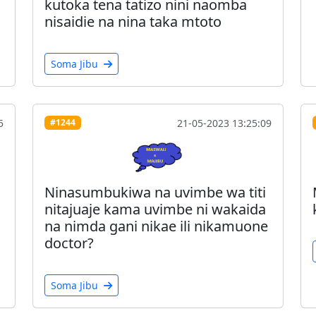
kutoka tena tatizo nini naomba
nisaidie na nina taka mtoto
Soma Jibu
5
21-05-2023 13:25:09
#1244
Ninasumbukiwa na uvimbe wa titi
nitajuaje kama uvimbe ni wakaida
na nimda gani nikae ili nikamuone
doctor?
Soma Jibu