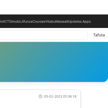
ini
ICT
Simulizi
Jifunze
Courses
Vitabu
Maswali
Updates.
Apps
Tafuta
05-02-2023 05:36:18