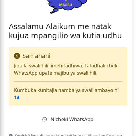
Assalamu Alaikum me natak
kujua mpangilio wa kutia udhu
Samahani
Jibu la swali hili limehifadhiwa. Tafadhali cheki
WhatsApp upate majibu ya swali hili.
Kumbuka kunitajia namba ya swali ambayo ni
14
Nicheki WhatsApp
Swali hili limeulizwa na Muulizaji kutoka WhatsApp Chat yetu.