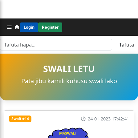
Login
Register
Tafuta
SWALI LETU
Pata jibu kamili kuhusu swali lako
24-01-2023 17:42:41
Swali #14