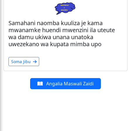
Samahani naomba kuuliza je kama
mwanamke huendi mwenzini ila uteute
wa damu ukiwa unana unatoka
uwezekano wa kupata mimba upo
Soma Jibu
Angalia Maswali Zaidi