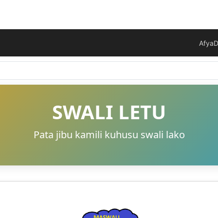
Afya
D
SWALI LETU
Pata jibu kamili kuhusu swali lako