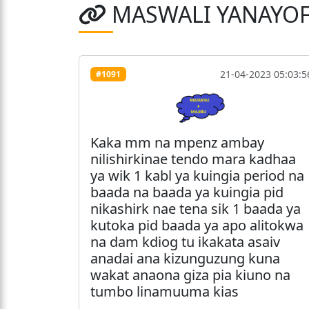
MASWALI YANAYO
21-04-2023 05:03:5
#1091
Kaka mm na mpenz ambay
nilishirkinae tendo mara kadhaa
ya wik 1 kabl ya kuingia period na
baada na baada ya kuingia pid
nikashirk nae tena sik 1 baada ya
kutoka pid baada ya apo alitokwa
na dam kdiog tu ikakata asaiv
anadai ana kizunguzung kuna
wakat anaona giza pia kiuno na
tumbo linamuuma kias