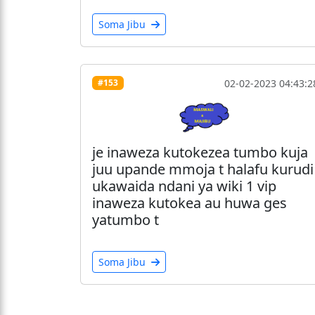
Soma Jibu
02-02-2023 04:43:2
#153
je inaweza kutokezea tumbo kuja
juu upande mmoja t halafu kurudi
ukawaida ndani ya wiki 1 vip
inaweza kutokea au huwa ges
yatumbo t
Soma Jibu