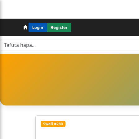
Login
Register
Swali #280