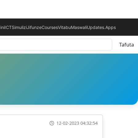
ini
ICT
Simulizi
Jifunze
Courses
Vitabu
Maswali
Updates.
Apps
Tafuta
12-02-2023 04:32:54