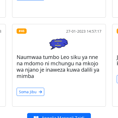
8
27-01-2023 14:57:17
#46
Naumwaa tumbo Leo siku ya nne
na mdomo ni mchungu na mkojo
wa njano je inaweza kuwa dalili ya
mimba
Soma Jibu
Angalia Maswali Zaidi