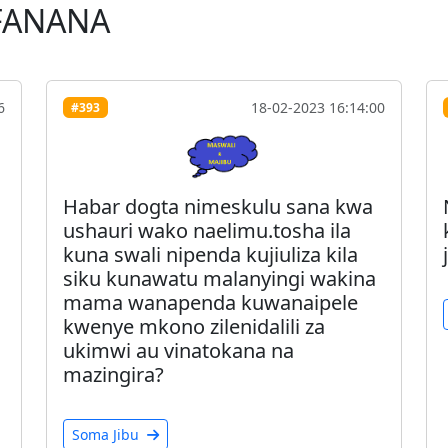
FANANA
6
18-02-2023 16:14:00
#393
Habar dogta nimeskulu sana kwa
ushauri wako naelimu.tosha ila
kuna swali nipenda kujiuliza kila
siku kunawatu malanyingi wakina
mama wanapenda kuwanaipele
kwenye mkono zilenidalili za
ukimwi au vinatokana na
mazingira?
Soma Jibu