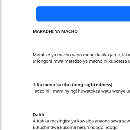
MARADHI YA MACHO
Matatizo ya macho yapo mengi katika jamii, lak
Miongoni mwa matatizo ya macho ni kupoteza 
1.Kutoona karibu (long sightedness)
Tatizo hili mara nyingi huwatokea watu wenye 
Dalili
A.Katika mazingira ya kawaida anaona sawa sa
B.Kushindwa kusoma herufi ndogo ndogo