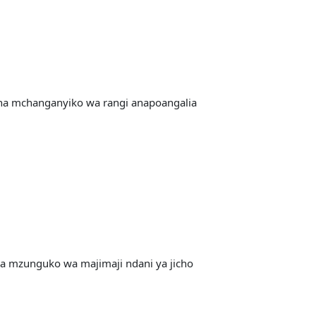
na mchanganyiko wa rangi anapoangalia
wa mzunguko wa majimaji ndani ya jicho