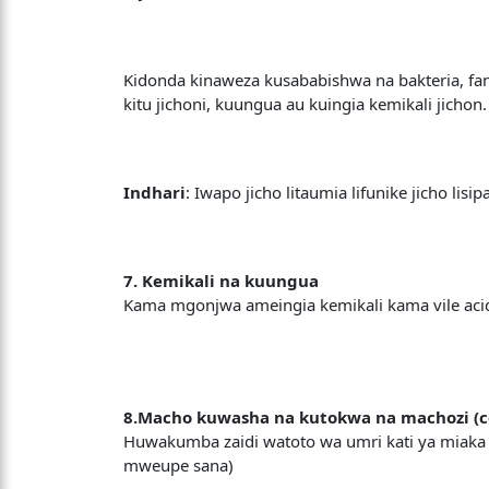
Kidonda kinaweza kusababishwa na bakteria, fa
kitu jichoni, kuungua au kuingia kemikali jichon.
Indhari
: Iwapo jicho litaumia lifunike jicho li
7. Kemikali na kuungua
Kama mgonjwa ameingia kemikali kama vile acid, 
8.Macho kuwasha na kutokwa na machozi (co
Huwakumba zaidi watoto wa umri kati ya miak
mweupe sana)