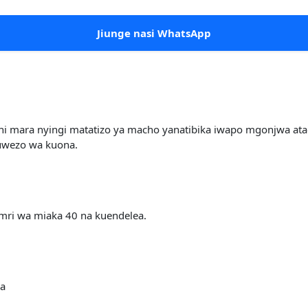
Jiunge nasi WhatsApp
ini mara nyingi matatizo ya macho yanatibika iwapo mgonjwa ata
uwezo wa kuona.
umri wa miaka 40 na kuendelea.
wa