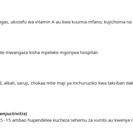
ngas, ukosefu wa vitamin A au kwa kuumia mfano; kujichoma na 
sipate mwangaza kisha mpeleke mgonjwa hospitali.
alkali, saruji, chokaa mtie maji ya mchuruziko kwa takriban da
njuctivitis)
a 5 -15 ambao hupendelea kucheza sehemu za vumbi au kwenye