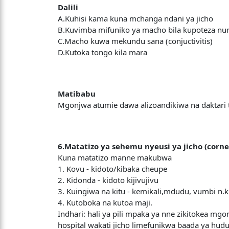
Dalili
A.Kuhisi kama kuna mchanga ndani ya jicho
B.Kuvimba mifuniko ya macho bila kupoteza nur
C.Macho kuwa mekundu sana (conjuctivitis)
D.Kutoka tongo kila mara
Matibabu
Mgonjwa atumie dawa alizoandikiwa na daktari t
6.Matatizo ya sehemu nyeusi ya jicho (corne
Kuna matatizo manne makubwa
1. Kovu - kidoto/kibaka cheupe
2. Kidonda - kidoto kijivujivu
3. Kuingiwa na kitu - kemikali,mdudu, vumbi n.k
4. Kutoboka na kutoa maji.
Indhari: hali ya pili mpaka ya nne zikitokea mg
hospital wakati jicho limefunikwa baada ya hu