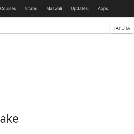
Courses
Vitabu
Maswali
Updates.
Apps
TAFUTA
yake