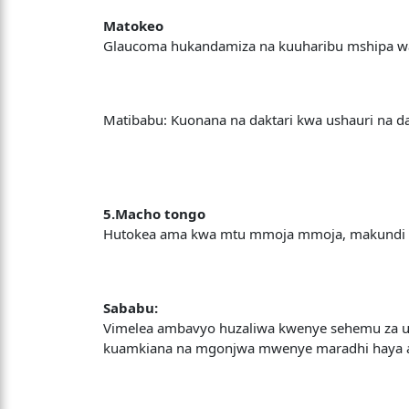
Matokeo
Glaucoma hukandamiza na kuuharibu mshipa wa
Matibabu: Kuonana na daktari kwa ushauri na 
5.Macho tongo
Hutokea ama kwa mtu mmoja mmoja, makundi 
Sababu:
Vimelea ambavyo huzaliwa kwenye sehemu za u
kuamkiana na mgonjwa mwenye maradhi haya au