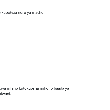
 kupoteza nuru ya macho.
 kwa mfano kutokuosha mikono baada ya
iwani.