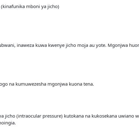
 (kinafunika mboni ya jicho)
ubwani, inaweza kuwa kwenye jicho moja au yote. Mgonjwa huo
mdogo na kumuwezesha mgonjwa kuona tena.
ya jicho (intraocular pressure) kutokana na kukosekana uwiano 
hoingia.