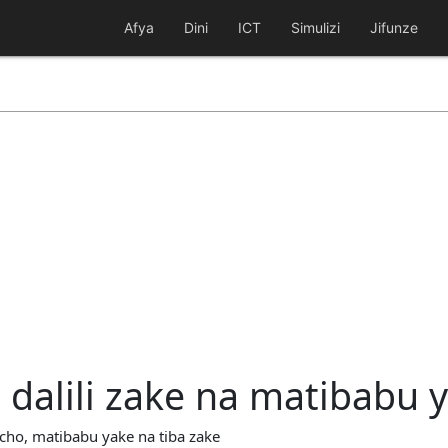
Afya
Dini
ICT
Simulizi
Jifunze
dalili zake na matibabu 
ho, matibabu yake na tiba zake