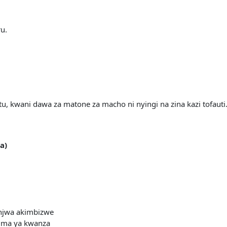
u.
u, kwani dawa za matone za macho ni nyingi na zina kazi tofauti
a)
onjwa akimbizwe
duma ya kwanza