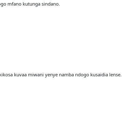
ogo mfano kutunga sindano.
kikosa kuvaa miwani yenye namba ndogo kusaidia lense.