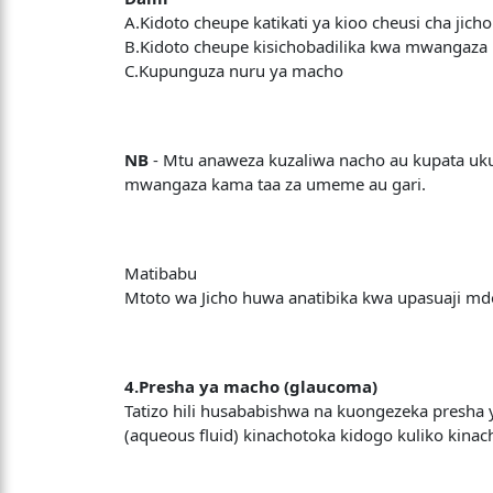
A.Kidoto cheupe katikati ya kioo cheusi cha jicho
B.Kidoto cheupe kisichobadilika kwa mwangaza
C.Kupunguza nuru ya macho
NB
- Mtu anaweza kuzaliwa nacho au kupata uk
mwangaza kama taa za umeme au gari.
Matibabu
Mtoto wa Jicho huwa anatibika kwa upasuaji 
4.Presha ya macho (glaucoma)
Tatizo hili husababishwa na kuongezeka presha 
(aqueous fluid) kinachotoka kidogo kuliko kinac