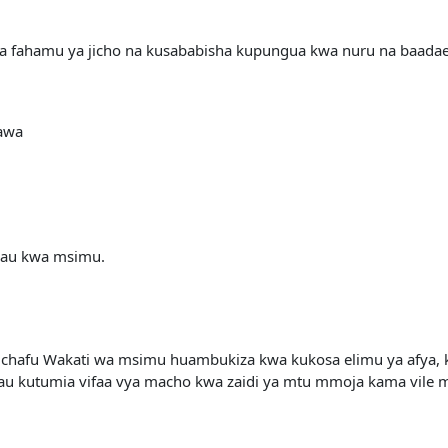
 fahamu ya jicho na kusababisha kupungua kwa nuru na baadae
dawa
au kwa msimu.
chafu Wakati wa msimu huambukiza kwa kukosa elimu ya afya,
 kutumia vifaa vya macho kwa zaidi ya mtu mmoja kama vile m