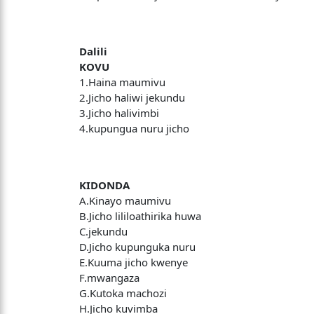
Dalili
KOVU
1.Haina maumivu
2.Jicho haliwi jekundu
3.Jicho halivimbi
4.kupungua nuru jicho
KIDONDA
A.Kinayo maumivu
B.Jicho lililoathirika huwa
C.jekundu
D.Jicho kupunguka nuru
E.Kuuma jicho kwenye
F.mwangaza
G.Kutoka machozi
H.Jicho kuvimba