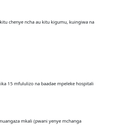
kitu chenye ncha au kitu kigumu, kuingiwa na
kika 15 mfululizo na baadae mpeleke hospitali
 muangaza mkali (pwani yenye mchanga