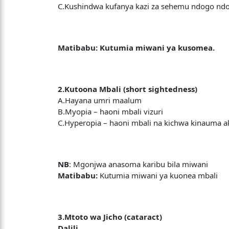
C.Kushindwa kufanya kazi za sehemu ndogo nd
Matibabu: Kutumia miwani ya kusomea.
2.Kutoona Mbali (short sightedness)
A.Hayana umri maalum
B.Myopia – haoni mbali vizuri
C.Hyperopia – haoni mbali na kichwa kinauma a
NB
: Mgonjwa anasoma karibu bila miwani
Matibabu:
Kutumia miwani ya kuonea mbali
3.Mtoto wa Jicho (cataract)
Dalili