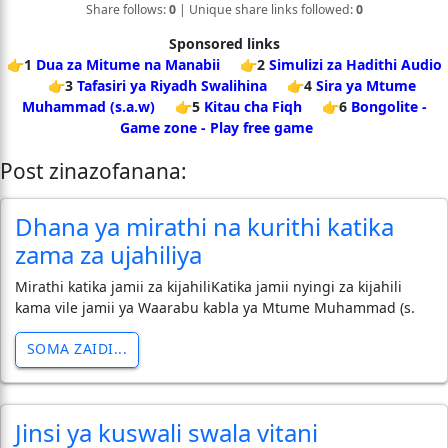
Share follows:
0
| Unique share links followed:
0
Sponsored links
👉1
Dua za Mitume na Manabii
👉2
Simulizi za Hadithi Audio
👉3
Tafasiri ya Riyadh Swalihina
👉4
Sira ya Mtume
Muhammad (s.a.w)
👉5
Kitau cha Fiqh
👉6
Bongolite -
Game zone - Play free game
Post zinazofanana:
Dhana ya mirathi na kurithi katika
zama za ujahiliya
Mirathi katika jamii za kijahiliKatika jamii nyingi za kijahili
kama vile jamii ya Waarabu kabla ya Mtume Muhammad (s.
SOMA ZAIDI...
Jinsi ya kuswali swala vitani