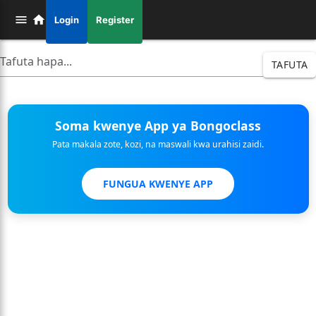
Login
Register
TAFUTA
Soma kwenye App ya Bongoclass
Pata makala zote, kozi, na maswali kwa urahisi zaidi.
FUNGUA KWENYE APP