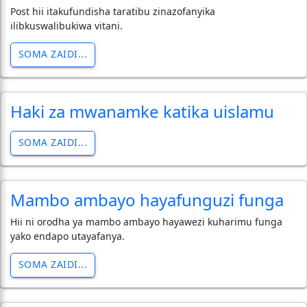
Post hii itakufundisha taratibu zinazofanyika
ilibkuswalibukiwa vitani.
SOMA ZAIDI...
Haki za mwanamke katika uislamu
SOMA ZAIDI...
Mambo ambayo hayafunguzi funga
Hii ni orodha ya mambo ambayo hayawezi kuharimu funga
yako endapo utayafanya.
SOMA ZAIDI...