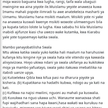
moja wasio baguana kwa lugha, rangi, taifa wala ubaguzi
mwingine wa aina yoyote ile.Muislamu yeyote anaweza kuwa
Imamu mahali popote ilimradi tu awe anatekeleza masharti ya
Uimamu. Muislamu hana msikiti maalum. Misikiti yote ni yake
na anaweza kuswali kwenye msikiti wowote ulimwenguni bila
ya kupata tatizo lolote la lugha. Kwa sababu hii kila Muislamu
inabidi ajifunze kiasi cha uwezo wake kutamka, kwa Kiarabu
yale yote tuyasemayo katika swala.
Mambo yanayobatilisha Swala
Mtu akiwa katika swala yuko katika hali maalum na haruhusiwi
kufanya kitu kingine nje ya swala hata vile vitendo vya kawaida
alivyovizoea. Hivyo ukiwa ndani ya swala ukifanya au kukitokea
moja ya mambo yafuatayo, swala yako itakuwa imebatilika na
itabidi uanze upya.
(a) Kutoelekea Qibla kwa kifua pasi na dharura yoyote ya
kisheria. (b) Kupatikana na hadathi kubwa, ndogo au ya kati na
kati.
(c) Kufikwa na najisi mwilini, nguoni au mahali pa kuswalia.
(d) Kuvukwa na nguo ukawa uchi. Wanaume wanaovaa shati
fupi wajihadhari sana hapa kwani,hasa wakati wa kurukuu na
kusujudu, migongo yao (viuno vyao) chini ya usawa wa kitovu