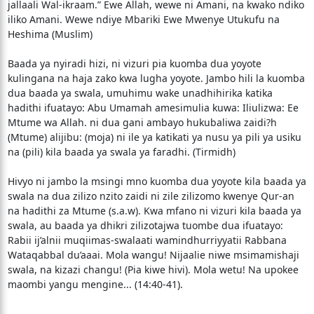
jallaali Wal-ikraam.” Ewe Allah, wewe ni Amani, na kwako ndiko
iliko Amani. Wewe ndiye Mbariki Ewe Mwenye Utukufu na
Heshima (Muslim)
Baada ya nyiradi hizi, ni vizuri pia kuomba dua yoyote
kulingana na haja zako kwa lugha yoyote. Jambo hili la kuomba
dua baada ya swala, umuhimu wake unadhihirika katika
hadithi ifuatayo: Abu Umamah amesimulia kuwa: Iliulizwa: Ee
Mtume wa Allah. ni dua gani ambayo hukubaliwa zaidi?h
(Mtume) alijibu: (moja) ni ile ya katikati ya nusu ya pili ya usiku
na (pili) kila baada ya swala ya faradhi. (Tirmidh)
Hivyo ni jambo la msingi mno kuomba dua yoyote kila baada ya
swala na dua zilizo nzito zaidi ni zile zilizomo kwenye Qur-an
na hadithi za Mtume (s.a.w). Kwa mfano ni vizuri kila baada ya
swala, au baada ya dhikri zilizotajwa tuombe dua ifuatayo:
Rabii ij’alnii muqiimas-swalaati wamindhurriyyatii Rabbana
Wataqabbal du’aaai. Mola wangu! Nijaalie niwe msimamishaji
swala, na kizazi changu! (Pia kiwe hivi). Mola wetu! Na upokee
maombi yangu mengine... (14:40-41).