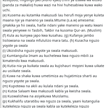
(panda za makalio) huwa wazi na hivi huhesabiwa kuwa wako
uchi.
(e) Kusema au kutamka makusudi lau herufi moja yenye kuleta
maana nje ya maneno ya swala.Mtume (s.a.w) amesema:
gHakika ya hii swala, haifai ndani yake maneno ya watu kwani
swala yenyewe ni Tasbih, Takbir na kusoma Qur-an. (Muslim)
(f) Kula au kunywa japo kwa kusahau. (g) Kufanya jambo
lisilowiana na swala mfululizo mara tatu. (h) Kuiacha nguzo
yoyote ya swala
(i) Ukizidisha nguzo yoyote ya swala makusudi.
(j) Kumtangulia Imam au kuchelewa kwa nguzo mbili za
kimatendo kwa makusudi.
(k) Kutia nia ya kuikata swala au kujishauri moyoni kuwa uikate
au usiikate swala.
(l) Kuwa na shaka kuwa umetimiza au hujatimiza sharti au
nguzo yoyote ya swala.
(m) Kupotewa na akili au kulala ndani ya swala.
(n) Kutoa Salaam kwa makusudi kabla ya kwisha swala.
(o) Kuswalishwa na asiyekuwa Muislamu.
(p) Kukhalifu utaratibu wa nguzo za swala, yaani kutangulia
kutekeleza nguzo ya swala kabla ya kutekeleza nguzo