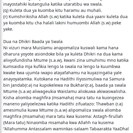
inayostahiki kutangulia katika utaratibu wa swala.
(q) Kuleta dua ya kuomba kitu haramu au muhali.
(r) Kumshirikisha Allah (s.w) katika kuleta dua yaani kuleta dua
ya kuomba kitu cha halali lakini humuombi Allah (s.w) peke
yake.
Dua na Dhikri Baada ya Swala
Ni vizuri mara Muislamu anapomaliza kuswali kama hana
dharura yoyote asiondoke bila ya kuleta Dhikri na dua kama
alivyofundisha Mtume (s.a.w), kwani zina umuhimu mno katika
kumsaidia mja kufikia lengo la swala na lengo la kuumbwa
kwake kwa ujumla iwapo atayafahamu na kuyazingatia yale
anayoyatamka. Kutokana na Hadithi iliyosimuliwa na Samura
bin Jandab(r.a) na kupokelewa na Bukhari(r.a), baada ya swala
Mtume (s.a.w) aliwageukia Waislamu aliokuwa akiwaswalisha.
Kisha aliomba maghfira (msamaha) mara tatu na kuongezea
maneno yaliyoelezwa katika Hadithi zifuatazo: Thawban (r.a)
amesimulia kuwa Mtume (s.a.w) alipomaliza swala aliomba
maghfira (msamaha) mara tatu kwa kusema: Astagh-firullah
(Mara tatu) Ninaomba msamaha kwa Allahh na kusema
“Allahumma Antassalam waminkas-salaam Tabaarakta YaaDhal