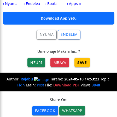
‹ Nyuma
› Endelea
‹ Books
‹ Apps ››
Download App yetu
NYUMA
ENDELEA
Umeionaje Makala hii.. ?
NZURI
MBAYA
SAVE
Author:
Rajabu
Tarehe:
2024-05-10 14:53:23
Topic:
Fiqh
Main:
Post
File:
Download PDF
Views
3848
Share On:
FACEBOOK
WHATSAPP