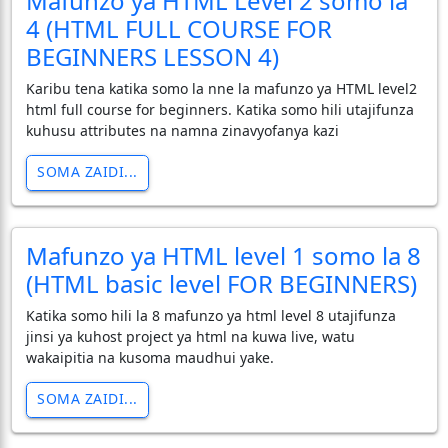
Mafunzo ya HTML Level 2 somo la
4 (HTML FULL COURSE FOR
BEGINNERS LESSON 4)
Karibu tena katika somo la nne la mafunzo ya HTML level2
html full course for beginners. Katika somo hili utajifunza
kuhusu attributes na namna zinavyofanya kazi
SOMA ZAIDI...
Mafunzo ya HTML level 1 somo la 8
(HTML basic level FOR BEGINNERS)
Katika somo hili la 8 mafunzo ya html level 8 utajifunza
jinsi ya kuhost project ya html na kuwa live, watu
wakaipitia na kusoma maudhui yake.
SOMA ZAIDI...