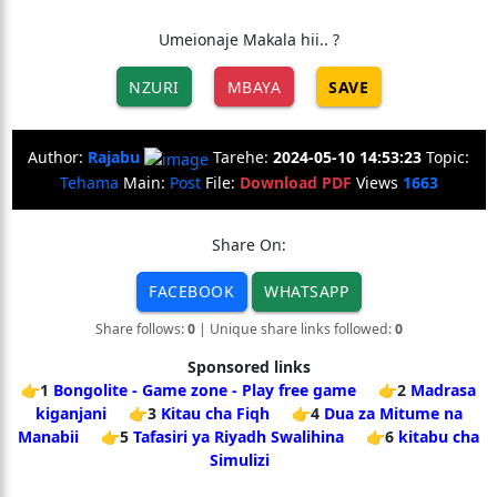
Umeionaje Makala hii.. ?
NZURI
MBAYA
SAVE
Author:
Rajabu
Tarehe:
2024-05-10 14:53:23
Topic:
Tehama
Main:
Post
File:
Download PDF
Views
1663
Share On:
FACEBOOK
WHATSAPP
Share follows:
0
| Unique share links followed:
0
Sponsored links
👉1
Bongolite - Game zone - Play free game
👉2
Madrasa
kiganjani
👉3
Kitau cha Fiqh
👉4
Dua za Mitume na
Manabii
👉5
Tafasiri ya Riyadh Swalihina
👉6
kitabu cha
Simulizi