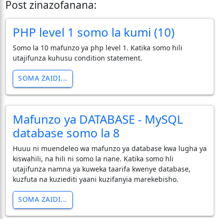
Post zinazofanana:
PHP level 1 somo la kumi (10)
Somo la 10 mafunzo ya php level 1. Katika somo hili
utajifunza kuhusu condition statement.
SOMA ZAIDI...
Mafunzo ya DATABASE - MySQL
database somo la 8
Huuu ni muendeleo wa mafunzo ya database kwa lugha ya
kiswahili, na hili ni somo la nane. Katika somo hli
utajifunza namna ya kuweka taarifa kwenye database,
kuzfuta na kuziediti yaani kuzifanyia marekebisho.
SOMA ZAIDI...