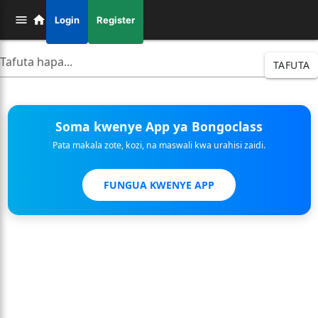
Login
Register
TAFUTA
Soma kwenye App ya Bongoclass
Pata makala zote, kozi, na maswali kwa urahisi zaidi.
FUNGUA KWENYE APP