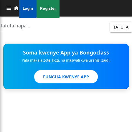
Login
Register
TAFUTA
Soma kwenye App ya Bongoclass
Pata makala zote, kozi, na maswali kwa urahisi zaidi.
FUNGUA KWENYE APP