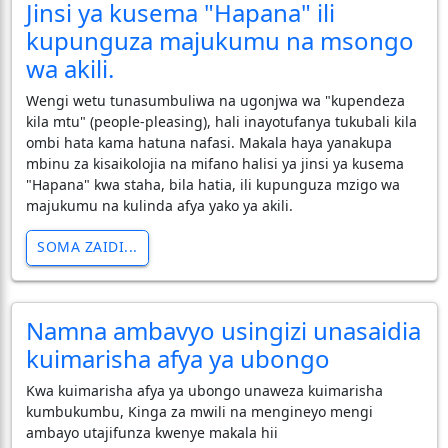
Jinsi ya kusema "Hapana" ili
kupunguza majukumu na msongo
wa akili.
Wengi wetu tunasumbuliwa na ugonjwa wa "kupendeza
kila mtu" (people-pleasing), hali inayotufanya tukubali kila
ombi hata kama hatuna nafasi. Makala haya yanakupa
mbinu za kisaikolojia na mifano halisi ya jinsi ya kusema
"Hapana" kwa staha, bila hatia, ili kupunguza mzigo wa
majukumu na kulinda afya yako ya akili.
SOMA ZAIDI...
Namna ambavyo usingizi unasaidia
kuimarisha afya ya ubongo
Kwa kuimarisha afya ya ubongo unaweza kuimarisha
kumbukumbu, Kinga za mwili na mengineyo mengi
ambayo utajifunza kwenye makala hii