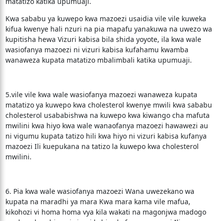
matatizo katika upumuaji.
Kwa sababu ya kuwepo kwa mazoezi usaidia vile vile kuweka
kifua kwenye hali nzuri na pia mapafu yanakuwa na uwezo wa
kupitisha hewa Vizuri kabisa bila shida yoyote, ila kwa wale
wasiofanya mazoezi ni vizuri kabisa kufahamu kwamba
wanaweza kupata matatizo mbalimbali katika upumuaji.
5.vile vile kwa wale wasiofanya mazoezi wanaweza kupata
matatizo ya kuwepo kwa cholesterol kwenye mwili kwa sababu
cholesterol usababishwa na kuwepo kwa kiwango cha mafuta
mwilini kwa hiyo kwa wale wanaofanya mazoezi hawawezi au
ni vigumu kupata tatizo hili kwa hiyo ni vizuri kabisa kufanya
mazoezi Ili kuepukana na tatizo la kuwepo kwa cholesterol
mwilini.
6. Pia kwa wale wasiofanya mazoezi Wana uwezekano wa
kupata na maradhi ya mara Kwa mara kama vile mafua,
kikohozi vi homa homa vya kila wakati na magonjwa madogo