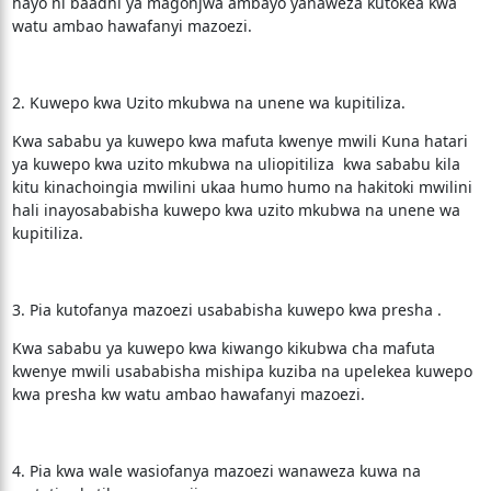
hayo ni baadhi ya magonjwa ambayo yanaweza kutokea kwa
watu ambao hawafanyi mazoezi.
2. Kuwepo kwa Uzito mkubwa na unene wa kupitiliza.
Kwa sababu ya kuwepo kwa mafuta kwenye mwili Kuna hatari
ya kuwepo kwa uzito mkubwa na uliopitiliza kwa sababu kila
kitu kinachoingia mwilini ukaa humo humo na hakitoki mwilini
hali inayosababisha kuwepo kwa uzito mkubwa na unene wa
kupitiliza.
3. Pia kutofanya mazoezi usababisha kuwepo kwa presha .
Kwa sababu ya kuwepo kwa kiwango kikubwa cha mafuta
kwenye mwili usababisha mishipa kuziba na upelekea kuwepo
kwa presha kw watu ambao hawafanyi mazoezi.
4. Pia kwa wale wasiofanya mazoezi wanaweza kuwa na