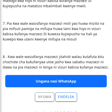
madogo kwa hiyo ni vizuri kabisa kufanya mazoezi Ili
kujiepusha na matatizo mbalimbali kwenye mwili.
7. Pia kwa wale wasiofanya mazoezi miili yao huwa mizito na
pia mifsuli pamoja na mifupa huwa laini kwa hiyo ni vizuri
kabisa kufanya mazoezi Ili kuweza kujiepusha na hali ya
kuwepo kwa ulaini kwenye mifupa na misuli
8 . Kwa wale wasiofanya mazoezi jitahidi walau kutafuta kitu
chochote cha kukufanyaa utoe jasho kwa sababu mazoezi ni
dawa na pia mazoezi ni kinga ni vizuri kabisa kufanya mazoezi.
Ungana nasi WhatsApp
NYUMA
ENDELEA