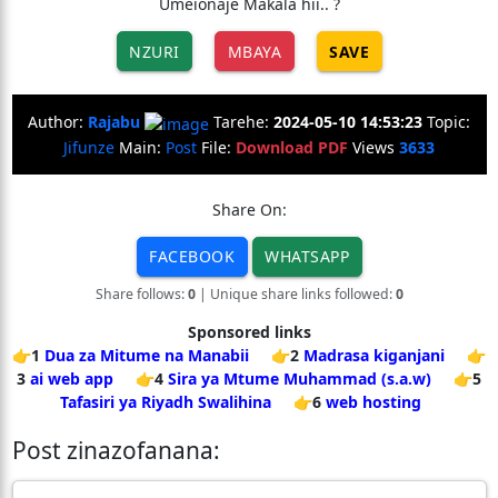
Umeionaje Makala hii.. ?
NZURI
MBAYA
SAVE
Author:
Rajabu
Tarehe:
2024-05-10 14:53:23
Topic:
Jifunze
Main:
Post
File:
Download PDF
Views
3633
Share On:
FACEBOOK
WHATSAPP
Share follows:
0
| Unique share links followed:
0
Sponsored links
👉1
Dua za Mitume na Manabii
👉2
Madrasa kiganjani
👉
3
ai web app
👉4
Sira ya Mtume Muhammad (s.a.w)
👉5
Tafasiri ya Riyadh Swalihina
👉6
web hosting
Post zinazofanana: