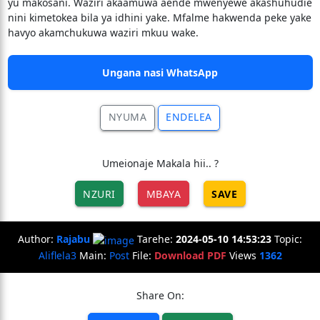
yu makosani. Waziri akaamuwa aende mwenyewe akashuhudie
nini kimetokea bila ya idhini yake. Mfalme hakwenda peke yake
havyo akamchukuwa waziri mkuu wake.
Ungana nasi WhatsApp
NYUMA
ENDELEA
Umeionaje Makala hii.. ?
NZURI
MBAYA
SAVE
Author:
Rajabu
Tarehe:
2024-05-10 14:53:23
Topic:
Aliflela3
Main:
Post
File:
Download PDF
Views
1362
Share On: