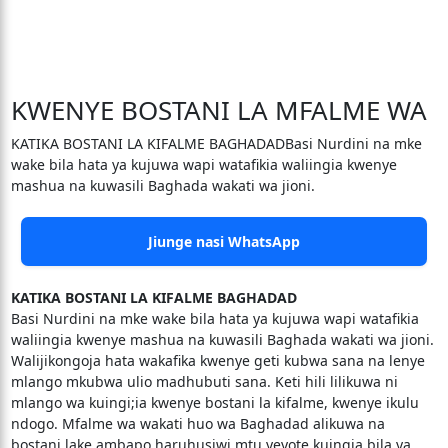
KWENYE BOSTANI LA MFALME WA
KATIKA BOSTANI LA KIFALME BAGHADADBasi Nurdini na mke
wake bila hata ya kujuwa wapi watafikia waliingia kwenye
mashua na kuwasili Baghada wakati wa jioni.
Jiunge nasi WhatsApp
KATIKA BOSTANI LA KIFALME BAGHADAD
Basi Nurdini na mke wake bila hata ya kujuwa wapi watafikia
waliingia kwenye mashua na kuwasili Baghada wakati wa jioni.
Walijikongoja hata wakafika kwenye geti kubwa sana na lenye
mlango mkubwa ulio madhubuti sana. Keti hili lilikuwa ni
mlango wa kuingi;ia kwenye bostani la kifalme, kwenye ikulu
ndogo. Mfalme wa wakati huo wa Baghadad alikuwa na
bostani lake ambapo haruhusiwi mtu yeyote kuingia bila ya