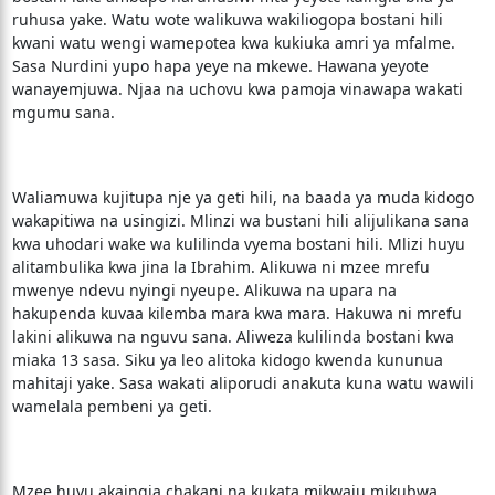
ruhusa yake. Watu wote walikuwa wakiliogopa bostani hili
kwani watu wengi wamepotea kwa kukiuka amri ya mfalme.
Sasa Nurdini yupo hapa yeye na mkewe. Hawana yeyote
wanayemjuwa. Njaa na uchovu kwa pamoja vinawapa wakati
mgumu sana.
Waliamuwa kujitupa nje ya geti hili, na baada ya muda kidogo
wakapitiwa na usingizi. Mlinzi wa bustani hili alijulikana sana
kwa uhodari wake wa kulilinda vyema bostani hili. Mlizi huyu
alitambulika kwa jina la Ibrahim. Alikuwa ni mzee mrefu
mwenye ndevu nyingi nyeupe. Alikuwa na upara na
hakupenda kuvaa kilemba mara kwa mara. Hakuwa ni mrefu
lakini alikuwa na nguvu sana. Aliweza kulilinda bostani kwa
miaka 13 sasa. Siku ya leo alitoka kidogo kwenda kununua
mahitaji yake. Sasa wakati aliporudi anakuta kuna watu wawili
wamelala pembeni ya geti.
Mzee huyu akaingia chakani na kukata mikwaju mikubwa