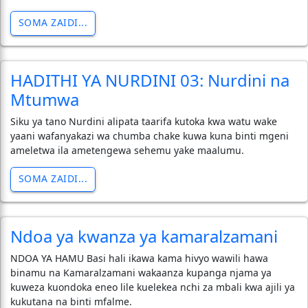
SOMA ZAIDI...
HADITHI YA NURDINI 03: Nurdini na
Mtumwa
Siku ya tano Nurdini alipata taarifa kutoka kwa watu wake
yaani wafanyakazi wa chumba chake kuwa kuna binti mgeni
ameletwa ila ametengewa sehemu yake maalumu.
SOMA ZAIDI...
Ndoa ya kwanza ya kamaralzamani
NDOA YA HAMU Basi hali ikawa kama hivyo wawili hawa
binamu na Kamaralzamani wakaanza kupanga njama ya
kuweza kuondoka eneo lile kuelekea nchi za mbali kwa ajili ya
kukutana na binti mfalme.