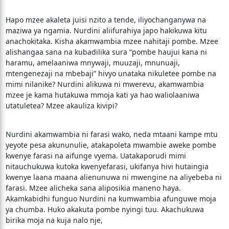
Hapo mzee akaleta juisi nzito a tende, iliyochanganywa na
maziwa ya ngamia. Nurdini aliifurahiya japo hakikuwa kitu
anachokitaka. Kisha akamwambia mzee nahitaji pombe. Mzee
alishangaa sana na kubadilika sura “pombe haujui kana ni
haramu, amelaaniwa mnywaji, muuzaji, mnunuaji,
mtengenezaji na mbebaji” hivyo unataka nikuletee pombe na
mimi nilanike? Nurdini alikuwa ni mwerevu, akamwambia
mzee je kama hutakuwa mmoja kati ya hao waliolaaniwa
utatuletea? Mzee akauliza kivipi?
Nurdini akamwambia ni farasi wako, neda mtaani kampe mtu
yeyote pesa akununulie, atakapoleta mwambie aweke pombe
kwenye farasi na aifunge vyema. Uatakaporudi mimi
nitauchukuwa kutoka kwenyefarasi, ukifanya hivi hutaingia
kwenye laana maana alienunuwa ni mwengine na aliyebeba ni
farasi. Mzee alicheka sana aliposikia maneno haya.
Akamkabidhi funguo Nurdini na kumwambia afunguwe moja
ya chumba. Huko akakuta pombe nyingi tuu. Akachukuwa
birika moja na kuja nalo nje,