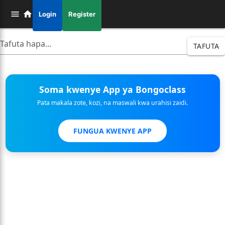
Login
Register
TAFUTA
Soma kwenye App ya Bongoclass
Pata makala zote, kozi, na maswali kwa urahisi zaidi.
FUNGUA KWENYE APP