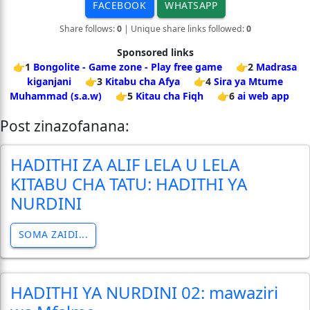
FACEBOOK
WHATSAPP
Share follows:
0
| Unique share links followed:
0
Sponsored links
👉1
Bongolite - Game zone - Play free game
👉2
Madrasa
kiganjani
👉3
Kitabu cha Afya
👉4
Sira ya Mtume
Muhammad (s.a.w)
👉5
Kitau cha Fiqh
👉6
ai web app
Post zinazofanana:
HADITHI ZA ALIF LELA U LELA
KITABU CHA TATU: HADITHI YA
NURDINI
SOMA ZAIDI...
HADITHI YA NURDINI 02: mawaziri