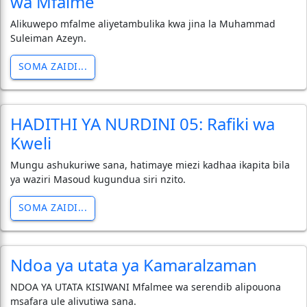
wa Mfalme
Alikuwepo mfalme aliyetambulika kwa jina la Muhammad
Suleiman Azeyn.
SOMA ZAIDI...
HADITHI YA NURDINI 05: Rafiki wa
Kweli
Mungu ashukuriwe sana, hatimaye miezi kadhaa ikapita bila
ya waziri Masoud kugundua siri nzito.
SOMA ZAIDI...
Ndoa ya utata ya Kamaralzaman
NDOA YA UTATA KISIWANI Mfalmee wa serendib alipouona
msafara ule alivutiwa sana.