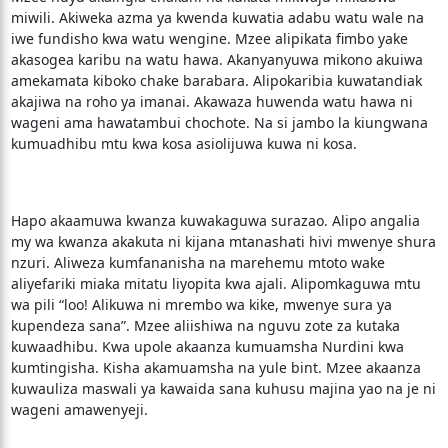
miwili. Akiweka azma ya kwenda kuwatia adabu watu wale na
iwe fundisho kwa watu wengine. Mzee alipikata fimbo yake
akasogea karibu na watu hawa. Akanyanyuwa mikono akuiwa
amekamata kiboko chake barabara. Alipokaribia kuwatandiak
akajiwa na roho ya imanai. Akawaza huwenda watu hawa ni
wageni ama hawatambui chochote. Na si jambo la kiungwana
kumuadhibu mtu kwa kosa asiolijuwa kuwa ni kosa.
Hapo akaamuwa kwanza kuwakaguwa surazao. Alipo angalia
my wa kwanza akakuta ni kijana mtanashati hivi mwenye shura
nzuri. Aliweza kumfananisha na marehemu mtoto wake
aliyefariki miaka mitatu liyopita kwa ajali. Alipomkaguwa mtu
wa pili “loo! Alikuwa ni mrembo wa kike, mwenye sura ya
kupendeza sana”. Mzee aliishiwa na nguvu zote za kutaka
kuwaadhibu. Kwa upole akaanza kumuamsha Nurdini kwa
kumtingisha. Kisha akamuamsha na yule bint. Mzee akaanza
kuwauliza maswali ya kawaida sana kuhusu majina yao na je ni
wageni amawenyeji.