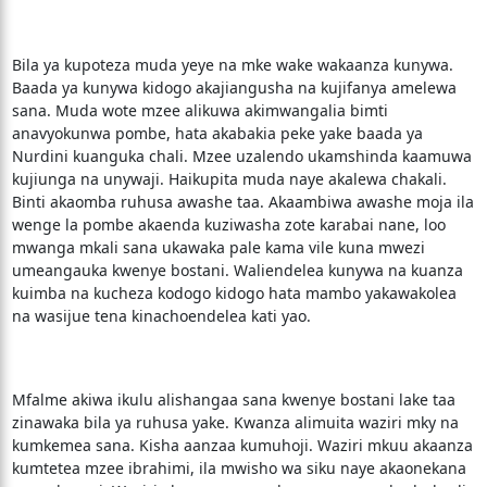
Bila ya kupoteza muda yeye na mke wake wakaanza kunywa.
Baada ya kunywa kidogo akajiangusha na kujifanya amelewa
sana. Muda wote mzee alikuwa akimwangalia bimti
anavyokunwa pombe, hata akabakia peke yake baada ya
Nurdini kuanguka chali. Mzee uzalendo ukamshinda kaamuwa
kujiunga na unywaji. Haikupita muda naye akalewa chakali.
Binti akaomba ruhusa awashe taa. Akaambiwa awashe moja ila
wenge la pombe akaenda kuziwasha zote karabai nane, loo
mwanga mkali sana ukawaka pale kama vile kuna mwezi
umeangauka kwenye bostani. Waliendelea kunywa na kuanza
kuimba na kucheza kodogo kidogo hata mambo yakawakolea
na wasijue tena kinachoendelea kati yao.
Mfalme akiwa ikulu alishangaa sana kwenye bostani lake taa
zinawaka bila ya ruhusa yake. Kwanza alimuita waziri mky na
kumkemea sana. Kisha aanzaa kumuhoji. Waziri mkuu akaanza
kumtetea mzee ibrahimi, ila mwisho wa siku naye akaonekana