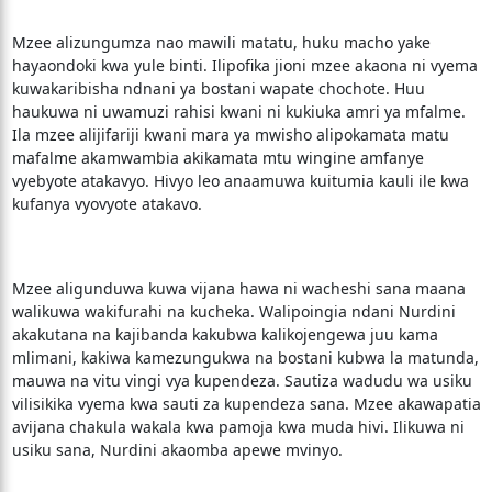
Mzee alizungumza nao mawili matatu, huku macho yake
hayaondoki kwa yule binti. Ilipofika jioni mzee akaona ni vyema
kuwakaribisha ndnani ya bostani wapate chochote. Huu
haukuwa ni uwamuzi rahisi kwani ni kukiuka amri ya mfalme.
Ila mzee alijifariji kwani mara ya mwisho alipokamata matu
mafalme akamwambia akikamata mtu wingine amfanye
vyebyote atakavyo. Hivyo leo anaamuwa kuitumia kauli ile kwa
kufanya vyovyote atakavo.
Mzee aligunduwa kuwa vijana hawa ni wacheshi sana maana
walikuwa wakifurahi na kucheka. Walipoingia ndani Nurdini
akakutana na kajibanda kakubwa kalikojengewa juu kama
mlimani, kakiwa kamezungukwa na bostani kubwa la matunda,
mauwa na vitu vingi vya kupendeza. Sautiza wadudu wa usiku
vilisikika vyema kwa sauti za kupendeza sana. Mzee akawapatia
avijana chakula wakala kwa pamoja kwa muda hivi. Ilikuwa ni
usiku sana, Nurdini akaomba apewe mvinyo.