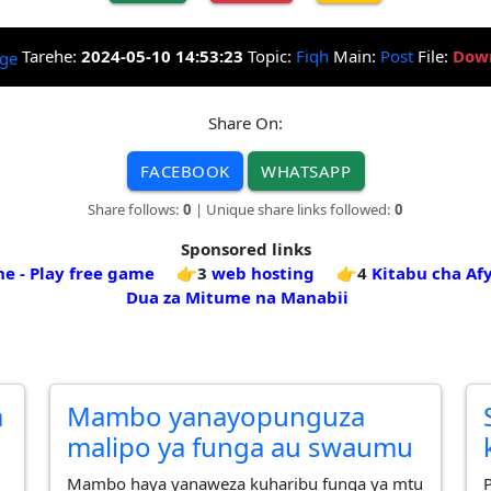
Tarehe:
2024-05-10 14:53:23
Topic:
Fiqh
Main:
Post
File:
Dow
Share On:
FACEBOOK
WHATSAPP
Share follows:
0
| Unique share links followed:
0
Sponsored links
e - Play free game
👉3
web hosting
👉4
Kitabu cha Af
Dua za Mitume na Manabii
a
Mambo yanayopunguza
malipo ya funga au swaumu
Mambo haya yanaweza kuharibu funga ya mtu