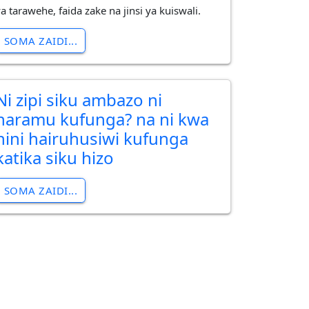
a tarawehe, faida zake na jinsi ya kuiswali.
SOMA ZAIDI...
Ni zipi siku ambazo ni
haramu kufunga? na ni kwa
nini hairuhusiwi kufunga
katika siku hizo
SOMA ZAIDI...