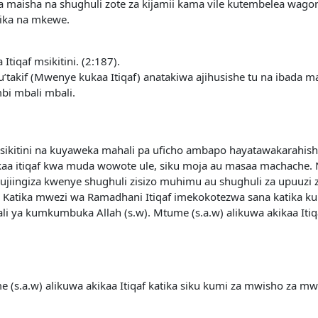
ya maisha na shughuli zote za kijamii kama vile kutembelea wago
yika na mkewe.
Itiqaf msikitini. (2:187).
’takif (Mwenye kukaa Itiqaf) anatakiwa ajihusishe tu na ibada 
ombi mbali mbali.
sikitini na kuyaweka mahali pa uficho ambapo hayatawakarahisha
aa itiqaf kwa muda wowote ule, siku moja au masaa machache.
 kujiingiza kwenye shughuli zisizo muhimu au shughuli za upuuz
. Katika mwezi wa Ramadhani Itiqaf imekokotezwa sana katika 
hali ya kumkumbuka Allah (s.w). Mtume (s.a.w) alikuwa akikaa Iti
 (s.a.w) alikuwa akikaa Itiqaf katika siku kumi za mwisho za mw