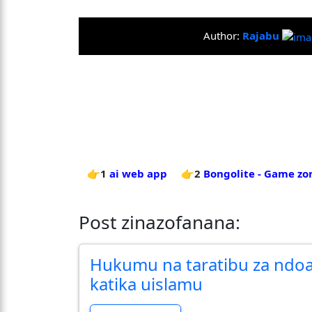
Author:
Rajabu
👉1
ai web app
👉2
Bongolite - Game zon
Post zinazofanana:
Hukumu na taratibu za ndo
katika uislamu