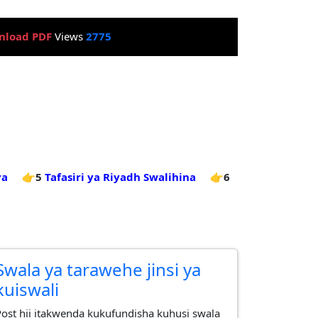
nload PDF
Views
2775
ya
👉5
Tafasiri ya Riyadh Swalihina
👉6
Swala ya tarawehe jinsi ya
kuiswali
Post hii itakwenda kukufundisha kuhusi swala