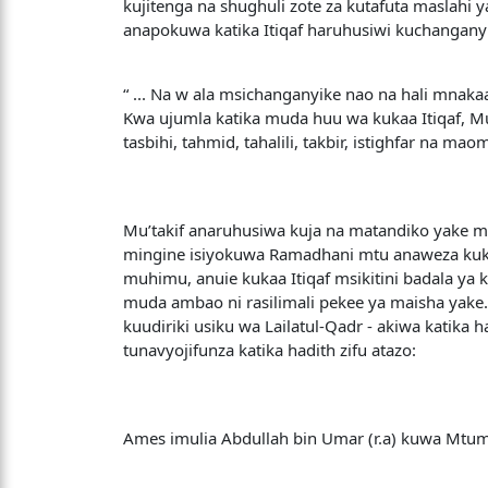
kujitenga na shughuli zote za kutafuta maslahi 
anapokuwa katika Itiqaf haruhusiwi kuchangan
“ ... Na w ala msichanganyike nao na hali mnakaa 
Kwa ujumla katika muda huu wa kukaa Itiqaf, Mu
tasbihi, tahmid, tahalili, takbir, istighfar na ma
Mu’takif anaruhusiwa kuja na matandiko yake m
mingine isiyokuwa Ramadhani mtu anaweza kuk
muhimu, anuie kukaa Itiqaf msikitini badala ya
muda ambao ni rasilimali pekee ya maisha yake
kuudiriki usiku wa Lailatul-Qadr - akiwa katika 
tunavyojifunza katika hadith zifu atazo:
Ames imulia Abdullah bin Umar (r.a) kuwa Mtume