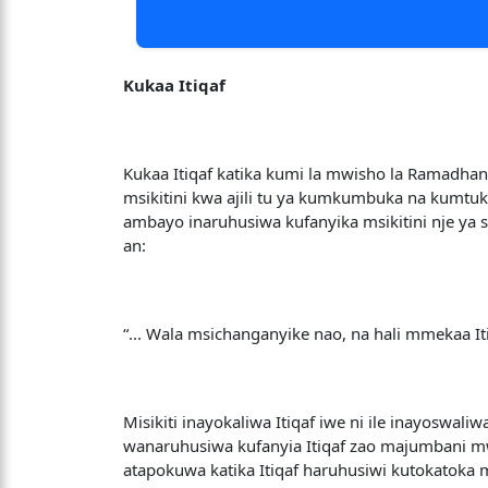
Kukaa Itiqaf
Kukaa Itiqaf katika kumi la mwisho la Ramadhani 
msikitini kwa ajili tu ya kumkumbuka na kumtu
ambayo inaruhusiwa kufanyika msikitini nje ya sh
an:
“... Wala msichanganyike nao, na hali mmekaa Itiqa
Misikiti inayokaliwa Itiqaf iwe ni ile inayoswa
wanaruhusiwa kufanyia Itiqaf zao majumbani m
atapokuwa katika Itiqaf haruhusiwi kutokatoka m