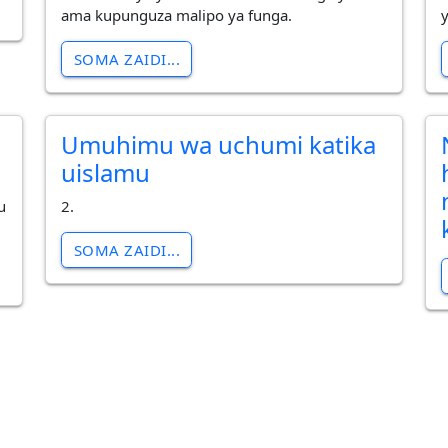
ama kupunguza malipo ya funga.
y
SOMA ZAIDI...
Umuhimu wa uchumi katika
uislamu
u
2.
SOMA ZAIDI...