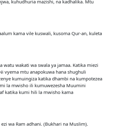
njwa, kuhudhuria mazishi, na kadhalika. Mtu
maalum kama vile kuswali, kusoma Qur-an, kuleta
 watu wakati wa swala ya jamaa. Katika miezi
 Ni vyema mtu anapokuwa hana shughuli
i zenye kumuingiza katika dhambi na kumpotezea
kumi la mwisho ili kumuwezesha Muumini
qaf katika kumi hili la mwisho kama
 ezi wa Ram adhani. (Bukhari na Muslim).