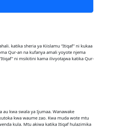
li. katika sheria ya Kiislamu “Itiqaf” ni kukaa
soma Qur-an na kufanya amali yoyote njema
tiqaf” ni msikitini kama ilivyotajwa katika Qur-
amaa au kwa swala ya Ijumaa. Wanawake
sa kutoka kwa waume zao. Kwa muda wote mtu
enda kula. Mtu akiwa katika Itiqaf hulazimika