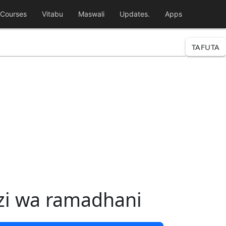
Courses
Vitabu
Maswali
Updates.
Apps
TAFUTA
ezi wa ramadhani