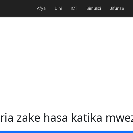
Afya
Dini
ICT
Simulizi
Jifunze
eria zake hasa katika mw