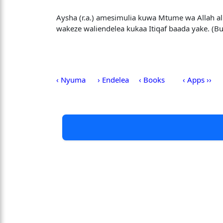
Aysha (r.a.) amesimulia kuwa Mtume wa Allah al
wakeze waliendelea kukaa Itiqaf baada yake. (B
‹ Nyuma
› Endelea
‹ Books
‹ Apps ››