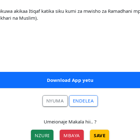
ikuwa akikaa Itiqaf katika siku kumi za mwisho za Ramadhani mp
ukhari na Muslim).
Download App yetu
NYUMA
ENDELEA
Umeionaje Makala hii.. ?
NZURI
MBAYA
SAVE