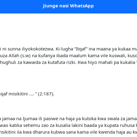
Jiunge nasi WhatsApp
ni sunna iliyokokotezwa. Ki-lugha “Itqaf” ina maana ya kukaa maha
kuza Allah (s.w) na kufanya ibada maalum kama vile kuswali, ku
ughuli za kawaida za kutafuta rizki. Kwa hiyo mahali pa kukalia “I
f misikitini .... ” (2:187).
liwa jamaa na Ijumaa ili pasiwe na haja ya kutoka kwa swala za j
wao katika sehemu zao za kusalia lakini baada ya kupata ruhu
sikitini ila kwa dharura kubwa sana kama vile kwenda haja au kw