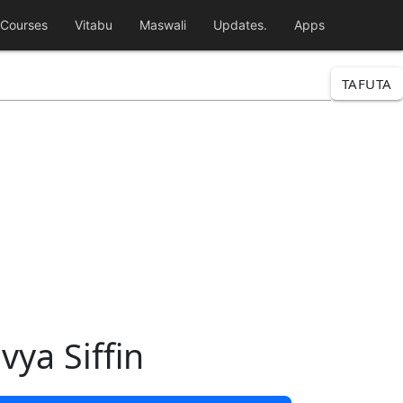
Courses
Vitabu
Maswali
Updates.
Apps
TAFUTA
vya Siffin