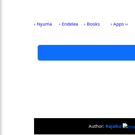
‹ Nyuma
› Endelea
‹ Books
‹ Apps ››
Author:
Rajabu