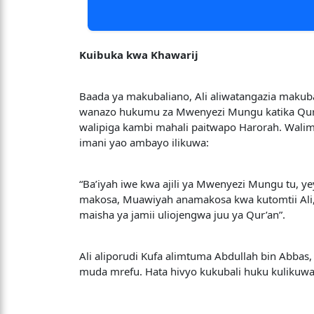
Kuibuka kwa Khawarij
Baada ya makubaliano, Ali aliwatangazia makub
wanazo hukumu za Mwenyezi Mungu katika Qur’an
walipiga kambi mahali paitwapo Harorah. Wali
imani yao ambayo ilikuwa:
“Ba’iyah iwe kwa ajili ya Mwenyezi Mungu tu, y
makosa, Muawiyah anamakosa kwa kutomtii Ali,
maisha ya jamii uliojengwa juu ya Qur’an”.
Ali aliporudi Kufa alimtuma Abdullah bin Abba
muda mrefu. Hata hivyo kukubali huku kulikuw