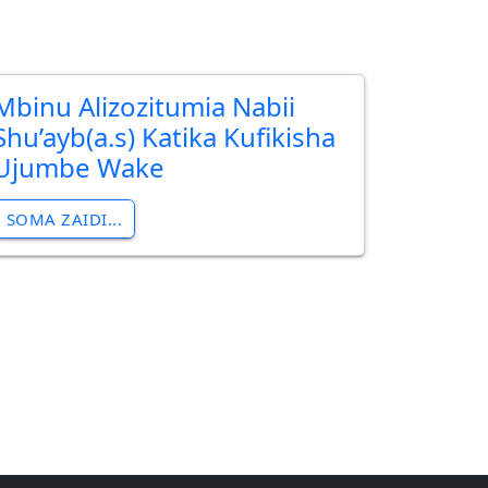
Mbinu Alizozitumia Nabii
Shu’ayb(a.s) Katika Kufikisha
Ujumbe Wake
SOMA ZAIDI...