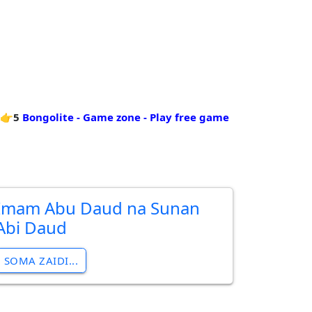
👉5
Bongolite - Game zone - Play free game
Imam Abu Daud na Sunan
Abi Daud
SOMA ZAIDI...