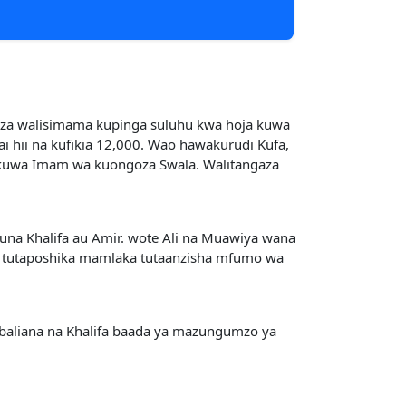
Azza walisimama kupinga suluhu kwa hoja kuwa
 hii na kufikia 12,000. Wao hawakurudi Kufa,
 kuwa Imam wa kuongoza Swala. Walitangaza
kuna Khalifa au Amir. wote Ali na Muawiya wana
. tutaposhika mamlaka tutaanzisha mfumo wa
ubaliana na Khalifa baada ya mazungumzo ya