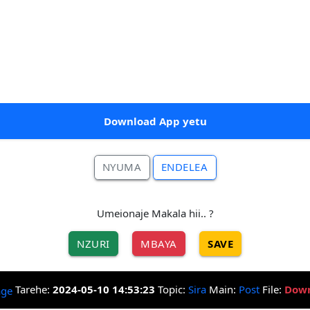
Download App yetu
NYUMA
ENDELEA
Umeionaje Makala hii.. ?
NZURI
MBAYA
SAVE
Tarehe:
2024-05-10 14:53:23
Topic:
Sira
Main:
Post
File:
Down