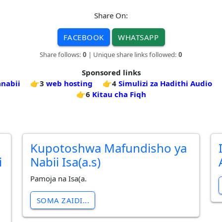
Share On:
FACEBOOK
WHATSAPP
Share follows:
0
| Unique share links followed:
0
Sponsored links
nabii
👉3
web hosting
👉4
Simulizi za Hadithi Audio
👉6
Kitau cha Fiqh
Kupotoshwa Mafundisho ya
i
Nabii Isa(a.s)
Pamoja na Isa(a.
SOMA ZAIDI...