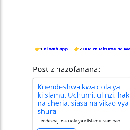
👉1
ai web app
👉2
Dua za Mitume na Ma
Post zinazofanana:
Kuendeshwa kwa dola ya
kiislamu, Uchumi, ulinzi, hak
na sheria, siasa na vikao vya
shura
Uendeshaji wa Dola ya Kiislamu Madinah.