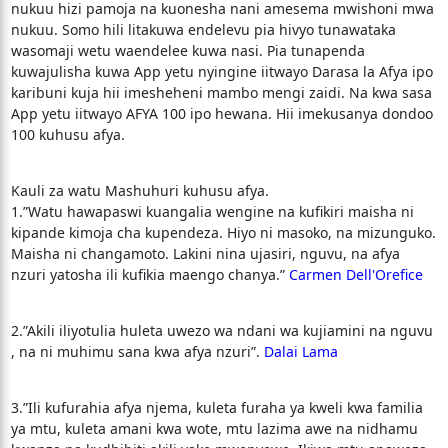
nukuu hizi pamoja na kuonesha nani amesema mwishoni mwa
nukuu. Somo hili litakuwa endelevu pia hivyo tunawataka
wasomaji wetu waendelee kuwa nasi. Pia tunapenda
kuwajulisha kuwa App yetu nyingine iitwayo Darasa la Afya ipo
karibuni kuja hii imesheheni mambo mengi zaidi. Na kwa sasa
App yetu iitwayo AFYA 100 ipo hewana. Hii imekusanya dondoo
100 kuhusu afya.
Kauli za watu Mashuhuri kuhusu afya.
1.”Watu hawapaswi kuangalia wengine na kufikiri maisha ni
kipande kimoja cha kupendeza. Hiyo ni masoko, na mizunguko.
Maisha ni changamoto. Lakini nina ujasiri, nguvu, na afya
nzuri yatosha ili kufikia maengo chanya.”
Carmen Dell'Orefice
2.”Akili iliyotulia huleta uwezo wa ndani wa kujiamini na nguvu
, na ni muhimu sana kwa afya nzuri”.
Dalai Lama
3.”Ili kufurahia afya njema, kuleta furaha ya kweli kwa familia
ya mtu, kuleta amani kwa wote, mtu lazima awe na nidhamu