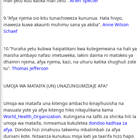
mali yetu kuu katika mali zetu”.
Arlen Specter
9.”Afya njema sio kitu tunachoweza kununua. Hata hivyo,
inaweza kuwa akaunti muhimu sana ya akiba”.
Anne Wilson
Schaef
10.”Furaha yetu kubwa haipatikani kwa kutegemeana na hali ya
maisha ambayo nafasi imetuweka, lakini daima ni matokeo ya
dhamiri njema, afya njema, kazi, na uhuru katika shughuli zote
tu”.
Thomas Jefferson
UMOJA WA MATAIFA (UN) UNAZUNGUMZIAJE AFA?
Umoja wa mataifa una kitengo ambacho kinajihusisha na
masuala yote ya afya kitengo hiko nikajulikana kama
World_Health_Organization
. Kulingana na tafiti za shirika hili la
umoja wa mataifa, nimeamua kukuletea
dondoo kadhaa za
afya
. Dondoo hizi zinahusu takwimu mbalimbali za afya
duniani kote. Nitaanza kunukuu moja kati ya taarifa hizo hapo