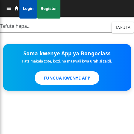
Login
Register
TAFUTA
Soma kwenye App ya Bongoclass
Pata makala zote, kozi, na maswali kwa urahisi zaidi.
FUNGUA KWENYE APP