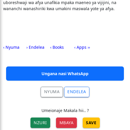
uboreshwaji wa afya unafikia mpaka maeneo ya vijijini, na
wananchi wanashiriki kwa umakini maswala yote ya afya.
‹ Nyuma
› Endelea
‹ Books
‹ Apps ››
Ungana nasi WhatsApp
NYUMA
ENDELEA
Umeionaje Makala hii.. ?
NZURI
MBAYA
SAVE