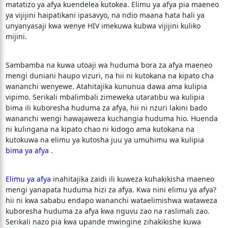
matatizo ya afya kuendelea kutokea. Elimu ya afya pia maeneo
ya vijijini haipatikani ipasavyo, na ndio maana hata hali ya
unyanyasaji kwa wenye HIV imekuwa kubwa vijijini kuliko
mijini.
Sambamba na kuwa utoaji wa huduma bora za afya maeneo
mengi duniani haupo vizuri, na hii ni kutokana na kipato cha
wananchi wenyewe. Atahitajika kununua dawa ama kulipia
vipimo. Serikali mbalimbali zimeweka utaratibu wa kulipia
bima ili kuboresha huduma za afya, hii ni nzuri lakini bado
wananchi wengi hawajaweza kuchangia huduma hio. Huenda
ni kulingana na kipato chao ni kidogo ama kutokana na
kutokuwa na elimu ya kutosha juu ya umuhimu wa kulipia
bima ya afya
.
Elimu ya afya
inahitajika zaidi ili kuweza kuhakikisha maeneo
mengi yanapata huduma hizi za afya. Kwa nini elimu ya afya?
hii ni kwa sababu endapo wananchi wataelimishwa wataweza
kuboresha huduma za afya kwa nguvu zao na raslimali zao.
Serikali nazo pia kwa upande mwingine zihakikishe kuwa