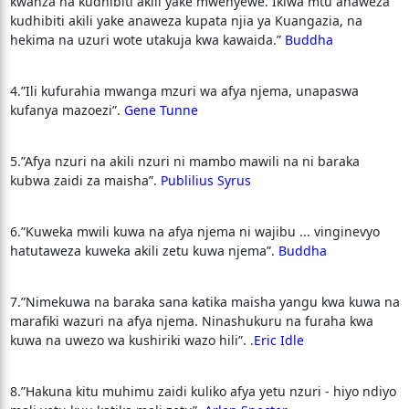
kwanza na kudhibiti akili yake mwenyewe. Ikiwa mtu anaweza
kudhibiti akili yake anaweza kupata njia ya Kuangazia, na
hekima na uzuri wote utakuja kwa kawaida.”
Buddha
4.”Ili kufurahia mwanga mzuri wa afya njema, unapaswa
kufanya mazoezi”.
Gene Tunne
5.”Afya nzuri na akili nzuri ni mambo mawili na ni baraka
kubwa zaidi za maisha”.
Publilius Syrus
6.”Kuweka mwili kuwa na afya njema ni wajibu ... vinginevyo
hatutaweza kuweka akili zetu kuwa njema”.
Buddha
7.”Nimekuwa na baraka sana katika maisha yangu kwa kuwa na
marafiki wazuri na afya njema. Ninashukuru na furaha kwa
kuwa na uwezo wa kushiriki wazo hili”. .
Eric Idle
8.”Hakuna kitu muhimu zaidi kuliko afya yetu nzuri - hiyo ndiyo