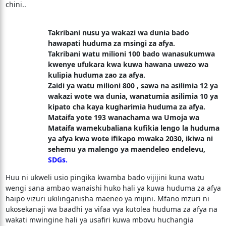
chini..
Takribani nusu ya wakazi wa dunia bado
hawapati huduma za msingi za afya.
Takribani watu milioni 100 bado wanasukumwa
kwenye ufukara kwa kuwa hawana uwezo wa
kulipia huduma zao za afya.
Zaidi ya watu milioni 800 , sawa na asilimia 12 ya
wakazi wote wa dunia, wanatumia asilimia 10 ya
kipato cha kaya kugharimia huduma za afya.
Mataifa yote 193 wanachama wa Umoja wa
Mataifa wamekubaliana kufikia lengo la huduma
ya afya kwa wote ifikapo mwaka 2030, ikiwa ni
sehemu ya malengo ya maendeleo endelevu,
SDGs.
Huu ni ukweli usio pingika kwamba bado vijijini kuna watu
wengi sana ambao wanaishi huko hali ya kuwa huduma za afya
haipo vizuri ukilinganisha maeneo ya mijini. Mfano mzuri ni
ukosekanaji wa baadhi ya vifaa vya kutolea huduma za afya na
wakati mwingine hali ya usafiri kuwa mbovu huchangia