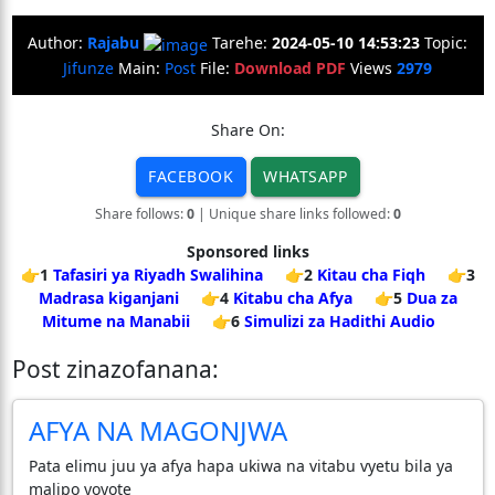
Author:
Rajabu
Tarehe:
2024-05-10 14:53:23
Topic:
Jifunze
Main:
Post
File:
Download PDF
Views
2979
Share On:
FACEBOOK
WHATSAPP
Share follows:
0
| Unique share links followed:
0
Sponsored links
👉1
Tafasiri ya Riyadh Swalihina
👉2
Kitau cha Fiqh
👉3
Madrasa kiganjani
👉4
Kitabu cha Afya
👉5
Dua za
Mitume na Manabii
👉6
Simulizi za Hadithi Audio
Post zinazofanana:
AFYA NA MAGONJWA
Pata elimu juu ya afya hapa ukiwa na vitabu vyetu bila ya
malipo yoyote