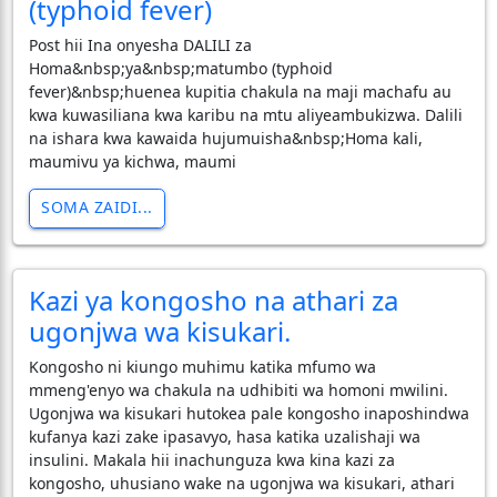
(typhoid fever)
Post hii Ina onyesha DALILI za
Homa&nbsp;ya&nbsp;matumbo (typhoid
fever)&nbsp;huenea kupitia chakula na maji machafu au
kwa kuwasiliana kwa karibu na mtu aliyeambukizwa. Dalili
na ishara kwa kawaida hujumuisha&nbsp;Homa kali,
maumivu ya kichwa, maumi
SOMA ZAIDI...
Kazi ya kongosho na athari za
ugonjwa wa kisukari.
Kongosho ni kiungo muhimu katika mfumo wa
mmeng'enyo wa chakula na udhibiti wa homoni mwilini.
Ugonjwa wa kisukari hutokea pale kongosho inaposhindwa
kufanya kazi zake ipasavyo, hasa katika uzalishaji wa
insulini. Makala hii inachunguza kwa kina kazi za
kongosho, uhusiano wake na ugonjwa wa kisukari, athari