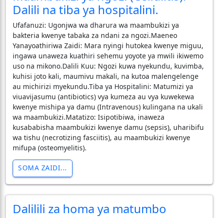
Dalili na tiba ya hospitalini.
Ufafanuzi: Ugonjwa wa dharura wa maambukizi ya
bakteria kwenye tabaka za ndani za ngozi.Maeneo
Yanayoathiriwa Zaidi: Mara nyingi hutokea kwenye miguu,
ingawa unaweza kuathiri sehemu yoyote ya mwili ikiwemo
uso na mikono.Dalili Kuu: Ngozi kuwa nyekundu, kuvimba,
kuhisi joto kali, maumivu makali, na kutoa malengelenge
au michirizi myekundu.Tiba ya Hospitalini: Matumizi ya
viuavijasumu (antibiotics) vya kumeza au vya kuwekewa
kwenye mishipa ya damu (Intravenous) kulingana na ukali
wa maambukizi.Matatizo: Isipotibiwa, inaweza
kusababisha maambukizi kwenye damu (sepsis), uharibifu
wa tishu (necrotizing fasciitis), au maambukizi kwenye
mifupa (osteomyelitis).
SOMA ZAIDI...
Dalilili za homa ya matumbo