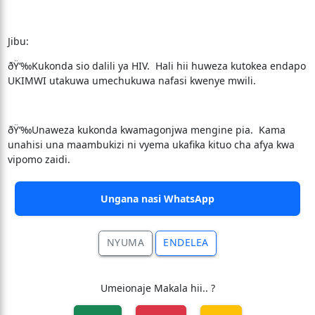
Jibu:
ðŸ‘‰Kukonda sio dalili ya HIV. Hali hii huweza kutokea endapo
UKIMWI utakuwa umechukuwa nafasi kwenye mwili.
ðŸ‘‰Unaweza kukonda kwamagonjwa mengine pia. Kama
unahisi una maambukizi ni vyema ukafika kituo cha afya kwa
vipomo zaidi.
Ungana nasi WhatsApp
NYUMA
ENDELEA
Umeionaje Makala hii.. ?