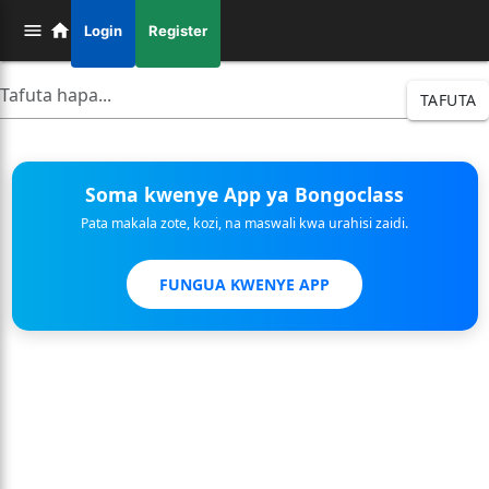
Login
Register
TAFUTA
Soma kwenye App ya Bongoclass
Pata makala zote, kozi, na maswali kwa urahisi zaidi.
FUNGUA KWENYE APP