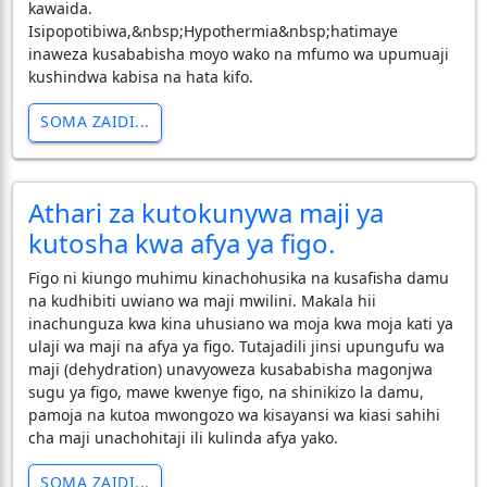
kawaida.
Isipopotibiwa,&nbsp;Hypothermia&nbsp;hatimaye
inaweza kusababisha moyo wako na mfumo wa upumuaji
kushindwa kabisa na hata kifo.
SOMA ZAIDI...
Athari za kutokunywa maji ya
kutosha kwa afya ya figo.
Figo ni kiungo muhimu kinachohusika na kusafisha damu
na kudhibiti uwiano wa maji mwilini. Makala hii
inachunguza kwa kina uhusiano wa moja kwa moja kati ya
ulaji wa maji na afya ya figo. Tutajadili jinsi upungufu wa
maji (dehydration) unavyoweza kusababisha magonjwa
sugu ya figo, mawe kwenye figo, na shinikizo la damu,
pamoja na kutoa mwongozo wa kisayansi wa kiasi sahihi
cha maji unachohitaji ili kulinda afya yako.
SOMA ZAIDI...