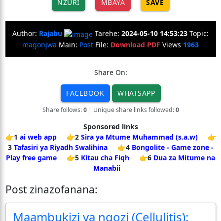
NZURI
MBAYA
SAVE
Author:
Rajabu
Tarehe:
2024-05-10 14:53:23
Topic:
magonjwa
Main:
Post
File:
Download PDF
Views
1963
Share On:
FACEBOOK
WHATSAPP
Share follows:
0
| Unique share links followed:
0
Sponsored links
👉1
ai web app
👉2
Sira ya Mtume Muhammad (s.a.w)
👉
3
Tafasiri ya Riyadh Swalihina
👉4
Bongolite - Game zone -
Play free game
👉5
Kitau cha Fiqh
👉6
Dua za Mitume na
Manabii
Post zinazofanana:
Maambukizi ya ngozi (Cellulitis):