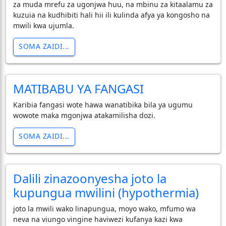
za muda mrefu za ugonjwa huu, na mbinu za kitaalamu za
kuzuia na kudhibiti hali hii ili kulinda afya ya kongosho na
mwili kwa ujumla.
SOMA ZAIDI...
MATIBABU YA FANGASI
Karibia fangasi wote hawa wanatibika bila ya ugumu
wowote maka mgonjwa atakamilisha dozi.
SOMA ZAIDI...
Dalili zinazoonyesha joto la
kupungua mwilini (hypothermia)
joto la mwili wako linapungua, moyo wako, mfumo wa
neva na viungo vingine haviwezi kufanya kazi kwa