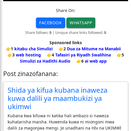
Share On:
FACEBOOK
WHATSAPP
Share follows:
0
| Unique share links followed:
0
Sponsored links
👉1
kitabu cha Simulizi
👉2
Dua za Mitume na Manabii
👉3
web hosting
👉4
Tafasiri ya Riyadh Swalihina
👉5
Simulizi za Hadithi Audio
👉6
ai web app
Post zinazofanana:
Shida ya kifua kubana inaweza
kuwa dalili ya maambukizi ya
ukimwi
Kubana kwa kifuwa ni katika hali ambazo si naweza
kuhatarisha maisha. Huwenda kuwa ni miongoni mwa
dalili za magonjwa mengi. Je unadhani na HIv na UKIMWI