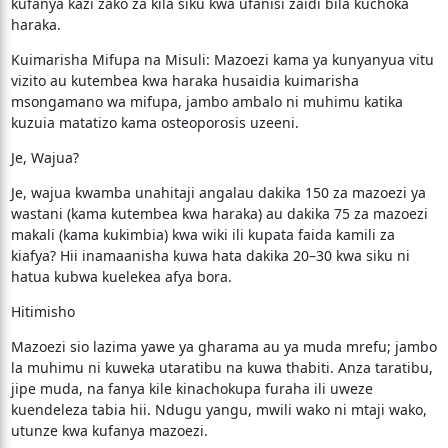
kufanya kazi zako za kila siku kwa ufanisi zaidi bila kuchoka
haraka.
​Kuimarisha Mifupa na Misuli: Mazoezi kama ya kunyanyua vitu
vizito au kutembea kwa haraka husaidia kuimarisha
msongamano wa mifupa, jambo ambalo ni muhimu katika
kuzuia matatizo kama osteoporosis uzeeni.
​Je, Wajua?
​Je, wajua kwamba unahitaji angalau dakika 150 za mazoezi ya
wastani (kama kutembea kwa haraka) au dakika 75 za mazoezi
makali (kama kukimbia) kwa wiki ili kupata faida kamili za
kiafya? Hii inamaanisha kuwa hata dakika 20–30 kwa siku ni
hatua kubwa kuelekea afya bora.
​Hitimisho
​Mazoezi sio lazima yawe ya gharama au ya muda mrefu; jambo
la muhimu ni kuweka utaratibu na kuwa thabiti. Anza taratibu,
jipe muda, na fanya kile kinachokupa furaha ili uweze
kuendeleza tabia hii. Ndugu yangu, mwili wako ni mtaji wako,
utunze kwa kufanya mazoezi.