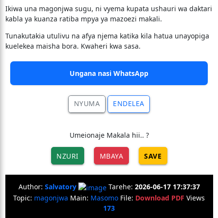
​Ikiwa una magonjwa sugu, ni vyema kupata ushauri wa daktari
kabla ya kuanza ratiba mpya ya mazoezi makali.
​Tunakutakia utulivu na afya njema katika kila hatua unayopiga
kuelekea maisha bora. Kwaheri kwa sasa.
Ungana nasi WhatsApp
NYUMA
ENDELEA
Umeionaje Makala hii.. ?
NZURI
MBAYA
SAVE
Author:
Salvatory
Tarehe:
2026-06-17 17:37:37
Topic:
magonjwa
Main:
Masomo
File:
Download PDF
Views
173