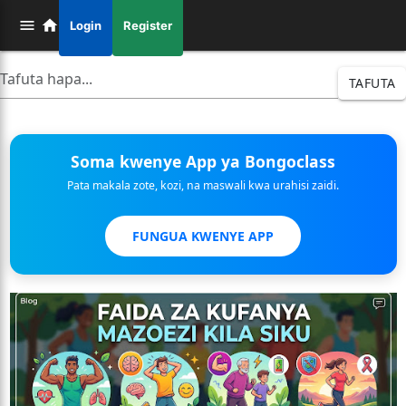
Login
Register
TAFUTA
Soma kwenye App ya Bongoclass
Pata makala zote, kozi, na maswali kwa urahisi zaidi.
FUNGUA KWENYE APP