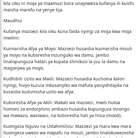
kila siku ni moja ya maamuzi bora unayoweza kufanya ili kuishi
maisha marefu na yenye tija.
​Maudhui
​Kufanya mazoezi kila siku kuna faida nyingi za moja kwa moja
mwilini:
​Kuimarisha Afya ya Moyo: Mazoezi husaidia kuimarisha misuli
ya moyo na kuboresha mzunguko wa damu, jambo
linalopunguza hatari ya kupata shinikizo la juu la damu na
magonjwa ya moyo.
​Kudhibiti Uzito wa Mwili: Mazoezi husaidia kuchoma kalori
nyingi, hivyo kuzuia mkusanyiko wa mafuta yasiyohitajika na
kusaidia kudumisha uzito wa afya.
​Kuboresha Afya ya Akili: Wakati wa mazoezi, mwili hutoa
homoni za endorphins ambazo husaidia kupunguza msongo
wa mawazo, wasiwasi, na kuboresha hali ya hisia (mood).
​Kuongeza Nguvu na Ustahimilivu: Mazoezi ya mara kwa mara
huongeza uwezo wa mapafu na misuli, jambo linalokuwezesha