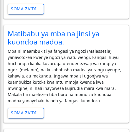
SOMA ZAIDI...
Matibabu ya mba na jinsi ya
kuondoa madoa.
​Mba ni maambukizi ya fangasi ya ngozi (Malassezia)
yanayotokea kwenye ngozi ya watu wengi. Fangasi huyu
huchangia katika kuvuruga utengenezwaji wa rangi ya
ngozi (melanin), na kusababisha madoa ya rangi nyeupe,
kahawia, au mekundu. Ingawa mba si ugonjwa wa
kuambukiza kutoka kwa mtu mmoja kwenda kwa
mwingine, ni hali inayoweza kujirudia mara kwa mara.
Makala hii inaelezea tiba bora na mbinu za kuondoa
madoa yanayobaki baada ya fangasi kuondoka.
SOMA ZAIDI...