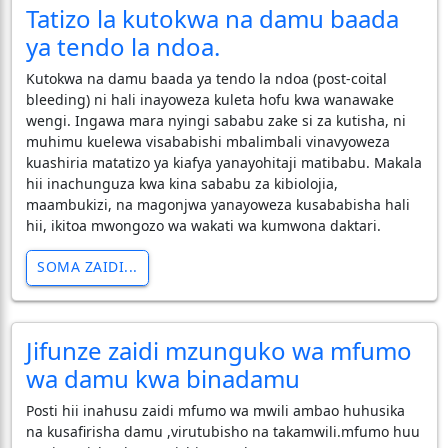
Tatizo la kutokwa na damu baada
ya tendo la ndoa.
Kutokwa na damu baada ya tendo la ndoa (post-coital
bleeding) ni hali inayoweza kuleta hofu kwa wanawake
wengi. Ingawa mara nyingi sababu zake si za kutisha, ni
muhimu kuelewa visababishi mbalimbali vinavyoweza
kuashiria matatizo ya kiafya yanayohitaji matibabu. Makala
hii inachunguza kwa kina sababu za kibiolojia,
maambukizi, na magonjwa yanayoweza kusababisha hali
hii, ikitoa mwongozo wa wakati wa kumwona daktari.
SOMA ZAIDI...
Jifunze zaidi mzunguko wa mfumo
wa damu kwa binadamu
Posti hii inahusu zaidi mfumo wa mwili ambao huhusika
na kusafirisha damu ,virutubisho na takamwili.mfumo huu