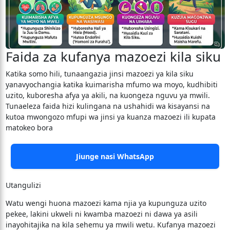
Faida za kufanya mazoezi kila siku
​Katika somo hili, tunaangazia jinsi mazoezi ya kila siku
yanavyochangia katika kuimarisha mfumo wa moyo, kudhibiti
uzito, kuboresha afya ya akili, na kuongeza nguvu ya mwili.
Tunaeleza faida hizi kulingana na ushahidi wa kisayansi na
kutoa mwongozo mfupi wa jinsi ya kuanza mazoezi ili kupata
matokeo bora
Jiunge nasi WhatsApp
Utangulizi
​Watu wengi huona mazoezi kama njia ya kupunguza uzito
pekee, lakini ukweli ni kwamba mazoezi ni dawa ya asili
inayohitajika na kila sehemu ya mwili wetu. Kufanya mazoezi