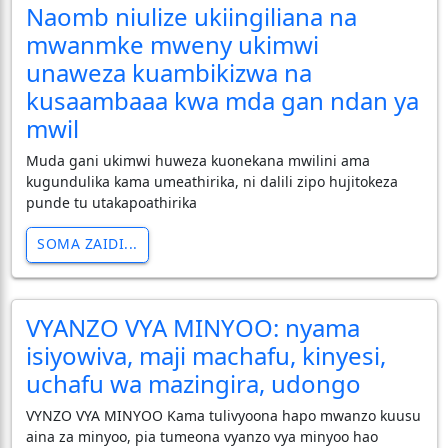
Naomb niulize ukiingiliana na
mwanmke mweny ukimwi
unaweza kuambikizwa na
kusaambaaa kwa mda gan ndan ya
mwil
Muda gani ukimwi huweza kuonekana mwilini ama
kugundulika kama umeathirika, ni dalili zipo hujitokeza
punde tu utakapoathirika
SOMA ZAIDI...
VYANZO VYA MINYOO: nyama
isiyowiva, maji machafu, kinyesi,
uchafu wa mazingira, udongo
VYNZO VYA MINYOO Kama tulivyoona hapo mwanzo kuusu
aina za minyoo, pia tumeona vyanzo vya minyoo hao