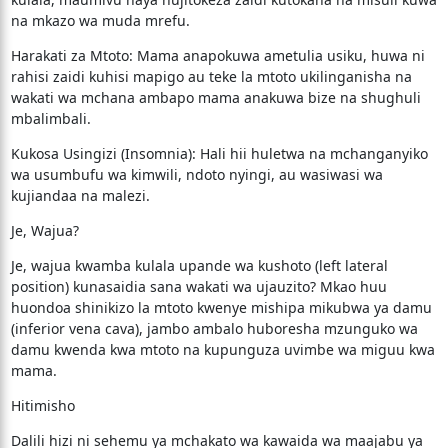
na mkazo wa muda mrefu.
​Harakati za Mtoto: Mama anapokuwa ametulia usiku, huwa ni
rahisi zaidi kuhisi mapigo au teke la mtoto ukilinganisha na
wakati wa mchana ambapo mama anakuwa bize na shughuli
mbalimbali.
​Kukosa Usingizi (Insomnia): Hali hii huletwa na mchanganyiko
wa usumbufu wa kimwili, ndoto nyingi, au wasiwasi wa
kujiandaa na malezi.
​Je, Wajua?
​Je, wajua kwamba kulala upande wa kushoto (left lateral
position) kunasaidia sana wakati wa ujauzito? Mkao huu
huondoa shinikizo la mtoto kwenye mishipa mikubwa ya damu
(inferior vena cava), jambo ambalo huboresha mzunguko wa
damu kwenda kwa mtoto na kupunguza uvimbe wa miguu kwa
mama.
​Hitimisho
​Dalili hizi ni sehemu ya mchakato wa kawaida wa maajabu ya