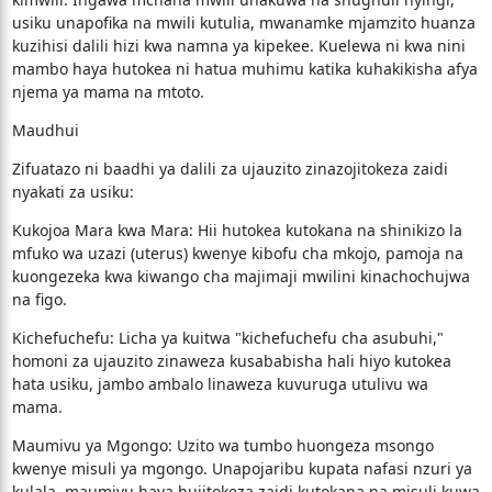
usiku unapofika na mwili kutulia, mwanamke mjamzito huanza
kuzihisi dalili hizi kwa namna ya kipekee. Kuelewa ni kwa nini
mambo haya hutokea ni hatua muhimu katika kuhakikisha afya
njema ya mama na mtoto.
​Maudhui
​Zifuatazo ni baadhi ya dalili za ujauzito zinazojitokeza zaidi
nyakati za usiku:
​Kukojoa Mara kwa Mara: Hii hutokea kutokana na shinikizo la
mfuko wa uzazi (uterus) kwenye kibofu cha mkojo, pamoja na
kuongezeka kwa kiwango cha majimaji mwilini kinachochujwa
na figo.
​Kichefuchefu: Licha ya kuitwa "kichefuchefu cha asubuhi,"
homoni za ujauzito zinaweza kusababisha hali hiyo kutokea
hata usiku, jambo ambalo linaweza kuvuruga utulivu wa
mama.
​Maumivu ya Mgongo: Uzito wa tumbo huongeza msongo
kwenye misuli ya mgongo. Unapojaribu kupata nafasi nzuri ya
kulala, maumivu haya hujitokeza zaidi kutokana na misuli kuwa