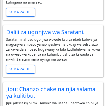
kulingana na aina zao.
SOMA ZAIDI...
Dalili za ugonjwa wa Saratani.
Saratani inahusu ugonjwa wowote kati ya idadi kubwa ya
magonjwa ambayo yanaonyeshwa na ukuaji wa seli zisizo
za kawaida ambazo hugawanyika bila kudhibitiwa na kuwa
na uwezo wa kupenya na kuharibu tishu za kawaida za
mwili. Saratani mara nyingi ina uwezo
SOMA ZAIDI...
Jipu: Chanzo chake na njia salama
ya kulitibu.
​Jipu (abscess) ni mkusanyiko wa usaha unaotokea chini ya