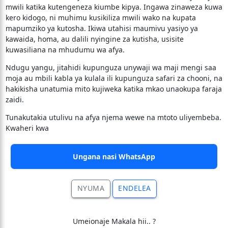
mwili katika kutengeneza kiumbe kipya. Ingawa zinaweza kuwa
kero kidogo, ni muhimu kusikiliza mwili wako na kupata
mapumziko ya kutosha. Ikiwa utahisi maumivu yasiyo ya
kawaida, homa, au dalili nyingine za kutisha, usisite
kuwasiliana na mhudumu wa afya.
​Ndugu yangu, jitahidi kupunguza unywaji wa maji mengi saa
moja au mbili kabla ya kulala ili kupunguza safari za chooni, na
hakikisha unatumia mito kujiweka katika mkao unaokupa faraja
zaidi.
​Tunakutakia utulivu na afya njema wewe na mtoto uliyembeba.
Kwaheri kwa
Ungana nasi WhatsApp
NYUMA
ENDELEA
Umeionaje Makala hii.. ?