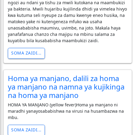
ngozi au ndani ya tishu za mwili kutokana na maambukizi
ya bakteria. Mwili hujaribu kujilinda dhidi ya vimelea hivyo
kwa kutuma seli nyeupe za damu kwenye eneo husika, na
matokeo yake ni kutengeneza mfuko wa usaha
unaosababisha maumivu, uvimbe, na joto. Makala haya
yanafafanua chanzo cha majipu na mbinu salama za
kuyatibu bila kusababisha maambukizi zaidi.
SOMA ZAIDI...
Homa ya manjano, dalili za homa
ya manjano na namna ya kujikinga
na homa ya manjano
HOMA YA MANJANO (yellow fever)Homa ya manjano ni
maradhi yanayosababishwa na virusi na husambazwa na
mbu.
SOMA ZAIDI...