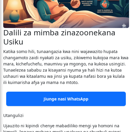
Dalili za mimba zinazoonekana
Usiku
​Katika somo hili, tunaangazia kwa nini wajawazito hupata
changamoto zaidi nyakati za usiku, zikiwemo kukojoa mara kwa
mara, kichefuchefu, maumivu ya mgongo, na kukosa usingizi.
Tunaelezea sababu za kisayansi nyuma ya hali hizi na kutoa
ushauri wa kitaalamu wa jinsi ya kupata nafasi bora ya kulala
ili kuimarisha afya ya mama na mtoto.
Jiunge nasi WhatsApp
Utangulizi
​Ujauzito ni kipindi chenye mabadiliko mengi ya homoni na
kimwili. Ingawa mchana mwili unakuwa na shughuli nyingi,