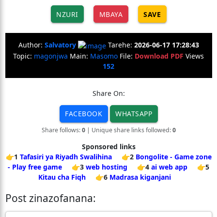
NZURI
MBAYA
SAVE
Author:
Salvatory
Tarehe:
2026-06-17 17:28:43
Topic:
magonjwa
Main:
Masomo
File:
Download PDF
Views
152
Share On:
FACEBOOK
WHATSAPP
Share follows:
0
| Unique share links followed:
0
Sponsored links
👉1
Tafasiri ya Riyadh Swalihina
👉2
Bongolite - Game zone
- Play free game
👉3
web hosting
👉4
ai web app
👉5
Kitau cha Fiqh
👉6
Madrasa kiganjani
Post zinazofanana: