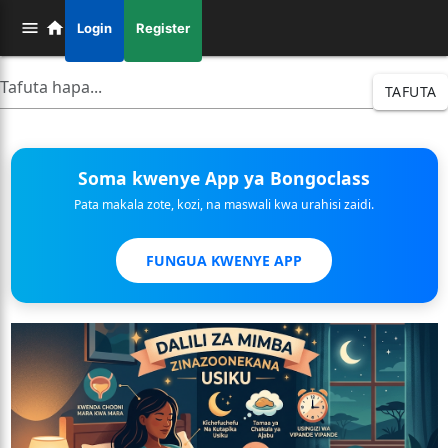
Login
Register
TAFUTA
Soma kwenye App ya Bongoclass
Pata makala zote, kozi, na maswali kwa urahisi zaidi.
FUNGUA KWENYE APP