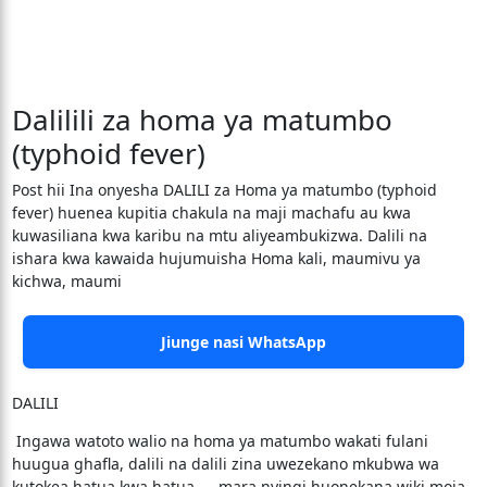
Dalilili za homa ya matumbo
(typhoid fever)
Post hii Ina onyesha DALILI za Homa ya matumbo (typhoid
fever) huenea kupitia chakula na maji machafu au kwa
kuwasiliana kwa karibu na mtu aliyeambukizwa. Dalili na
ishara kwa kawaida hujumuisha Homa kali, maumivu ya
kichwa, maumi
Jiunge nasi WhatsApp
DALILI
Ingawa watoto walio na homa ya matumbo wakati fulani
huugua ghafla, dalili na dalili zina uwezekano mkubwa wa
kutokea hatua kwa hatua — mara nyingi huonekana wiki moja