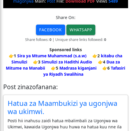
magonjwa
Main:
Post
File:
Download PDF
Views
5489
Share On:
FACEBOOK
WHATSAPP
Share follows:
0
| Unique share links followed:
0
Sponsored links
👉1
Sira ya Mtume Muhammad (s.a.w)
👉2
kitabu cha
Simulizi
👉3
Simulizi za Hadithi Audio
👉4
Dua za
Mitume na Manabii
👉5
Madrasa kiganjani
👉6
Tafasiri
ya Riyadh Swalihina
Post zinazofanana:
Hatua za Maambukizi ya ugonjwa
wa ukimwi.
Posti hii inahusu zaidi hatua mbalimbali za Ugonjwa wa
Ukimwi, kawaida Ugonjwa huu huwa na hatua kuu nne ila