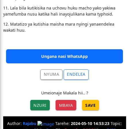
11. Lala bila kutikisika na uchovu huku macho yako yakiwa
yamefumba nusu katika hali inayojulikana kama typhoid.
12. Matatizo ya kutishia maisha mara nyingi yanaendelea
wakati huu.
Ungana nasi WhatsApp
NYUMA
ENDELEA
Umeionaje Makala hii.. ?
NZURI
MBAYA
SAVE
Author:
Rajabu
Tarehe:
2024-05-10 14:53:23
Topic: