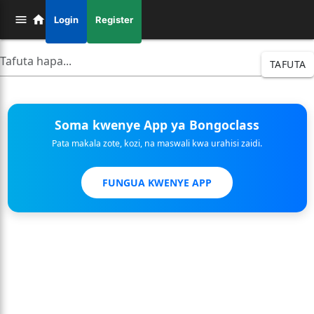
Login
Register
TAFUTA
Soma kwenye App ya Bongoclass
Pata makala zote, kozi, na maswali kwa urahisi zaidi.
FUNGUA KWENYE APP