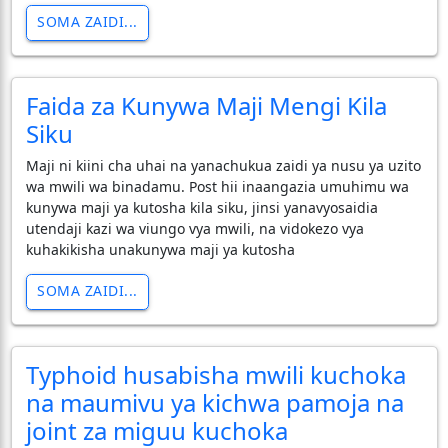
SOMA ZAIDI...
Faida za Kunywa Maji Mengi Kila
Siku
​Maji ni kiini cha uhai na yanachukua zaidi ya nusu ya uzito
wa mwili wa binadamu. Post hii inaangazia umuhimu wa
kunywa maji ya kutosha kila siku, jinsi yanavyosaidia
utendaji kazi wa viungo vya mwili, na vidokezo vya
kuhakikisha unakunywa maji ya kutosha
SOMA ZAIDI...
Typhoid husabisha mwili kuchoka
na maumivu ya kichwa pamoja na
joint za miguu kuchoka