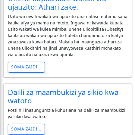
ujauzito: Athari zake.
Uzito wa mwili wakati wa ujauzito una nafasi muhimu sana
katika afya ya mama na mtoto. Ingawa ni kawaida kupata
uzito wakati wa kulea mimba, unene uliopitiliza (Obesity)
kabla au wakati wa ujauzito huleta changamoto za kiafya
zinazoweza kuwa hatari. Makala hii inaangazia athari za
unene uliokithiri na jinsi unavyoweza kuathiri mchakato
wa ujauzito na uzazi kwa ujumla.
SOMA ZAIDI...
Dalili za maambukizi ya sikio kwa
watoto
Posti hii inazungumzia kuhusiana na dalili za maambukizi
ya sikio kwa watoto.
SOMA ZAIDI...