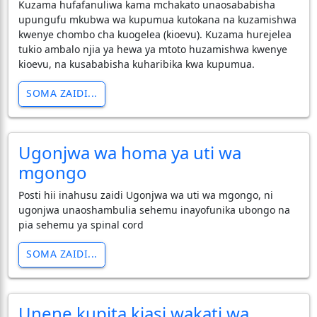
Kuzama hufafanuliwa kama mchakato unaosababisha
upungufu mkubwa wa kupumua kutokana na kuzamishwa
kwenye chombo cha kuogelea (kioevu). Kuzama hurejelea
tukio ambalo njia ya hewa ya mtoto huzamishwa kwenye
kioevu, na kusababisha kuharibika kwa kupumua.
SOMA ZAIDI...
Ugonjwa wa homa ya uti wa
mgongo
Posti hii inahusu zaidi Ugonjwa wa uti wa mgongo, ni
ugonjwa unaoshambulia sehemu inayofunika ubongo na
pia sehemu ya spinal cord
SOMA ZAIDI...
Unene kupita kiasi wakati wa