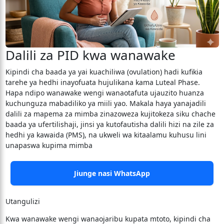
Dalili za PID kwa wanawake
Kipindi cha baada ya yai kuachiliwa (ovulation) hadi kufikia
tarehe ya hedhi inayofuata hujulikana kama Luteal Phase.
Hapa ndipo wanawake wengi wanaotafuta ujauzito huanza
kuchunguza mabadiliko ya miili yao. Makala haya yanajadili
dalili za mapema za mimba zinazoweza kujitokeza siku chache
baada ya ufertilishaji, jinsi ya kutofautisha dalili hizi na zile za
hedhi ya kawaida (PMS), na ukweli wa kitaalamu kuhusu lini
unapaswa kupima mimba
Jiunge nasi WhatsApp
Utangulizi
​Kwa wanawake wengi wanaojaribu kupata mtoto, kipindi cha