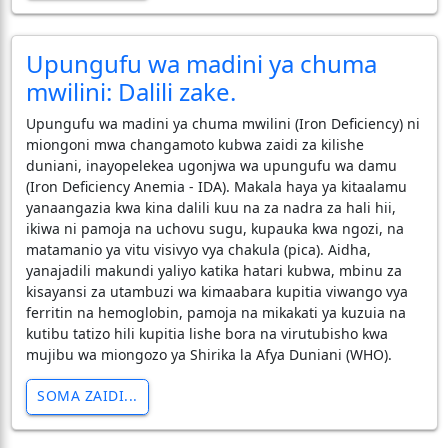
Upungufu wa madini ya chuma
mwilini: Dalili zake.
Upungufu wa madini ya chuma mwilini (Iron Deficiency) ni
miongoni mwa changamoto kubwa zaidi za kilishe
duniani, inayopelekea ugonjwa wa upungufu wa damu
(Iron Deficiency Anemia - IDA). Makala haya ya kitaalamu
yanaangazia kwa kina dalili kuu na za nadra za hali hii,
ikiwa ni pamoja na uchovu sugu, kupauka kwa ngozi, na
matamanio ya vitu visivyo vya chakula (pica). Aidha,
yanajadili makundi yaliyo katika hatari kubwa, mbinu za
kisayansi za utambuzi wa kimaabara kupitia viwango vya
ferritin na hemoglobin, pamoja na mikakati ya kuzuia na
kutibu tatizo hili kupitia lishe bora na virutubisho kwa
mujibu wa miongozo ya Shirika la Afya Duniani (WHO).
SOMA ZAIDI...