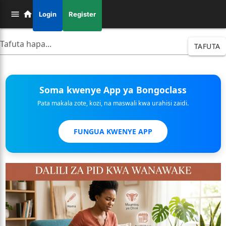
Login
Register
TAFUTA
Soma kwenye App ya Bongoclass
Pata makala zote, kozi, na maswali kwa urahisi zaidi.
FUNGUA KWENYE APP