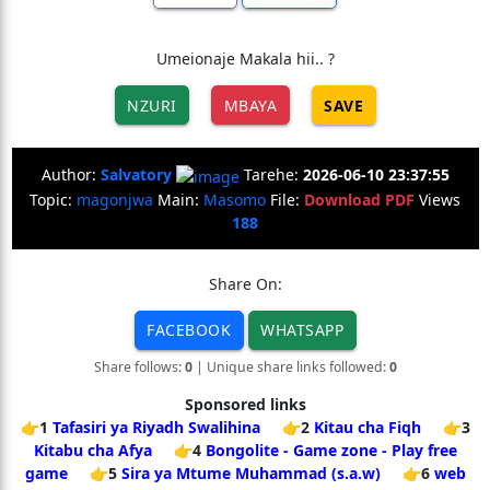
Umeionaje Makala hii.. ?
NZURI
MBAYA
SAVE
Author:
Salvatory
Tarehe:
2026-06-10 23:37:55
Topic:
magonjwa
Main:
Masomo
File:
Download PDF
Views
188
Share On:
FACEBOOK
WHATSAPP
Share follows:
0
| Unique share links followed:
0
Sponsored links
👉1
Tafasiri ya Riyadh Swalihina
👉2
Kitau cha Fiqh
👉3
Kitabu cha Afya
👉4
Bongolite - Game zone - Play free
game
👉5
Sira ya Mtume Muhammad (s.a.w)
👉6
web