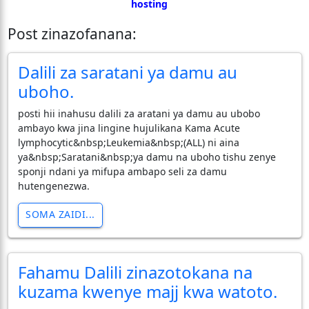
hosting
Post zinazofanana:
Dalili za saratani ya damu au
uboho.
posti hii inahusu dalili za aratani ya damu au ubobo
ambayo kwa jina lingine hujulikana Kama Acute
lymphocytic&nbsp;Leukemia&nbsp;(ALL) ni aina
ya&nbsp;Saratani&nbsp;ya damu na uboho tishu zenye
sponji ndani ya mifupa ambapo seli za damu
hutengenezwa.
SOMA ZAIDI...
Fahamu Dalili zinazotokana na
kuzama kwenye majj kwa watoto.