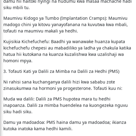
damu hii haitoki nyingi na hudumu kwa masaa machache hadi
siku mbili tu.
​Maumivu Kidogo ya Tumbo (Implantation Cramps): Maumivu
madogo chini ya kitovu yanayofanana na kuvutwa kwa mbali,
tofauti na maumivu makali ya hedhi.
​Kujisikia Kichefuchefu: Baadhi ya wanawake huanza kupata
kichefuchefu chepesi au mabadiliko ya ladha ya chakula katika
hatua hii kutokana na kuanza kuzalishwa kwa uzalishaji wa
homoni mpya.
​3. Tofauti Kati ya Dalili za Mimba na Dalili za Hedhi (PMS)
​Ni rahisi sana kuchanganya dalili hizi kwa sababu zote
zinasukumwa na hormoni ya progesterone. Tofauti kuu ni:
​Muda wa dalili: Dalili za PMS hupotea mara tu hedhi
inapoanza. Dalili za mimba huendelea na kuongezeka nguvu
siku hadi siku.
​Damu ya madoadoa: PMS haina damu ya madoadoa; ikianza
kutoka inatoka kama hedhi kamili.