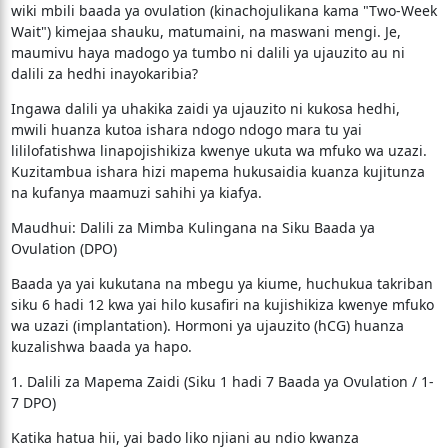
wiki mbili baada ya ovulation (kinachojulikana kama "Two-Week
Wait") kimejaa shauku, matumaini, na maswani mengi. Je,
maumivu haya madogo ya tumbo ni dalili ya ujauzito au ni
dalili za hedhi inayokaribia?
​Ingawa dalili ya uhakika zaidi ya ujauzito ni kukosa hedhi,
mwili huanza kutoa ishara ndogo ndogo mara tu yai
lililofatishwa linapojishikiza kwenye ukuta wa mfuko wa uzazi.
Kuzitambua ishara hizi mapema hukusaidia kuanza kujitunza
na kufanya maamuzi sahihi ya kiafya.
​Maudhui: Dalili za Mimba Kulingana na Siku Baada ya
Ovulation (DPO)
​Baada ya yai kukutana na mbegu ya kiume, huchukua takriban
siku 6 hadi 12 kwa yai hilo kusafiri na kujishikiza kwenye mfuko
wa uzazi (implantation). Hormoni ya ujauzito (hCG) huanza
kuzalishwa baada ya hapo.
​1. Dalili za Mapema Zaidi (Siku 1 hadi 7 Baada ya Ovulation / 1-
7 DPO)
​Katika hatua hii, yai bado liko njiani au ndio kwanza