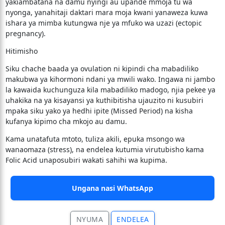
yakiambatana na damu nyingi au upande mmoja tu wa
nyonga, yanahitaji daktari mara moja kwani yanaweza kuwa
ishara ya mimba kutungwa nje ya mfuko wa uzazi (ectopic
pregnancy).
​Hitimisho
​Siku chache baada ya ovulation ni kipindi cha mabadiliko
makubwa ya kihormoni ndani ya mwili wako. Ingawa ni jambo
la kawaida kuchunguza kila mabadiliko madogo, njia pekee ya
uhakika na ya kisayansi ya kuthibitisha ujauzito ni kusubiri
mpaka siku yako ya hedhi ipite (Missed Period) na kisha
kufanya kipimo cha mkojo au damu.
​Kama unatafuta mtoto, tuliza akili, epuka msongo wa
wanaomaza (stress), na endelea kutumia virutubisho kama
Folic Acid unaposubiri wakati sahihi wa kupima.
Ungana nasi WhatsApp
NYUMA
ENDELEA