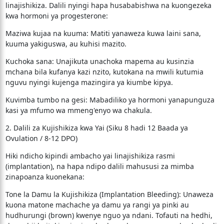
linajishikiza. Dalili nyingi hapa husababishwa na kuongezeka
kwa hormoni ya progesterone:
​Maziwa kujaa na kuuma: Matiti yanaweza kuwa laini sana,
kuuma yakiguswa, au kuhisi mazito.
​Kuchoka sana: Unajikuta unachoka mapema au kusinzia
mchana bila kufanya kazi nzito, kutokana na mwili kutumia
nguvu nyingi kujenga mazingira ya kiumbe kipya.
​Kuvimba tumbo na gesi: Mabadiliko ya hormoni yanapunguza
kasi ya mfumo wa mmeng'enyo wa chakula.
​2. Dalili za Kujishikiza kwa Yai (Siku 8 hadi 12 Baada ya
Ovulation / 8-12 DPO)
​Hiki ndicho kipindi ambacho yai linajishikiza rasmi
(implantation), na hapa ndipo dalili mahususi za mimba
zinapoanza kuonekana:
​Tone la Damu la Kujishikiza (Implantation Bleeding): Unaweza
kuona matone machache ya damu ya rangi ya pinki au
hudhurungi (brown) kwenye nguo ya ndani. Tofauti na hedhi,