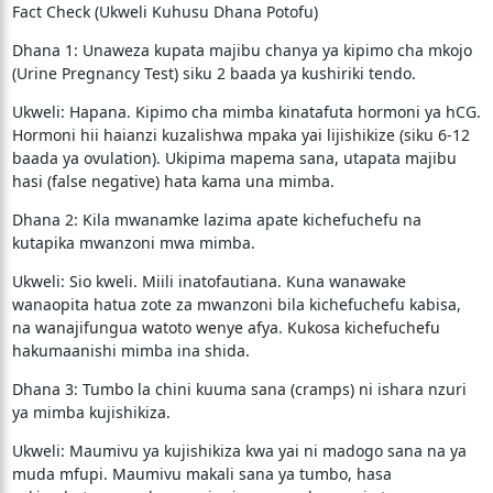
​Fact Check (Ukweli Kuhusu Dhana Potofu)
​Dhana 1: Unaweza kupata majibu chanya ya kipimo cha mkojo
(Urine Pregnancy Test) siku 2 baada ya kushiriki tendo.
​Ukweli: Hapana. Kipimo cha mimba kinatafuta hormoni ya hCG.
Hormoni hii haianzi kuzalishwa mpaka yai lijishikize (siku 6-12
baada ya ovulation). Ukipima mapema sana, utapata majibu
hasi (false negative) hata kama una mimba.
​Dhana 2: Kila mwanamke lazima apate kichefuchefu na
kutapika mwanzoni mwa mimba.
​Ukweli: Sio kweli. Miili inatofautiana. Kuna wanawake
wanaopita hatua zote za mwanzoni bila kichefuchefu kabisa,
na wanajifungua watoto wenye afya. Kukosa kichefuchefu
hakumaanishi mimba ina shida.
​Dhana 3: Tumbo la chini kuuma sana (cramps) ni ishara nzuri
ya mimba kujishikiza.
​Ukweli: Maumivu ya kujishikiza kwa yai ni madogo sana na ya
muda mfupi. Maumivu makali sana ya tumbo, hasa