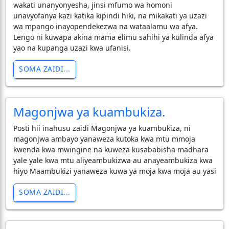
wakati unanyonyesha, jinsi mfumo wa homoni
unavyofanya kazi katika kipindi hiki, na mikakati ya uzazi
wa mpango inayopendekezwa na wataalamu wa afya.
Lengo ni kuwapa akina mama elimu sahihi ya kulinda afya
yao na kupanga uzazi kwa ufanisi.
SOMA ZAIDI...
Magonjwa ya kuambukiza.
Posti hii inahusu zaidi Magonjwa ya kuambukiza, ni
magonjwa ambayo yanaweza kutoka kwa mtu mmoja
kwenda kwa mwingine na kuweza kusababisha madhara
yale yale kwa mtu aliyeambukizwa au anayeambukiza kwa
hiyo Maambukizi yanaweza kuwa ya moja kwa moja au yasi
SOMA ZAIDI...