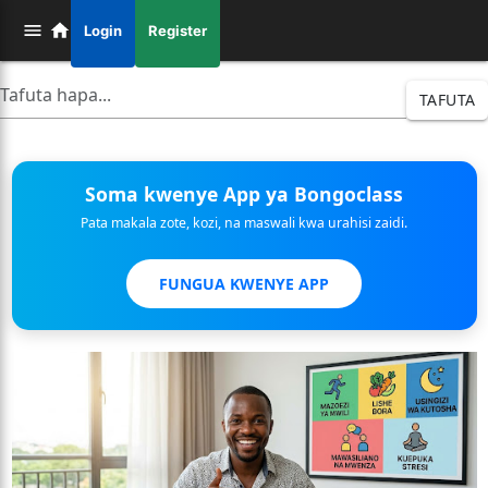
Login
Register
TAFUTA
Soma kwenye App ya Bongoclass
Pata makala zote, kozi, na maswali kwa urahisi zaidi.
FUNGUA KWENYE APP