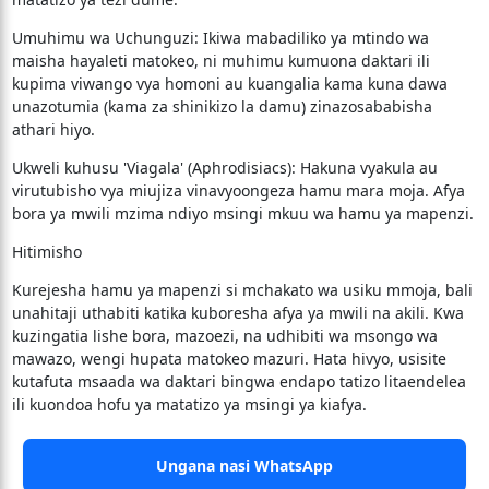
​Umuhimu wa Uchunguzi: Ikiwa mabadiliko ya mtindo wa
maisha hayaleti matokeo, ni muhimu kumuona daktari ili
kupima viwango vya homoni au kuangalia kama kuna dawa
unazotumia (kama za shinikizo la damu) zinazosababisha
athari hiyo.
​Ukweli kuhusu 'Viagala' (Aphrodisiacs): Hakuna vyakula au
virutubisho vya miujiza vinavyoongeza hamu mara moja. Afya
bora ya mwili mzima ndiyo msingi mkuu wa hamu ya mapenzi.
​Hitimisho
​Kurejesha hamu ya mapenzi si mchakato wa usiku mmoja, bali
unahitaji uthabiti katika kuboresha afya ya mwili na akili. Kwa
kuzingatia lishe bora, mazoezi, na udhibiti wa msongo wa
mawazo, wengi hupata matokeo mazuri. Hata hivyo, usisite
kutafuta msaada wa daktari bingwa endapo tatizo litaendelea
ili kuondoa hofu ya matatizo ya msingi ya kiafya.
Ungana nasi WhatsApp