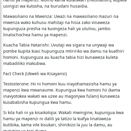
usingizi wa kutosha, na burudani husaidia.
​Mawasiliano na Mwenza: Uwazi na mawasiliano mazuri na
mwenza wako kuhusu mahitaji na hisia zako vinaweza
kupunguza presha na kuongeza hali ya utulivu, jambo
linalochochea hamu ya mapenzi.
​Kuacha Tabia Hatarishi: Uvutaji wa sigara na unywaji wa
pombe kupita kiasi hupunguza mtiririko wa damu na kuathiri
homoni. Kupunguza au kuacha tabia hizi kunaweza kuleta
mabadiliko makubwa.
​Fact Check (Ukweli wa Kisayansi)
​Testosterone: Hii ni homoni kuu inayohamasisha hamu ya
mapenzi kwa mwanaume. Kupungua kwa homoni hii (kama
inavyotokea wakati wa uzee au magonjwa fulani) kunaweza
kusababisha kupungua kwa hamu.
​Si kila hali ni ya kisaikolojia: Wakati mwingine, kupungua kwa
hamu ya mapenzi ni dalili ya tatizo la kiafya linaloweza
kutibika, kama vile kisukari, shinikizo la juu la damu, au
matatizo ya tezi dume.