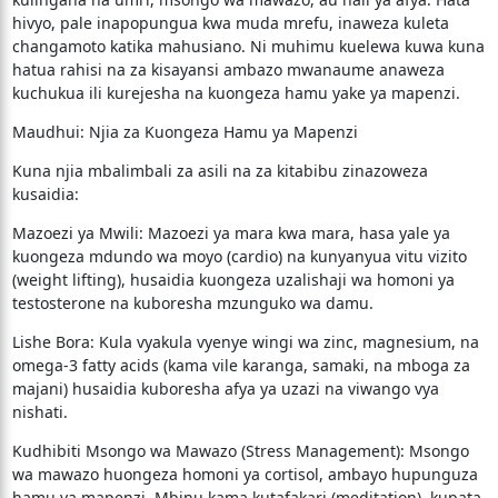
hivyo, pale inapopungua kwa muda mrefu, inaweza kuleta
changamoto katika mahusiano. Ni muhimu kuelewa kuwa kuna
hatua rahisi na za kisayansi ambazo mwanaume anaweza
kuchukua ili kurejesha na kuongeza hamu yake ya mapenzi.
​Maudhui: Njia za Kuongeza Hamu ya Mapenzi
​Kuna njia mbalimbali za asili na za kitabibu zinazoweza
kusaidia:
​Mazoezi ya Mwili: Mazoezi ya mara kwa mara, hasa yale ya
kuongeza mdundo wa moyo (cardio) na kunyanyua vitu vizito
(weight lifting), husaidia kuongeza uzalishaji wa homoni ya
testosterone na kuboresha mzunguko wa damu.
​Lishe Bora: Kula vyakula vyenye wingi wa zinc, magnesium, na
omega-3 fatty acids (kama vile karanga, samaki, na mboga za
majani) husaidia kuboresha afya ya uzazi na viwango vya
nishati.
​Kudhibiti Msongo wa Mawazo (Stress Management): Msongo
wa mawazo huongeza homoni ya cortisol, ambayo hupunguza
hamu ya mapenzi. Mbinu kama kutafakari (meditation), kupata