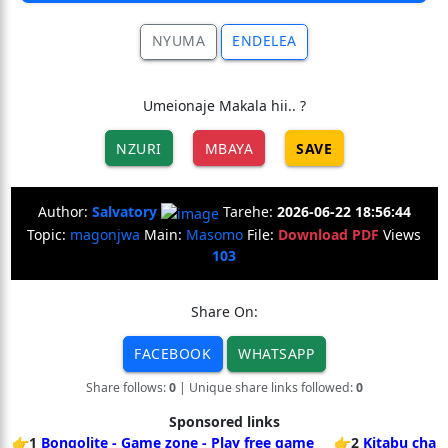
NYUMA
ENDELEA
Umeionaje Makala hii.. ?
NZURI
MBAYA
SAVE
Author:
Salvatory
Tarehe:
2026-06-22 18:56:44
Topic:
magonjwa
Main:
Masomo
File:
Download PDF
Views
103
Share On:
FACEBOOK
WHATSAPP
Share follows:
0
| Unique share links followed:
0
Sponsored links
👉1
Bongolite - Game zone - Play free game
👉2
Kitabu cha