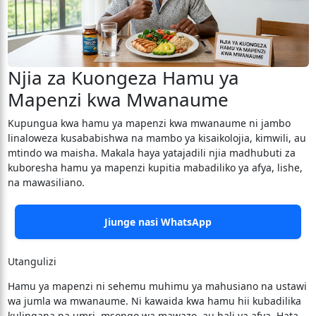
Njia za Kuongeza Hamu ya
Mapenzi kwa Mwanaume
​Kupungua kwa hamu ya mapenzi kwa mwanaume ni jambo
linaloweza kusababishwa na mambo ya kisaikolojia, kimwili, au
mtindo wa maisha. Makala haya yatajadili njia madhubuti za
kuboresha hamu ya mapenzi kupitia mabadiliko ya afya, lishe,
na mawasiliano.
Jiunge nasi WhatsApp
Utangulizi
​Hamu ya mapenzi ni sehemu muhimu ya mahusiano na ustawi
wa jumla wa mwanaume. Ni kawaida kwa hamu hii kubadilika
kulingana na umri, msongo wa mawazo, au hali ya afya. Hata