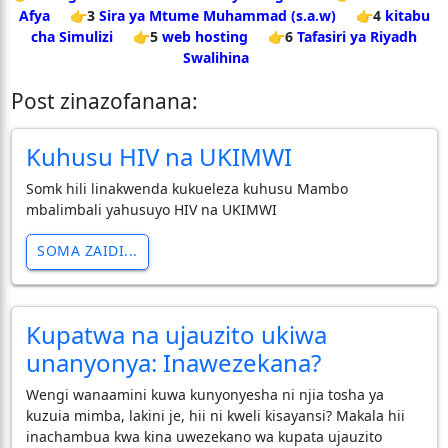
Afya
👉3
Sira ya Mtume Muhammad (s.a.w)
👉4
kitabu
cha Simulizi
👉5
web hosting
👉6
Tafasiri ya Riyadh
Swalihina
Post zinazofanana:
Kuhusu HIV na UKIMWI
Somk hili linakwenda kukueleza kuhusu Mambo
mbalimbali yahusuyo HIV na UKIMWI
SOMA ZAIDI...
Kupatwa na ujauzito ukiwa
unanyonya: Inawezekana?
Wengi wanaamini kuwa kunyonyesha ni njia tosha ya
kuzuia mimba, lakini je, hii ni kweli kisayansi? Makala hii
inachambua kwa kina uwezekano wa kupata ujauzito