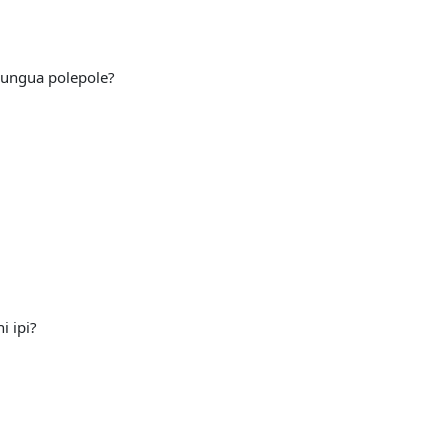
pungua polepole?
i ipi?