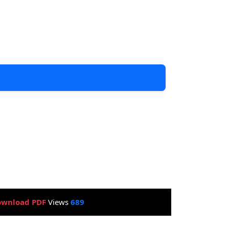
wnload PDF
Views
689