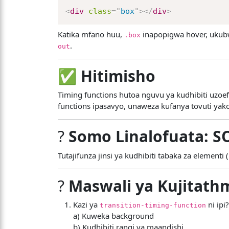
<
div
class
=
"
box
"
>
</
div
>
Katika mfano huu,
inapopigwa hover, ukub
.box
.
out
✅
Hitimisho
Timing functions hutoa nguvu ya kudhibiti uzoef
functions ipasavyo, unaweza kufanya tovuti yako 
?
Somo Linalofuata: S
Tutajifunza jinsi ya kudhibiti tabaka za elementi
?
Maswali ya Kujitath
Kazi ya
ni ipi
transition-timing-function
a) Kuweka background
b) Kudhibiti rangi ya maandishi