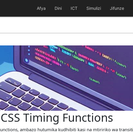
Afya
Dini
ICT
Simulizi
Jifunze
 CSS Timing Functions
unctions, ambazo hutumika kudhibiti kasi na mtiririko wa transiti