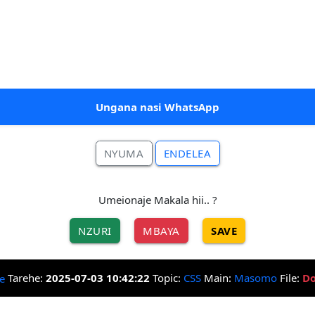
Ungana nasi WhatsApp
NYUMA
ENDELEA
Umeionaje Makala hii.. ?
NZURI
MBAYA
SAVE
Tarehe:
2025-07-03 10:42:22
Topic:
CSS
Main:
Masomo
File:
Do