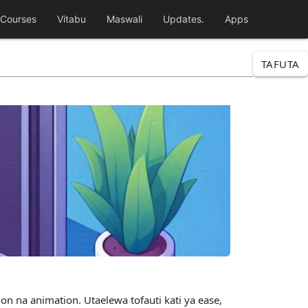
Courses
Vitabu
Maswali
Updates.
Apps
TAFUTA
on na animation. Utaelewa tofauti kati ya ease,