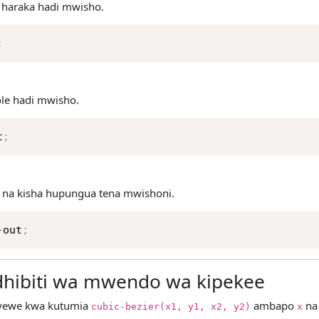
 haraka hadi mwisho.
;
le hadi mwisho.
t
;
 na kisha hupungua tena mwishoni.
-out
;
hibiti wa mwendo wa kipekee
nyewe kwa kutumia
ambapo
n
cubic-bezier(x1, y1, x2, y2)
x