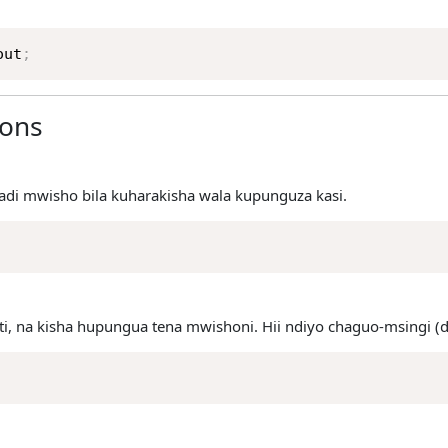
out
;
ions
di mwisho bila kuharakisha wala kupunguza kasi.
i, na kisha hupungua tena mwishoni. Hii ndiyo chaguo-msingi (de