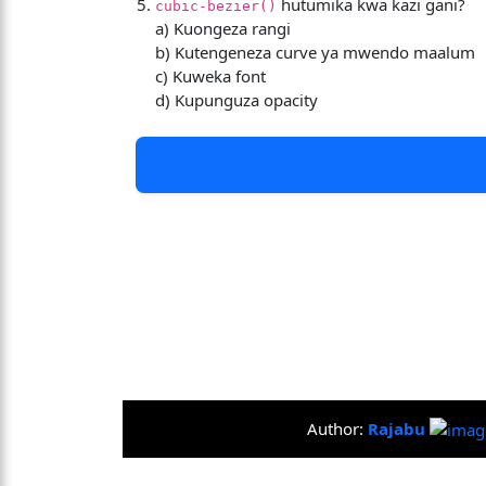
hutumika kwa kazi gani?
cubic-bezier()
a) Kuongeza rangi
b) Kutengeneza curve ya mwendo maalum
c) Kuweka font
d) Kupunguza opacity
Author:
Rajabu