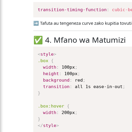
transition-timing-function
:
cubic-b
➡️ Tafuta au tengeneza curve zako kupitia tovu
✅ 4. Mfano wa Matumizi
<
style
>
.box
{
width
:
 100px
;
height
:
 100px
;
background
:
 red
;
transition
:
 all 1s ease-in-out
;
}
.box:hover
{
width
:
 200px
;
}
</
style
>