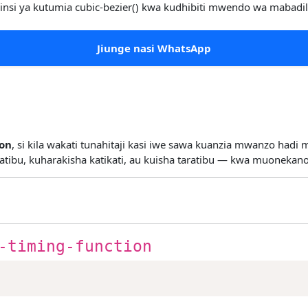
na jinsi ya kutumia cubic-bezier() kwa kudhibiti mwendo wa mabadi
Jiunge nasi WhatsApp
on
, si kila wakati tunahitaji kasi iwe sawa kuanzia mwanzo had
ratibu, kuharakisha katikati, au kuisha taratibu — kwa muonekano
-timing-function