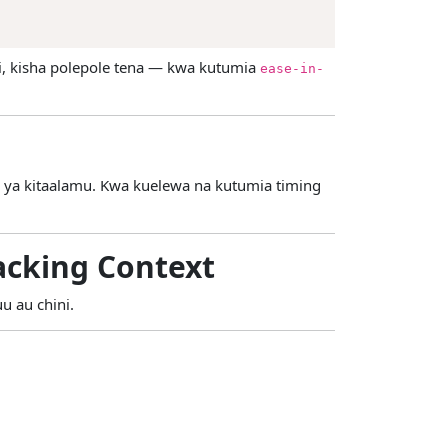
, kisha polepole tena — kwa kutumia
ease-in-
na ya kitaalamu. Kwa kuelewa na kutumia timing
acking Context
uu au chini.