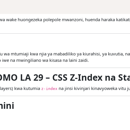
wa wake huongezeka polepole mwanzoni, huenda haraka katikati
u wa mtumiaji kwa njia ya mabadiliko ya kiurahisi, ya kuvutia, 
iwe na mwingiliano wa kisasa na laini zaidi.
OMO LA 29 – CSS Z-Index na St
 (layers) kwa kutumia
na jinsi kivinjari kinavyoweka vitu j
z-index
mini
?