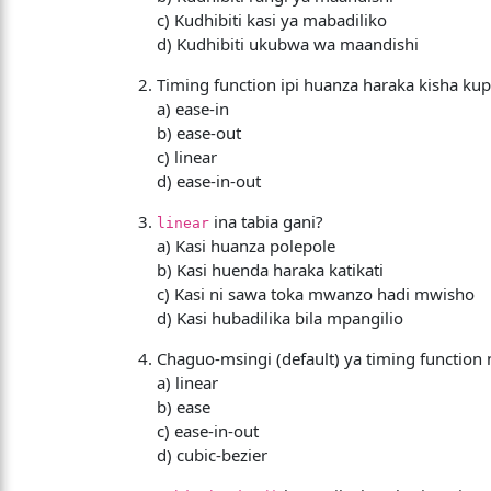
c) Kudhibiti kasi ya mabadiliko
d) Kudhibiti ukubwa wa maandishi
Timing function ipi huanza haraka kisha ku
a) ease-in
b) ease-out
c) linear
d) ease-in-out
ina tabia gani?
linear
a) Kasi huanza polepole
b) Kasi huenda haraka katikati
c) Kasi ni sawa toka mwanzo hadi mwisho
d) Kasi hubadilika bila mpangilio
Chaguo-msingi (default) ya timing function n
a) linear
b) ease
c) ease-in-out
d) cubic-bezier