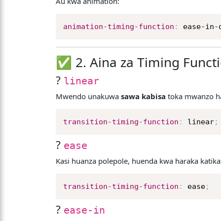
Au kwa animation:
animation-timing-function
:
 ease-in-
✅ 2. Aina za Timing Funct
?
linear
Mwendo unakuwa
sawa kabisa
toka mwanzo ha
transition-timing-function
:
 linear
;
?
ease
Kasi huanza polepole, huenda kwa haraka katikat
transition-timing-function
:
 ease
;
?
ease-in