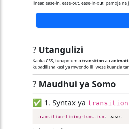
linear, ease-in, ease-out, ease-in-out, pamoja 
?
Utangulizi
Katika CSS, tunapotumia
transition
au
animati
kubadilisha kasi ya mwendo ili iweze kuanzia ta
?
Maudhui ya Somo
✅ 1. Syntax ya
transition
transition-timing-function
:
 ease
;