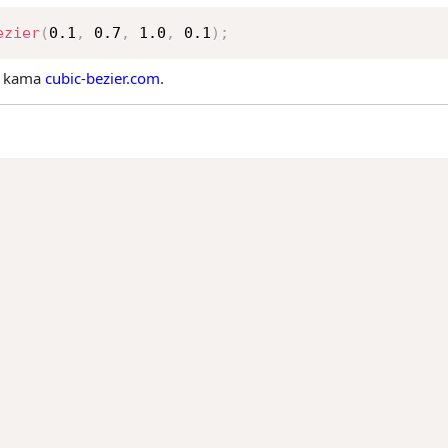
ezier
(
0.1
,
 0.7
,
 1.0
,
 0.1
)
;
ti kama
cubic-bezier.com
.