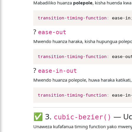
Mabadiliko huanza
polepole
, kisha huenda kwa
transition-timing-function
:
 ease-in
?
ease-out
Mwendo huanza haraka, kisha hupungua polepo
transition-timing-function
:
 ease-ou
?
ease-in-out
Mwendo huanza polepole, huwa haraka katikati,
transition-timing-function
:
 ease-in
✅ 3.
— Ud
cubic-bezier()
Unaweza kufafanua timing function yako mwe