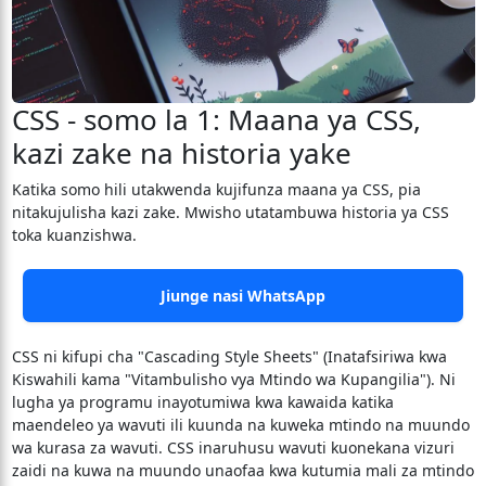
CSS - somo la 1: Maana ya CSS,
kazi zake na historia yake
Katika somo hili utakwenda kujifunza maana ya CSS, pia
nitakujulisha kazi zake. Mwisho utatambuwa historia ya CSS
toka kuanzishwa.
Jiunge nasi WhatsApp
CSS ni kifupi cha "Cascading Style Sheets" (Inatafsiriwa kwa
Kiswahili kama "Vitambulisho vya Mtindo wa Kupangilia"). Ni
lugha ya programu inayotumiwa kwa kawaida katika
maendeleo ya wavuti ili kuunda na kuweka mtindo na muundo
wa kurasa za wavuti. CSS inaruhusu wavuti kuonekana vizuri
zaidi na kuwa na muundo unaofaa kwa kutumia mali za mtindo