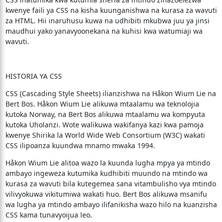
kwenye faili ya CSS na kisha kuunganishwa na kurasa za wavuti
za HTML. Hii inaruhusu kuwa na udhibiti mkubwa juu ya jinsi
maudhui yako yanavyoonekana na kuhisi kwa watumiaji wa
wavuti.
HISTORIA YA CSS
CSS (Cascading Style Sheets) ilianzishwa na Håkon Wium Lie na
Bert Bos. Håkon Wium Lie alikuwa mtaalamu wa teknolojia
kutoka Norway, na Bert Bos alikuwa mtaalamu wa kompyuta
kutoka Uholanzi. Wote walikuwa wakifanya kazi kwa pamoja
kwenye Shirika la World Wide Web Consortium (W3C) wakati
CSS ilipoanza kuundwa mnamo mwaka 1994.
Håkon Wium Lie alitoa wazo la kuunda lugha mpya ya mtindo
ambayo ingeweza kutumika kudhibiti muundo na mtindo wa
kurasa za wavuti bila kutegemea sana vitambulisho vya mtindo
vilivyokuwa vikitumiwa wakati huo. Bert Bos alikuwa msanifu
wa lugha ya mtindo ambayo ilifanikisha wazo hilo na kuanzisha
CSS kama tunavyoijua leo.