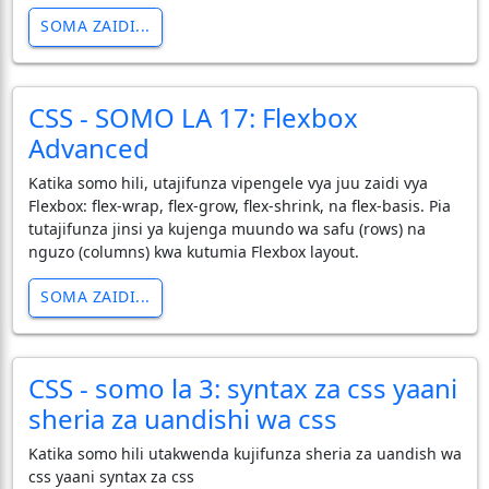
SOMA ZAIDI...
CSS - SOMO LA 17: Flexbox
Advanced
Katika somo hili, utajifunza vipengele vya juu zaidi vya
Flexbox: flex-wrap, flex-grow, flex-shrink, na flex-basis. Pia
tutajifunza jinsi ya kujenga muundo wa safu (rows) na
nguzo (columns) kwa kutumia Flexbox layout.
SOMA ZAIDI...
CSS - somo la 3: syntax za css yaani
sheria za uandishi wa css
Katika somo hili utakwenda kujifunza sheria za uandish wa
css yaani syntax za css