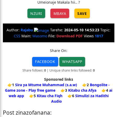
Umeionaje Makala hii.. ?
NZURI
MBAYA
SAVE
Author:
Rajabu
Tarehe:
2024-05-10 14:53:23
Topic:
CSS
Main:
Masomo
File:
Download PDF
Views
1817
Share On:
FACEBOOK
WHATSAPP
Share follows:
0
| Unique share links followed:
0
Sponsored links
👉1
Sira ya Mtume Muhammad (s.a.w)
👉2
Bongolite -
Game zone - Play free game
👉3
Kitabu cha Afya
👉4
ai
web app
👉5
Kitau cha Fiqh
👉6
Simulizi za Hadithi
Audio
Post zinazofanana: