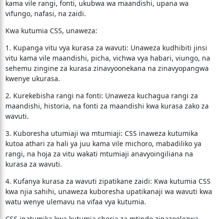
kama vile rangi, fonti, ukubwa wa maandishi, upana wa
vifungo, nafasi, na zaidi.
Kwa kutumia CSS, unaweza:
1. Kupanga vitu vya kurasa za wavuti: Unaweza kudhibiti jinsi
vitu kama vile maandishi, picha, vichwa vya habari, viungo, na
sehemu zingine za kurasa zinavyoonekana na zinavyopangwa
kwenye ukurasa.
2. Kurekebisha rangi na fonti: Unaweza kuchagua rangi za
maandishi, historia, na fonti za maandishi kwa kurasa zako za
wavuti.
3. Kuboresha utumiaji wa mtumiaji: CSS inaweza kutumika
kutoa athari za hali ya juu kama vile michoro, mabadiliko ya
rangi, na hoja za vitu wakati mtumiaji anavyoingiliana na
kurasa za wavuti.
4. Kufanya kurasa za wavuti zipatikane zaidi: Kwa kutumia CSS
kwa njia sahihi, unaweza kuboresha upatikanaji wa wavuti kwa
watu wenye ulemavu na vifaa vya kutumia.
CSS inatumika kwa kutumia sheria za mtindo zinazoelezwa