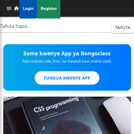
Login
Register
TAFUTA
Soma kwenye App ya Bongoclass
Pata makala zote, kozi, na maswali kwa urahisi zaidi.
FUNGUA KWENYE APP