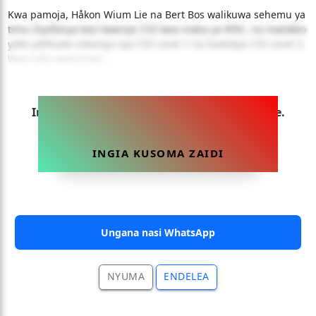
Kwa pamoja, Håkon Wium Lie na Bert Bos walikuwa sehemu ya
timu iliyofanya kazi kwenye CSS kwa niaba ya W3C, na matokeo
yake yalikuwa viwango vya CSS Level 1 na baadaye CSS Level 2.
Wao ndio waliochan...
Ingia sasa ili uweze kusoma makala hii yote.
INGIA KUSOMA ZAIDI
Ungana nasi WhatsApp
NYUMA
ENDELEA