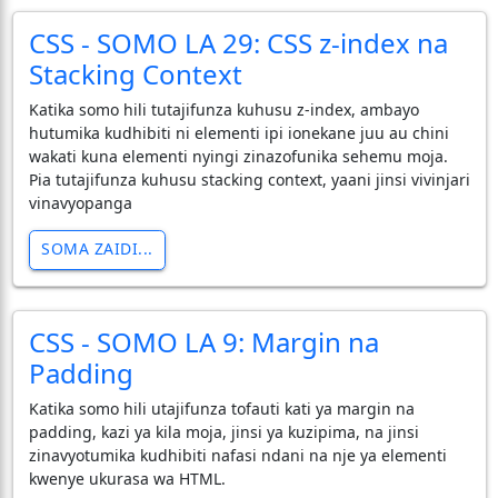
CSS - SOMO LA 29: CSS z-index na
Stacking Context
Katika somo hili tutajifunza kuhusu z-index, ambayo
hutumika kudhibiti ni elementi ipi ionekane juu au chini
wakati kuna elementi nyingi zinazofunika sehemu moja.
Pia tutajifunza kuhusu stacking context, yaani jinsi vivinjari
vinavyopanga
SOMA ZAIDI...
CSS - SOMO LA 9: Margin na
Padding
Katika somo hili utajifunza tofauti kati ya margin na
padding, kazi ya kila moja, jinsi ya kuzipima, na jinsi
zinavyotumika kudhibiti nafasi ndani na nje ya elementi
kwenye ukurasa wa HTML.