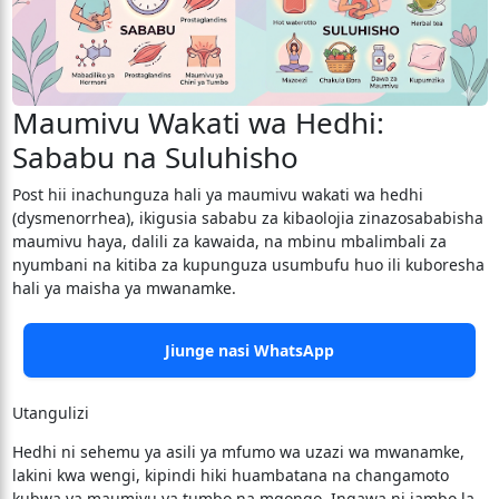
Maumivu Wakati wa Hedhi:
Sababu na Suluhisho
Post hii inachunguza hali ya maumivu wakati wa hedhi
(dysmenorrhea), ikigusia sababu za kibaolojia zinazosababisha
maumivu haya, dalili za kawaida, na mbinu mbalimbali za
nyumbani na kitiba za kupunguza usumbufu huo ili kuboresha
hali ya maisha ya mwanamke.
Jiunge nasi WhatsApp
Utangulizi
​Hedhi ni sehemu ya asili ya mfumo wa uzazi wa mwanamke,
lakini kwa wengi, kipindi hiki huambatana na changamoto
kubwa ya maumivu ya tumbo na mgongo. Ingawa ni jambo la