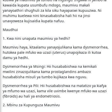
kawaida kupata usumbufu mdogo, maumivu makali
yanayoathiri shughuli za kila siku hayapaswi kupuuzwa. Ni
muhimu kuelewa nini kinasababisha hali hii na jinsi
unavyoweza kujisaidia kupata nafuu.
​Maudhui
​1. Kwa nini unapata maumivu ya hedhi?
​Maumivu haya, kitaalamu yanayojulikana kama dysmenorrhea,
hutokea pale mfuko wa uzazi (uterus) unapojikaza ili kutoa
damu ya hedhi.
​Dysmenorrhea ya Msingi: Hii husababishwa na kemikali
mwilini zinazojulikana kama prostaglandins ambazo
husababisha misuli ya tumbo kujikaza kwa nguvu.
​Dysmenorrhea ya Pili: Hii husababishwa na matatizo ya kiafya
ya mfumo wa uzazi, kama vile uvimbe kwenye mfuko wa uzazi
(fibroids) au hali ya endometriosis.
​2. Mbinu za Kupunguza Maumivu