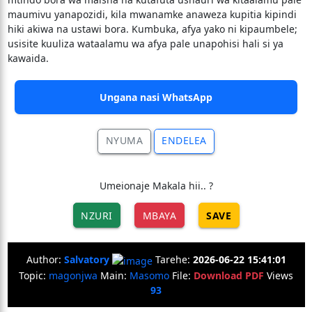
maumivu yanapozidi, kila mwanamke anaweza kupitia kipindi
hiki akiwa na ustawi bora. Kumbuka, afya yako ni kipaumbele;
usisite kuuliza wataalamu wa afya pale unapohisi hali si ya
kawaida.
Ungana nasi WhatsApp
NYUMA
ENDELEA
Umeionaje Makala hii.. ?
NZURI
MBAYA
SAVE
Author:
Salvatory
Tarehe:
2026-06-22 15:41:01
Topic:
magonjwa
Main:
Masomo
File:
Download PDF
Views
93