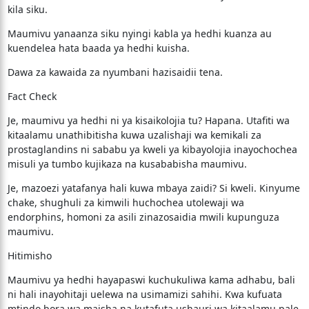
kila siku.
​Maumivu yanaanza siku nyingi kabla ya hedhi kuanza au
kuendelea hata baada ya hedhi kuisha.
​Dawa za kawaida za nyumbani hazisaidii tena.
​Fact Check
​Je, maumivu ya hedhi ni ya kisaikolojia tu? Hapana. Utafiti wa
kitaalamu unathibitisha kuwa uzalishaji wa kemikali za
prostaglandins ni sababu ya kweli ya kibayolojia inayochochea
misuli ya tumbo kujikaza na kusababisha maumivu.
​Je, mazoezi yatafanya hali kuwa mbaya zaidi? Si kweli. Kinyume
chake, shughuli za kimwili huchochea utolewaji wa
endorphins, homoni za asili zinazosaidia mwili kupunguza
maumivu.
​Hitimisho
​Maumivu ya hedhi hayapaswi kuchukuliwa kama adhabu, bali
ni hali inayohitaji uelewa na usimamizi sahihi. Kwa kufuata
mtindo bora wa maisha na kutafuta ushauri wa kitaalamu pale