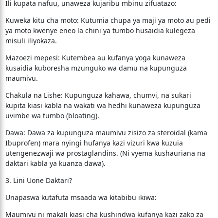
​Ili kupata nafuu, unaweza kujaribu mbinu zifuatazo:
​Kuweka kitu cha moto: Kutumia chupa ya maji ya moto au pedi
ya moto kwenye eneo la chini ya tumbo husaidia kulegeza
misuli iliyokaza.
​Mazoezi mepesi: Kutembea au kufanya yoga kunaweza
kusaidia kuboresha mzunguko wa damu na kupunguza
maumivu.
​Chakula na Lishe: Kupunguza kahawa, chumvi, na sukari
kupita kiasi kabla na wakati wa hedhi kunaweza kupunguza
uvimbe wa tumbo (bloating).
​Dawa: Dawa za kupunguza maumivu zisizo za steroidal (kama
Ibuprofen) mara nyingi hufanya kazi vizuri kwa kuzuia
utengenezwaji wa prostaglandins. (Ni vyema kushauriana na
daktari kabla ya kuanza dawa).
​3. Lini Uone Daktari?
​Unapaswa kutafuta msaada wa kitabibu ikiwa:
​Maumivu ni makali kiasi cha kushindwa kufanya kazi zako za