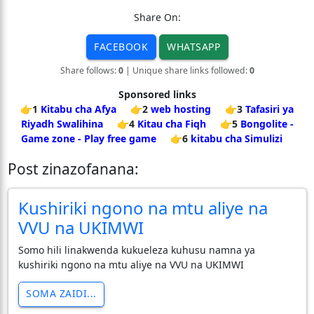
Share On:
FACEBOOK
WHATSAPP
Share follows:
0
| Unique share links followed:
0
Sponsored links
👉1
Kitabu cha Afya
👉2
web hosting
👉3
Tafasiri ya
Riyadh Swalihina
👉4
Kitau cha Fiqh
👉5
Bongolite -
Game zone - Play free game
👉6
kitabu cha Simulizi
Post zinazofanana:
Kushiriki ngono na mtu aliye na
VVU na UKIMWI
Somo hili linakwenda kukueleza kuhusu namna ya
kushiriki ngono na mtu aliye na VVU na UKIMWI
SOMA ZAIDI...