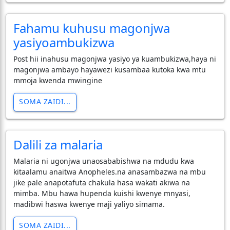
Fahamu kuhusu magonjwa
yasiyoambukizwa
Post hii inahusu magonjwa yasiyo ya kuambukizwa,haya ni
magonjwa ambayo hayawezi kusambaa kutoka kwa mtu
mmoja kwenda mwingine
SOMA ZAIDI...
Dalili za malaria
Malaria ni ugonjwa unaosababishwa na mdudu kwa
kitaalamu anaitwa Anopheles.na anasambazwa na mbu
jike pale anapotafuta chakula hasa wakati akiwa na
mimba. Mbu hawa hupenda kuishi kwenye mnyasi,
madibwi haswa kwenye maji yaliyo simama.
SOMA ZAIDI...