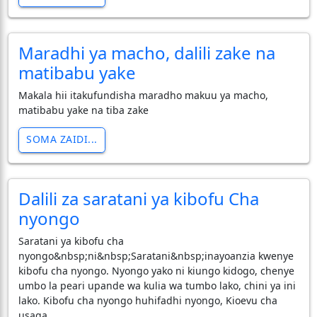
Maradhi ya macho, dalili zake na
matibabu yake
Makala hii itakufundisha maradho makuu ya macho,
matibabu yake na tiba zake
SOMA ZAIDI...
Dalili za saratani ya kibofu Cha
nyongo
Saratani ya kibofu cha
nyongo&nbsp;ni&nbsp;Saratani&nbsp;inayoanzia kwenye
kibofu cha nyongo. Nyongo yako ni kiungo kidogo, chenye
umbo la peari upande wa kulia wa tumbo lako, chini ya ini
lako. Kibofu cha nyongo huhifadhi nyongo, Kioevu cha
usaga