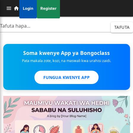
Login
Register
TAFUTA
Soma kwenye App ya Bongoclass
Pata makala zote, kozi, na maswali kwa urahisi zaidi.
FUNGUA KWENYE APP