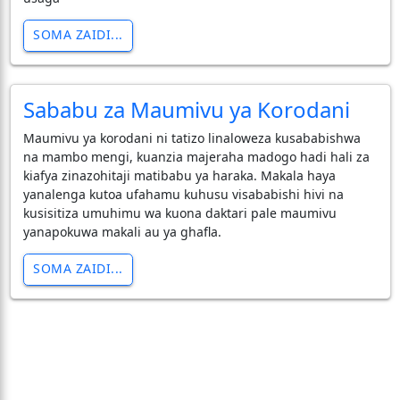
SOMA ZAIDI...
Sababu za Maumivu ya Korodani
Maumivu ya korodani ni tatizo linaloweza kusababishwa
na mambo mengi, kuanzia majeraha madogo hadi hali za
kiafya zinazohitaji matibabu ya haraka. Makala haya
yanalenga kutoa ufahamu kuhusu visababishi hivi na
kusisitiza umuhimu wa kuona daktari pale maumivu
yanapokuwa makali au ya ghafla.
SOMA ZAIDI...